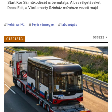
Start Kör SE működését is bemutatja. A beszélgetéseket
Decsi Edit, a Vörösmarty Színház művésze vezeti majd.
Fehérvár FC
Fejér vármegye
labdarúgás
ÖSSZES
GAZDASÁG