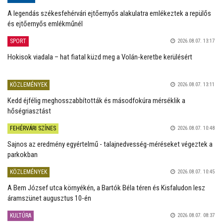
A legendás székesfehérvári ejtőernyős alakulatra emlékeztek a repülős
és ejtőernyős emlékműnél
SPORT
2026.08.07. 13:17
Hokisok viadala – hat fiatal küzd meg a Volán-keretbe kerülésért
KÖZLEMÉNYEK
2026.08.07. 13:11
Kedd éjfélig meghosszabbították és másodfokúra mérséklik a
hőségriasztást
FEHÉRVÁRI SZÍNES
2026.08.07. 10:48
Sajnos az eredmény egyértelmű - talajnedvesség-méréseket végeztek a
parkokban
KÖZLEMÉNYEK
2026.08.07. 10:45
A Bem József utca környékén, a Bartók Béla téren és Kisfaludon lesz
áramszünet augusztus 10-én
KULTÚRA
2026.08.07. 08:37