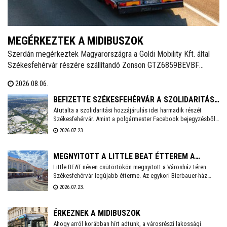
MEGÉRKEZTEK A MIDIBUSZOK
Szerdán megérkeztek Magyarországra a Goldi Mobility Kft. által
Székesfehérvár részére szállítandó Zonson GTZ6859BEVBF
elektromos midibuszok - írja a Magyarbusz Info. A 8,5 méter
2026.08.06.
hosszú járműveket nettó 126,23 millió forintos darabonkénti
vételáron szerzi be Székesfehérvár.
BEFIZETTE SZÉKESFEHÉRVÁR A SZOLIDARITÁSI
Átutalta a szolidaritási hozzájárulás idei harmadik részét
HOZZÁJÁRULÁS AKTUÁLIS RÉSZLETÉT
Székesfehérvár. Amint a polgármester Facebook bejegyzésből
kiderül, idén még 3,6 milliárd forintot kell befizetnie a városnak.
2026.07.23.
MEGNYITOTT A LITTLE BEAT ÉTTEREM A
Little BEAT néven csütörtökön megnyitott a Városház téren
VÁROSHÁZ TÉREN
Székesfehérvár legújabb étterme. Az egykori Bierbauer-ház
helyén 2010 óta a Pátria étterem működött egészen tavaly év
2026.07.23.
végéig, amikor a lejáró bérleti szerződés miatt kötelezően
pályáztatni kellett a helyiséget. A pályázatot a Fehérvár Gast
Kft. nyerte, mely többek között a Beat éttermet is évek óta nagy
ÉRKEZNEK A MIDIBUSZOK
sikerrel üzemelteti a városban.
Ahogy arról korábban hírt adtunk, a városrészi lakossági