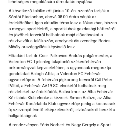
lehetséges megoldására útmutatás nyújtása.
A következő találkozót június 10-én, szerdán tartják a
Sóstói Stadionban, ahová 08.00 órára várják az
érdeklődőket. Igen aktuális téma lesz a fókuszban, hiszen
a megyei sportéletről, a sportklubok gazdasági hátteréről
és jövőbeli terveiről hallhatnak majd előadásokat a
résztvevők a találkozón, amelynek díszvendége Borics
Mihály országgyűlési képviselő lesz.
Előadást tart dr. Cser-Palkovics András polgármester, a
Videoton FC-t jelenleg tulajdonló székesfehérvári
önkormányzat képviseletében, s ugyancsak megosztja
gondolatait Balogh Attila, a Videoton FC Fehérvár
ügyvezetője is. A fehérvári jégkorong terveiről Gál Péter
Páltól, a Fehérvár AV19 SC elnökétől tudhatnak meg
részleteket az érdeklődők, Balási Imre, az Alba Fehérvár
Kézilabda Klub elnöke a kézisek, Simon Balázs, az Alba
Fehérvár Kosárlabda Klub ügyvezetője pedig a kosarasok
új szezonját érintő elképzelésekről, elvárásokról beszél a
hallgatóságnak.
A rendezvényen Fóris Norbert és Nagy Gergely a Sport