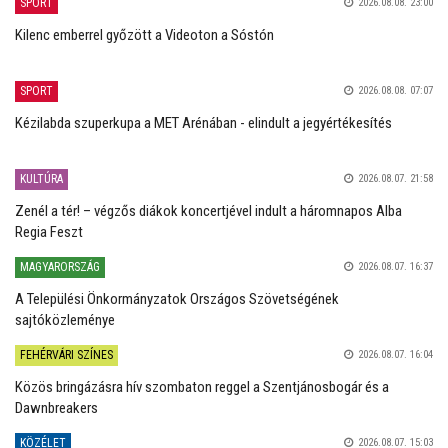
SPORT
2026.08.08. 23:00
Kilenc emberrel győzött a Videoton a Sóstón
SPORT
2026.08.08. 07:07
Kézilabda szuperkupa a MET Arénában - elindult a jegyértékesítés
KULTÚRA
2026.08.07. 21:58
Zenél a tér! – végzős diákok koncertjével indult a háromnapos Alba
Regia Feszt
MAGYARORSZÁG
2026.08.07. 16:37
A Települési Önkormányzatok Országos Szövetségének
sajtóközleménye
FEHÉRVÁRI SZÍNES
2026.08.07. 16:04
Közös bringázásra hív szombaton reggel a Szentjánosbogár és a
Dawnbreakers
KÖZÉLET
2026.08.07. 15:03