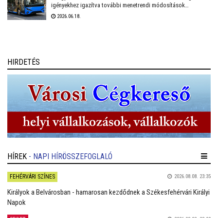
igényekhez igazítva további menetrendi módosítások
várhatóak Székesfehérvár helyi közösségi közlekedésében.
2026.06.18.
Fontos előrelépés lesz, hogy a várhatóan ősszel érkező
midibuszok új területek – Harmatosvölgy, Sóstó I. és II.,
valamint Öreghegy – bekapcsolására is lehetőséget adnak.
HIRDETÉS
HÍREK
- NAPI HÍRÖSSZEFOGLALÓ
FEHÉRVÁRI SZÍNES
2026.08.08. 23:35
Királyok a Belvárosban - hamarosan kezdődnek a Székesfehérvári Királyi
Napok