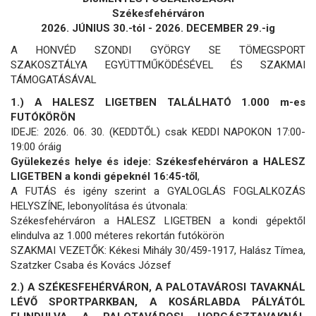
Székesfehérváron
2026. JÚNIUS 30.-tól - 2026. DECEMBER 29.-ig
A HONVÉD SZONDI GYÖRGY SE TÖMEGSPORT
SZAKOSZTÁLYA EGYÜTTMŰKÖDÉSÉVEL ÉS SZAKMAI
TÁMOGATÁSÁVAL
1.) A HALESZ LIGETBEN TALÁLHATÓ 1.000 m-es
FUTÓKÖRÖN
IDEJE: 2026. 06. 30. (KEDDTŐL) csak KEDDI NAPOKON 17:00-
19:00 óráig
Gyülekezés helye és ideje: Székesfehérváron a HALESZ
LIGETBEN a kondi gépeknél 16:45-től
,
A FUTÁS és igény szerint a GYALOGLÁS FOGLALKOZÁS
HELYSZÍNE, lebonyolítása és útvonala:
Székesfehérváron a HALESZ LIGETBEN a kondi gépektől
elindulva az 1.000 méteres rekortán futókörön
SZAKMAI VEZETŐK: Kékesi Mihály 30/459-1917, Halász Tímea,
Szatzker Csaba és Kovács József
2.) A SZÉKESFEHÉRVÁRON, A PALOTAVÁROSI TAVAKNÁL
LÉVŐ SPORTPARKBAN, A KOSÁRLABDA PÁLYÁTÓL