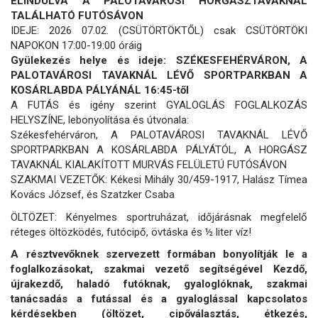
ELINDULVA A PALOTAVÁROSI HORGÁSZTAVAKNÁL
TALÁLHATÓ FUTÓSÁVON
IDEJE: 2026 07.02. (CSÜTÖRTÖKTŐL) csak CSÜTÖRTÖKI
NAPOKON 17:00-19:00 óráig
Gyülekezés helye és ideje: SZÉKESFEHÉRVÁRON, A
PALOTAVÁROSI TAVAKNÁL LÉVŐ SPORTPARKBAN A
KOSÁRLABDA PÁLYÁNÁL 16:45-től
A FUTÁS és igény szerint GYALOGLÁS FOGLALKOZÁS
HELYSZÍNE, lebonyolítása és útvonala:
Székesfehérváron, A PALOTAVÁROSI TAVAKNÁL LÉVŐ
SPORTPARKBAN A KOSÁRLABDA PÁLYÁTÓL, A HORGÁSZ
TAVAKNÁL KIALAKÍTOTT MURVÁS FELÜLETÚ FUTÓSÁVON
SZAKMAI VEZETŐK: Kékesi Mihály 30/459-1917, Halász Tímea
Kovács József, és Szatzker Csaba
ÖLTÖZET: Kényelmes sportruházat, időjárásnak megfelelő
réteges öltözködés, futócipő, övtáska és ½ liter víz!
A résztvevőknek szervezett formában bonyolítják le a
foglalkozásokat, szakmai vezető segítségével Kezdő,
újrakezdő, haladó futóknak, gyaloglóknak, szakmai
tanácsadás a futással és a gyaloglással kapcsolatos
kérdésekben (öltözet, cipőválasztás, étkezés,