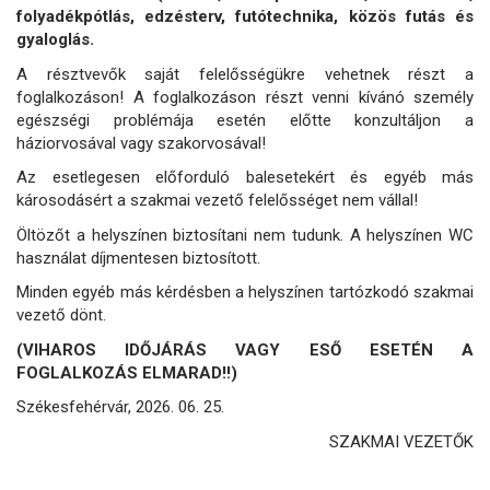
folyadékpótlás, edzésterv, futótechnika, közös futás és
gyaloglás.
A résztvevők saját felelősségükre vehetnek részt a
foglalkozáson! A foglalkozáson részt venni kívánó személy
egészségi problémája esetén előtte konzultáljon a
háziorvosával vagy szakorvosával!
Az esetlegesen előforduló balesetekért és egyéb más
károsodásért a szakmai vezető felelősséget nem vállal!
Öltözőt a helyszínen biztosítani nem tudunk. A helyszínen WC
használat díjmentesen biztosított.
Minden egyéb más kérdésben a helyszínen tartózkodó szakmai
vezető dönt.
(VIHAROS IDŐJÁRÁS VAGY ESŐ ESETÉN A
FOGLALKOZÁS ELMARAD!!)
Székesfehérvár, 2026. 06. 25.
SZAKMAI VEZETŐK