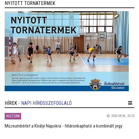
NYITOTT TORNATERMEK
HÍREK
- NAPI HÍRÖSSZEFOGLALÓ
KULTÚRA
2026.08.06. 20:23
Múzeumbérlet a Királyi Napokra - féláronkapható a kombinált jegy