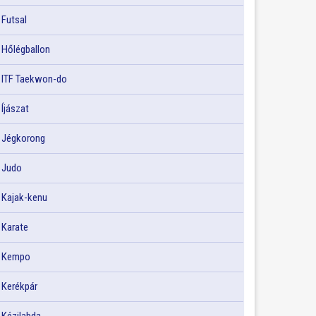
Futsal
Hőlégballon
ITF Taekwon-do
Íjászat
Jégkorong
Judo
Kajak-kenu
Karate
Kempo
Kerékpár