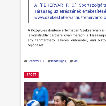
A "FEHÉRVÁR F. C." Sportszolgált
Társaság üzletrészének értékesítésér
www.szekesfehervar.hu/fehervarfc o
A Közgyűlés döntése értelmében Székesfehérvár 
is konstruktív partnere kíván maradni a Társaság
egy fenntartható, sikeres klubmodell, ami bizt
fejlődését.
Fehérvár FC
labdarúgás
Vidi
SPORT