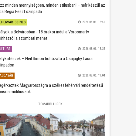
zz minden mennyiségben, minden stílusban! – már készül az
ba Regia Feszt színpada
EHÉRVÁRI SZÍNES
2026.08.06. 13:41
rályok a Belvárosban - 18 órakor indul a Vörösmarty
ínháztól a szombati menet
ULTÚRA
2026.08.06. 13:35
etykafészek – Neil Simon bohózata a Csajághy Laura
ínpadon
AZDASÁG
2026.08.06. 11:04
gérkeztek Magyarországra a székesfehérvári rendeltetésű
nson midibuszok
TOVÁBBI HÍREK