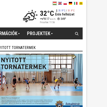
32°C
31.9°C
/
31.9°C
Erős felhőzet
8.17
349°
km/h
Frissítve: 11:56
Keresés
ORMÁCIÓK
PROJEKTEK
YITOTT TORNATERMEK