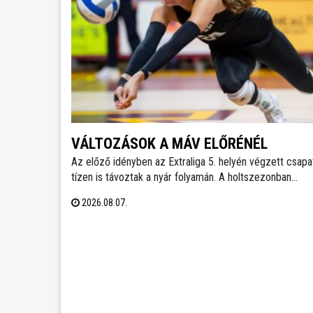
VÁLTOZÁSOK A MÁV ELŐRÉNÉL
Az előző idényben az Extraliga 5. helyén végzett csapa
tízen is távoztak a nyár folyamán. A holtszezonban
reményteljes magyar és külföldi fiatalokkal, valamint bo
2026.08.07.
válogatott tehetséggel is erősödött az együttes, mely
szakmai munkájáért a 2026/2027-es évadban is Kasza
Tamás felel.