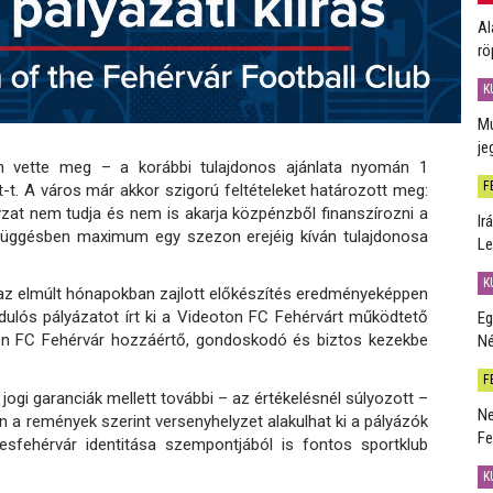
Al
rö
K
Mú
je
n vette meg – a korábbi tulajdonos ajánlata nyomán 1
F
-t. A város már akkor szigorú feltételeket határozott meg:
at nem tudja és nem is akarja közpénzből finanszírozni a
Ir
zefüggésben maximum egy szezon erejéig kíván tulajdonosa
Le
K
, az elmúlt hónapokban zajlott előkészítés eredményeképpen
rdulós pályázatot írt ki a Videoton FC Fehérvárt működtető
Eg
oton FC Fehérvár hozzáértő, gondoskodó és biztos kezekbe
Né
F
ogi garanciák mellett további – az értékelésnél súlyozott –
Ne
a remények szerint versenyhelyzet alakulhat ki a pályázók
Fe
esfehérvár identitása szempontjából is fontos sportklub
K