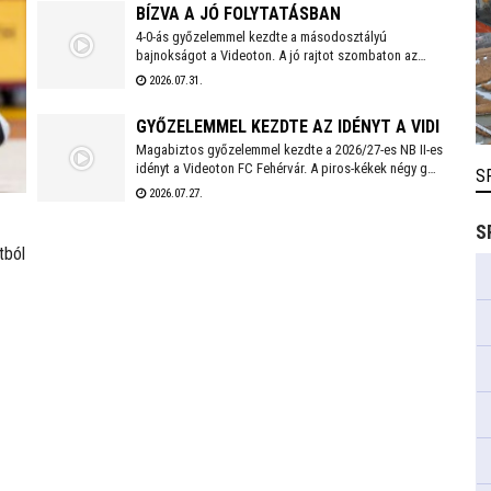
BÍZVA A JÓ FOLYTATÁSBAN
idényben másodedzőként segítette a csapat
munkáját.
4-0-ás győzelemmel kezdte a másodosztályú
bajnokságot a Videoton. A jó rajtot szombaton az
első idegenbeli mérkőzés követi, a tavaly még NB I-es
2026.07.31.
Kazincbarcika otthonában.
GYŐZELEMMEL KEZDTE AZ IDÉNYT A VIDI
Magabiztos győzelemmel kezdte a 2026/27-es NB II-es
idényt a Videoton FC Fehérvár. A piros-kékek négy gólt
S
szerezve, kapott találat nélkül múlták felül a tavalyi
2026.07.27.
szezon negyedik helyezettjét.
S
tból
lgár
nek
p