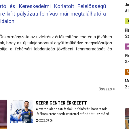
Ja
ató és Kereskedelmi Korlátolt Felelősségű
Al
e kiírt pályázati felhívás már megtalálható a
ldalon.
F
Ki
Sz
Önkormányzata az üzletrész értékesítése esetén a jövőben
nak, hogy az új tulajdonossal együttműködve megvalósuljon
K
osítja a fehérvári labdarúgás jövőbeni fennmaradását és
Pl
Sz
G
Me
Zo
ÖSSZES
SZERB CENTER ÉRKEZETT
A nyáron alaposan átalakult fehérvári kosarasok
játékoskerete szerb centerrel erősödött, az előző
idényben a francia másodosztályban kosárlabdázó
2026.08.06.
Mladen Vujics érkezik a királyok városába. A klub egy
év után elköszönt Carlos Vallejótól, aki a tavalyi