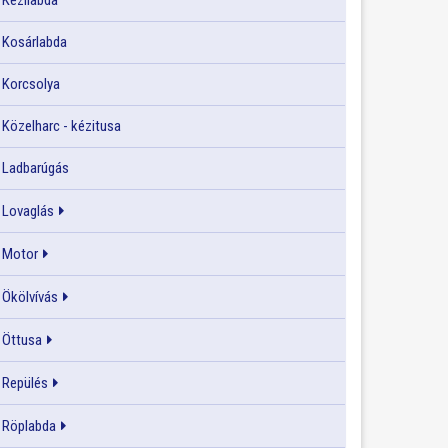
Kézilabda
Kosárlabda
Korcsolya
Közelharc - kézitusa
Ladbarúgás
Lovaglás
Motor
Ökölvívás
Öttusa
Repülés
Röplabda