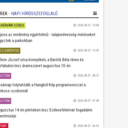
ÍREK
- NAPI HÍRÖSSZEFOGLALÓ
EHÉRVÁRI SZÍNES
2026.08.07. 10:48
jnos az eredmény egyértelmű - talajnedvesség-méréseket
geztek a parkokban
ÖZLEMÉNYEK
2026.08.07. 10:45
Bem József utca környékén, a Bartók Béla téren és
sfaludon lesz áramszünet augusztus 10-én
ULTÚRA
2026.08.07. 08:37
sárnap folytatódik a Hangból Kép programsorozat a
rkocs-szobornál
ULTÚRA
2026.08.07. 07:08
gusztus 14-én pénteken lesz Székesfehérvár fogadalmi
entmiséje
PORT
2026.08.07. 06:42