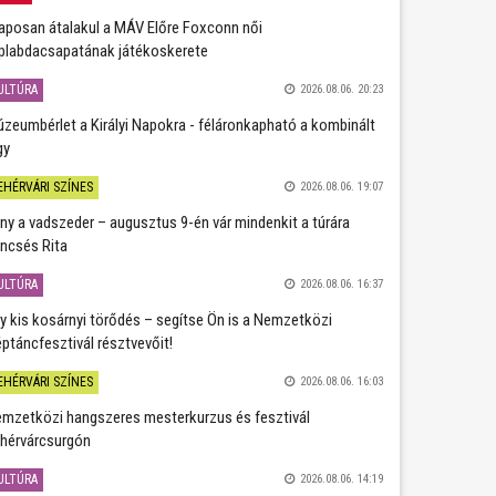
aposan átalakul a MÁV Előre Foxconn női
plabdacsapatának játékoskerete
ULTÚRA
2026.08.06. 20:23
zeumbérlet a Királyi Napokra - féláronkapható a kombinált
gy
EHÉRVÁRI SZÍNES
2026.08.06. 19:07
ány a vadszeder – augusztus 9-én vár mindenkit a túrára
ncsés Rita
ULTÚRA
2026.08.06. 16:37
y kis kosárnyi törődés – segítse Ön is a Nemzetközi
ptáncfesztivál résztvevőit!
EHÉRVÁRI SZÍNES
2026.08.06. 16:03
mzetközi hangszeres mesterkurzus és fesztivál
hérvárcsurgón
ULTÚRA
2026.08.06. 14:19