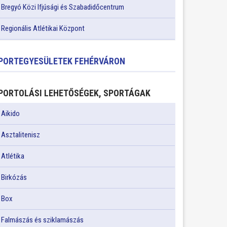
Bregyó Közi Ifjúsági és Szabadidőcentrum
Regionális Atlétikai Központ
PORTEGYESÜLETEK FEHÉRVÁRON
PORTOLÁSI LEHETŐSÉGEK, SPORTÁGAK
Aikido
Asztalitenisz
Atlétika
Birkózás
Box
Falmászás és sziklamászás