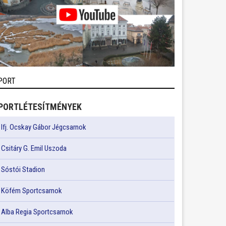
PORT
PORTLÉTESÍTMÉNYEK
Ifj. Ocskay Gábor Jégcsarnok
Csitáry G. Emil Uszoda
Sóstói Stadion
Köfém Sportcsarnok
Alba Regia Sportcsarnok