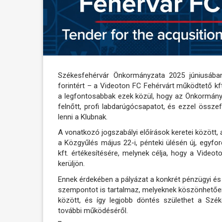
Székesfehérvár Önkormányzata 2025 júniusába
forintért – a Videoton FC Fehérvárt működtető kft
a legfontosabbak ezek közül, hogy az Önkormányz
felnőtt, profi labdarúgócsapatot, és ezzel öss
lenni a Klubnak.
A vonatkozó jogszabályi előírások keretei között
a Közgyűlés május 22-i, pénteki ülésén új, egyfo
kft. értékesítésére, melynek célja, hogy a Vide
kerüljön.
Ennek érdekében a pályázat a konkrét pénzügyi és j
szempontot is tartalmaz, melyeknek köszönhetően 
között, és így legjobb döntés születhet a Szék
további működéséről.