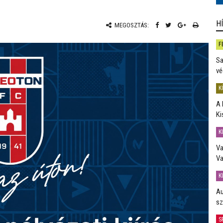
H
MEGOSZTÁS:
F
Sa
vé
K
A 
Ki
K
Va
Va
K
Au
sz
S