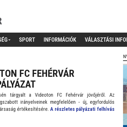
SÉG
SPORT
INFORMÁCIÓK
VÁLASZTÁSI INF
N
OTON FC FEHÉRVÁR
PÁLYÁZAT
én tárgyalt a Videoton FC Fehérvár jövőjéről. Az
gszabott irányelveinek megfelelően - új, egyfordulós
 társaság értékesítésére.
A részletes pályázati felhívás