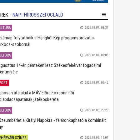
ÍREK
- NAPI HÍRÖSSZEFOGLALÓ
ULTÚRA
2026.08.07. 08:37
sárnap folytatódik a Hangból Kép programsorozat a
rkocs-szobornál
ULTÚRA
2026.08.07. 07:08
gusztus 14-én pénteken lesz Székesfehérvár fogadalmi
entmiséje
PORT
2026.08.07. 06:42
aposan átalakul a MÁV Előre Foxconn női
plabdacsapatának játékoskerete
ULTÚRA
2026.08.06. 20:23
zeumbérlet a Királyi Napokra - féláronkapható a kombinált
gy
EHÉRVÁRI SZÍNES
2026.08.06. 19:07