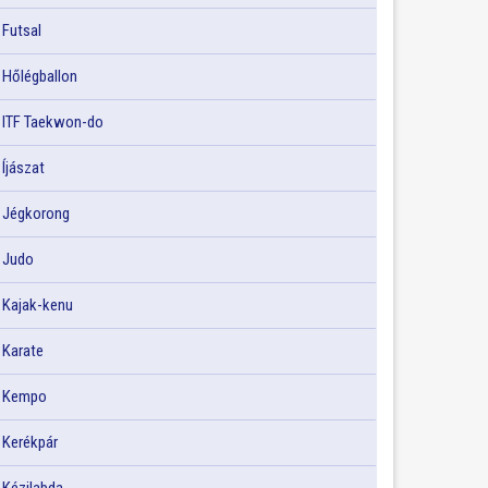
Futsal
Hőlégballon
ITF Taekwon-do
Íjászat
Jégkorong
Judo
Kajak-kenu
Karate
Kempo
Kerékpár