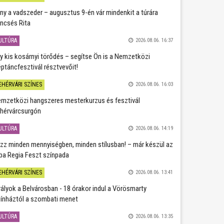
ány a vadszeder – augusztus 9-én vár mindenkit a túrára
ncsés Rita
ULTÚRA
2026.08.06. 16:37
y kis kosárnyi törődés – segítse Ön is a Nemzetközi
ptáncfesztivál résztvevőit!
EHÉRVÁRI SZÍNES
2026.08.06. 16:03
mzetközi hangszeres mesterkurzus és fesztivál
hérvárcsurgón
ULTÚRA
2026.08.06. 14:19
zz minden mennyiségben, minden stílusban! – már készül az
ba Regia Feszt színpada
EHÉRVÁRI SZÍNES
2026.08.06. 13:41
rályok a Belvárosban - 18 órakor indul a Vörösmarty
ínháztól a szombati menet
ULTÚRA
2026.08.06. 13:35