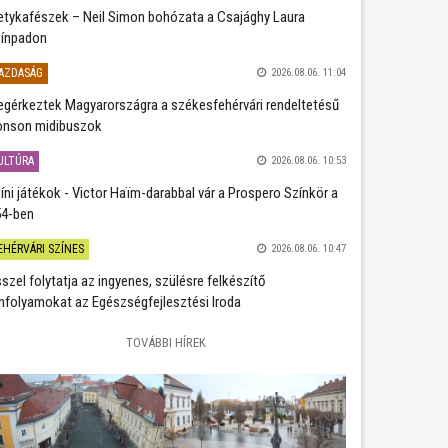
etykafészek – Neil Simon bohózata a Csajághy Laura
ínpadon
AZDASÁG
2026.08.06. 11:04
gérkeztek Magyarországra a székesfehérvári rendeltetésű
nson midibuszok
ULTÚRA
2026.08.06. 10:53
íni játékok - Victor Haïm-darabbal vár a Prospero Színkör a
4-ben
EHÉRVÁRI SZÍNES
2026.08.06. 10:47
szel folytatja az ingyenes, szülésre felkészítő
nfolyamokat az Egészségfejlesztési Iroda
TOVÁBBI HÍREK