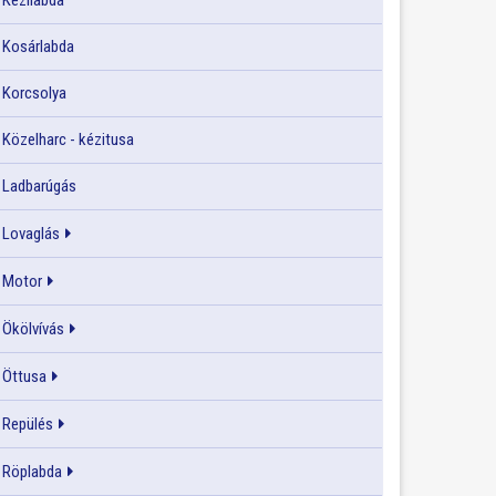
Kézilabda
Kosárlabda
Korcsolya
Közelharc - kézitusa
Ladbarúgás
Lovaglás
Motor
Ökölvívás
Öttusa
Repülés
Röplabda