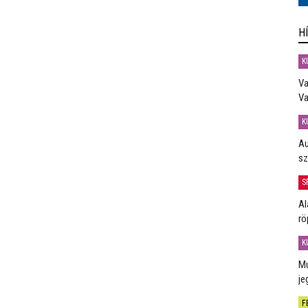
H
K
Va
Va
K
Au
sz
S
Al
rö
K
Mú
je
F