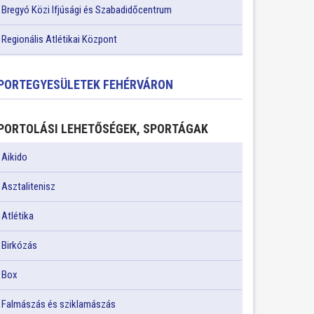
Bregyó Közi Ifjúsági és Szabadidőcentrum
Regionális Atlétikai Központ
PORTEGYESÜLETEK FEHÉRVÁRON
PORTOLÁSI LEHETŐSÉGEK, SPORTÁGAK
Aikido
Asztalitenisz
Atlétika
Birkózás
Box
Falmászás és sziklamászás