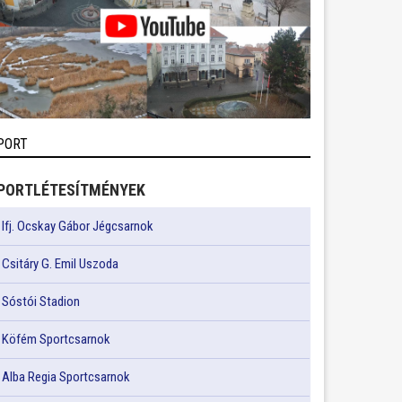
PORT
PORTLÉTESÍTMÉNYEK
Ifj. Ocskay Gábor Jégcsarnok
Csitáry G. Emil Uszoda
Sóstói Stadion
Köfém Sportcsarnok
Alba Regia Sportcsarnok