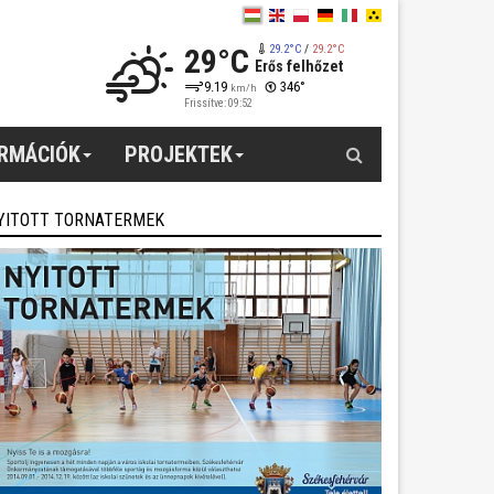
29°C
29.2°C
/
29.2°C
Erős felhőzet
9.19
346°
km/h
Frissítve: 09:52
Keresés
ORMÁCIÓK
PROJEKTEK
YITOTT TORNATERMEK