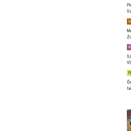
Pl
Sz
G
Me
Zo
K
Sz
V5
F
Ős
ta