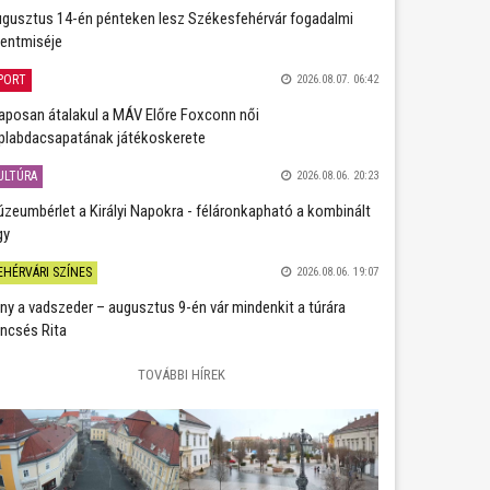
gusztus 14-én pénteken lesz Székesfehérvár fogadalmi
entmiséje
PORT
2026.08.07. 06:42
aposan átalakul a MÁV Előre Foxconn női
plabdacsapatának játékoskerete
ULTÚRA
2026.08.06. 20:23
zeumbérlet a Királyi Napokra - féláronkapható a kombinált
gy
EHÉRVÁRI SZÍNES
2026.08.06. 19:07
ány a vadszeder – augusztus 9-én vár mindenkit a túrára
ncsés Rita
TOVÁBBI HÍREK