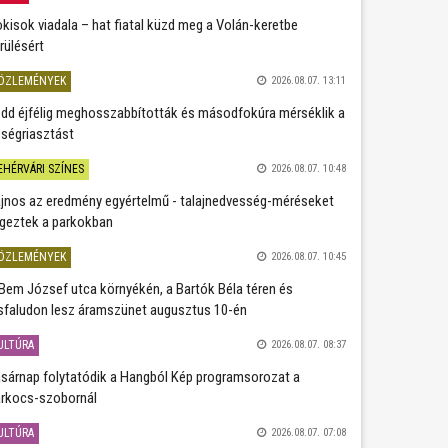
kisok viadala – hat fiatal küzd meg a Volán-keretbe
rülésért
ÖZLEMÉNYEK
2026.08.07. 13:11
dd éjfélig meghosszabbították és másodfokúra mérséklik a
ségriasztást
EHÉRVÁRI SZÍNES
2026.08.07. 10:48
jnos az eredmény egyértelmű - talajnedvesség-méréseket
geztek a parkokban
ÖZLEMÉNYEK
2026.08.07. 10:45
Bem József utca környékén, a Bartók Béla téren és
sfaludon lesz áramszünet augusztus 10-én
ULTÚRA
2026.08.07. 08:37
sárnap folytatódik a Hangból Kép programsorozat a
rkocs-szobornál
ULTÚRA
2026.08.07. 07:08