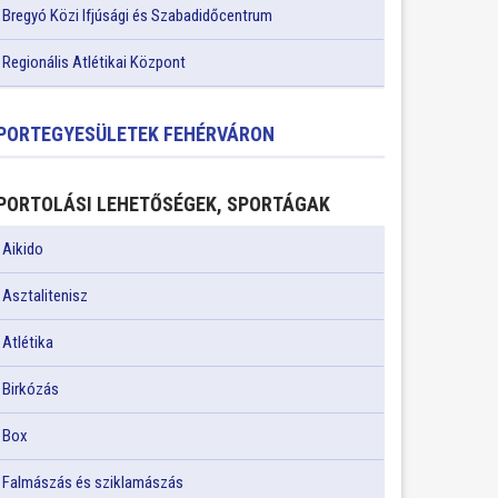
Bregyó Közi Ifjúsági és Szabadidőcentrum
Regionális Atlétikai Központ
PORTEGYESÜLETEK FEHÉRVÁRON
PORTOLÁSI LEHETŐSÉGEK, SPORTÁGAK
Aikido
Asztalitenisz
Atlétika
Birkózás
Box
Falmászás és sziklamászás