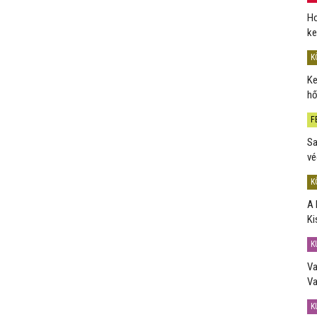
Ho
ke
K
Ke
hő
F
Sa
vé
K
A 
Ki
K
Va
Va
K