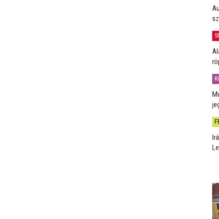
Au
sz
S
Al
rö
K
Mú
je
F
Ir
Le