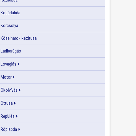
Kézilabda
Kosárlabda
Korcsolya
Közelharc - kézitusa
Ladbarúgás
Lovaglás
Motor
Ökölvívás
Öttusa
Repülés
Röplabda