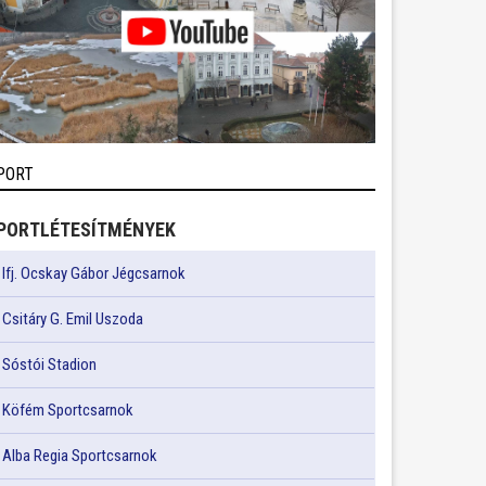
PORT
PORTLÉTESÍTMÉNYEK
Ifj. Ocskay Gábor Jégcsarnok
Csitáry G. Emil Uszoda
Sóstói Stadion
Köfém Sportcsarnok
Alba Regia Sportcsarnok