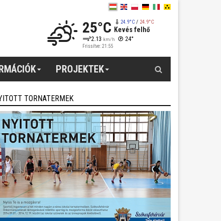
25°C
24.9°C
/
24.9°C
Kevés felhő
2.13
24°
km/h
Frissítve: 21:55
Keresés
ORMÁCIÓK
PROJEKTEK
YITOTT TORNATERMEK