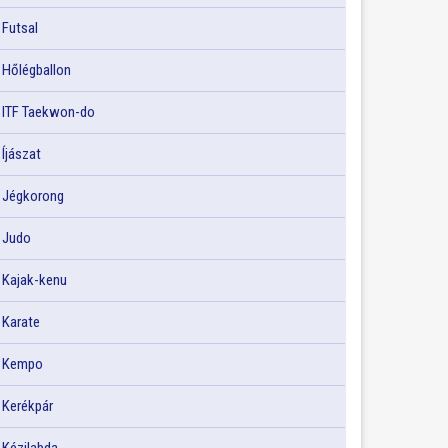
Futsal
Hőlégballon
ITF Taekwon-do
Íjászat
Jégkorong
Judo
Kajak-kenu
Karate
Kempo
Kerékpár