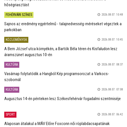
hőségriasztást
FEHÉRVÁRI SZÍNES
2026.08.07. 10:48
Sajnos az eredmény egyértelmű - talajnedvesség-méréseket végeztek a
parkokban
KÖZLEMÉNYEK
2026.08.07. 10:45
A Bem József utca környékén, a Bartók Béla téren és Kisfaludon lesz
áramszünet augusztus 10-én
KULTÚRA
2026.08.07. 08:37
Vasárnap folytatódik a Hangból Kép programsorozat a Varkocs-
szobornál
KULTÚRA
2026.08.07. 07:08
Augusztus 14-én pénteken lesz Székesfehérvár fogadalmi szentmiséje
SPORT
2026.08.07. 06:42
Alaposan átalakul a MÁV Előre Foxconn női röplabdacsapatának