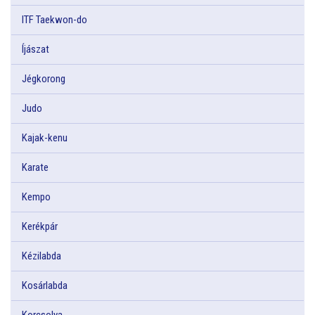
ITF Taekwon-do
Íjászat
Jégkorong
Judo
Kajak-kenu
Karate
Kempo
Kerékpár
Kézilabda
Kosárlabda
Korcsolya