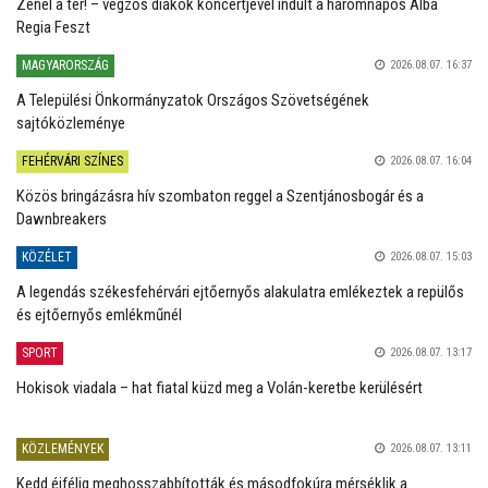
Zenél a tér! – végzős diákok koncertjével indult a háromnapos Alba
Regia Feszt
MAGYARORSZÁG
2026.08.07. 16:37
A Települési Önkormányzatok Országos Szövetségének
sajtóközleménye
FEHÉRVÁRI SZÍNES
2026.08.07. 16:04
Közös bringázásra hív szombaton reggel a Szentjánosbogár és a
Dawnbreakers
KÖZÉLET
2026.08.07. 15:03
A legendás székesfehérvári ejtőernyős alakulatra emlékeztek a repülős
és ejtőernyős emlékműnél
SPORT
2026.08.07. 13:17
Hokisok viadala – hat fiatal küzd meg a Volán-keretbe kerülésért
KÖZLEMÉNYEK
2026.08.07. 13:11
Kedd éjfélig meghosszabbították és másodfokúra mérséklik a