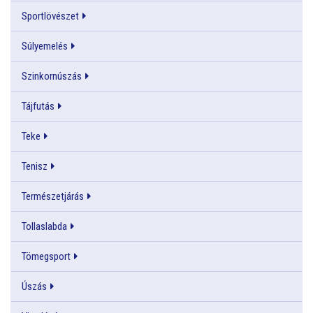
Sportlövészet
Súlyemelés
Szinkornúszás
Tájfutás
Teke
Tenisz
Természetjárás
Tollaslabda
Tömegsport
Úszás