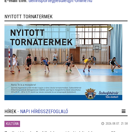
E-mail cím:
delfinsportegyesület@t-online.hu
NYITOTT TORNATERMEK
HÍREK
- NAPI HÍRÖSSZEFOGLALÓ
KULTÚRA
2026.08.07. 21:58