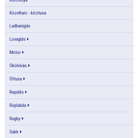
Közelharc - kézitusa
Ladbarúgás
Lovaglás
Motor
Ökölvívás
Öttusa
Repülés
Röplabda
Rugby
Sakk