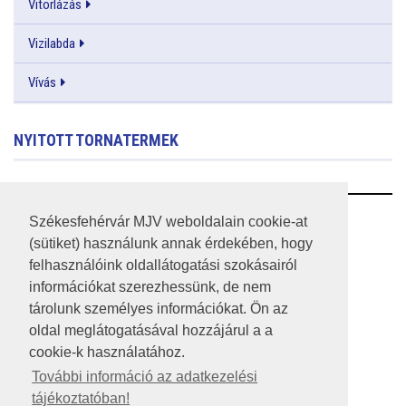
Vitorlázás
Vizilabda
Vívás
NYITOTT TORNATERMEK
RSS
Székesfehérvár MJV weboldalain cookie-at
(sütiket) használunk annak érdekében, hogy
A HONLAP 2017.03.31-I ÁLLAPOTA
felhasználóink oldallátogatási szokásairól
információkat szerezhessünk, de nem
JOGI NYILATKOZAT
tárolunk személyes információkat. Ön az
IMPRESSZUM
oldal meglátogatásával hozzájárul a a
cookie-k használatához.
MÉDIAAJÁNLAT
További információ az adatkezelési
tájékoztatóban!
KÖZÉRDEKŰ ADATOK