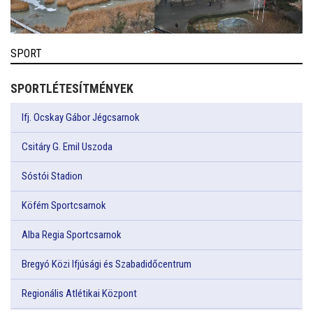
SPORT
SPORTLÉTESÍTMÉNYEK
Ifj. Ocskay Gábor Jégcsarnok
Csitáry G. Emil Uszoda
Sóstói Stadion
Köfém Sportcsarnok
Alba Regia Sportcsarnok
Bregyó Közi Ifjúsági és Szabadidőcentrum
Regionális Atlétikai Központ