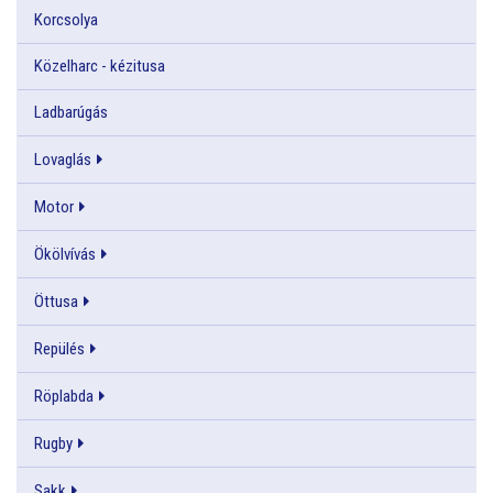
Korcsolya
Közelharc - kézitusa
Ladbarúgás
Lovaglás
Motor
Ökölvívás
Öttusa
Repülés
Röplabda
Rugby
Sakk