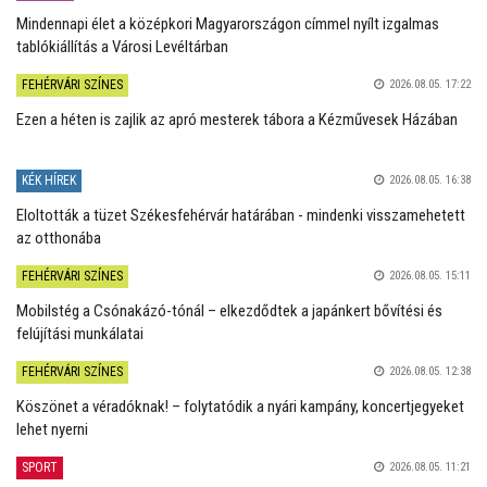
Mindennapi élet a középkori Magyarországon címmel nyílt izgalmas
tablókiállítás a Városi Levéltárban
FEHÉRVÁRI SZÍNES
2026.08.05. 17:22
Ezen a héten is zajlik az apró mesterek tábora a Kézművesek Házában
KÉK HÍREK
2026.08.05. 16:38
Eloltották a tüzet Székesfehérvár határában - mindenki visszamehetett
az otthonába
FEHÉRVÁRI SZÍNES
2026.08.05. 15:11
Mobilstég a Csónakázó-tónál – elkezdődtek a japánkert bővítési és
felújítási munkálatai
FEHÉRVÁRI SZÍNES
2026.08.05. 12:38
Köszönet a véradóknak! – folytatódik a nyári kampány, koncertjegyeket
lehet nyerni
SPORT
2026.08.05. 11:21