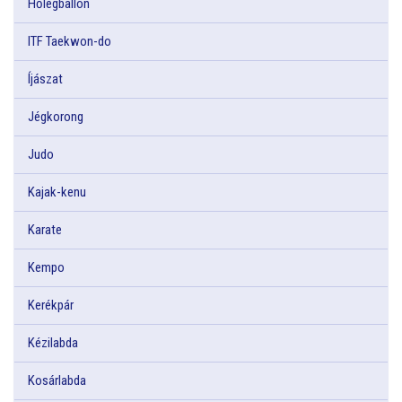
Hőlégballon
ITF Taekwon-do
Íjászat
Jégkorong
Judo
Kajak-kenu
Karate
Kempo
Kerékpár
Kézilabda
Kosárlabda