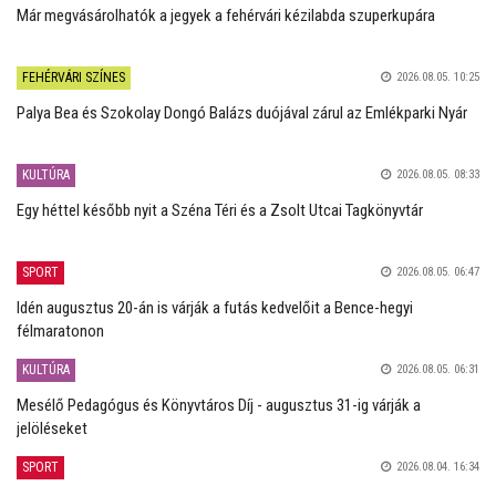
Már megvásárolhatók a jegyek a fehérvári kézilabda szuperkupára
FEHÉRVÁRI SZÍNES
2026.08.05. 10:25
Palya Bea és Szokolay Dongó Balázs duójával zárul az Emlékparki Nyár
KULTÚRA
2026.08.05. 08:33
Egy héttel később nyit a Széna Téri és a Zsolt Utcai Tagkönyvtár
SPORT
2026.08.05. 06:47
Idén augusztus 20-án is várják a futás kedvelőit a Bence-hegyi
félmaratonon
KULTÚRA
2026.08.05. 06:31
Mesélő Pedagógus és Könyvtáros Díj - augusztus 31-ig várják a
jelöléseket
SPORT
2026.08.04. 16:34