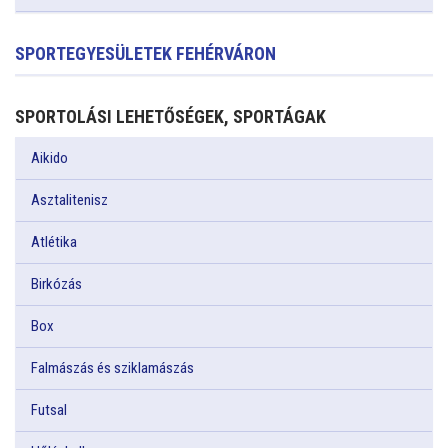
SPORTEGYESÜLETEK FEHÉRVÁRON
SPORTOLÁSI LEHETŐSÉGEK, SPORTÁGAK
Aikido
Asztalitenisz
Atlétika
Birkózás
Box
Falmászás és sziklamászás
Futsal