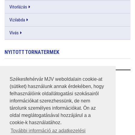
Vitorlázás
Vizilabda
Vívás
NYITOTT TORNATERMEK
RSS
Székesfehérvár MJV weboldalain cookie-at
(sütiket) használunk annak érdekében, hogy
A HONLAP 2017.03.31-I ÁLLAPOTA
felhasználóink oldallátogatási szokásairól
információkat szerezhessünk, de nem
JOGI NYILATKOZAT
tárolunk személyes információkat. Ön az
IMPRESSZUM
oldal meglátogatásával hozzájárul a a
cookie-k használatához.
MÉDIAAJÁNLAT
További információ az adatkezelési