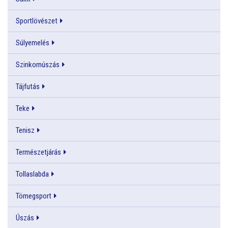
Sportlövészet
Súlyemelés
Szinkornúszás
Tájfutás
Teke
Tenisz
Természetjárás
Tollaslabda
Tömegsport
Úszás