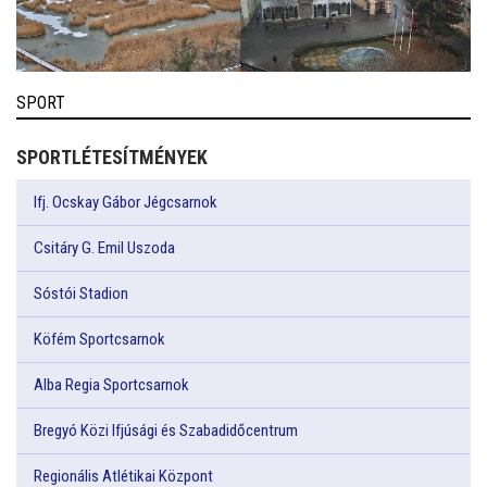
SPORT
SPORTLÉTESÍTMÉNYEK
Ifj. Ocskay Gábor Jégcsarnok
Csitáry G. Emil Uszoda
Sóstói Stadion
Köfém Sportcsarnok
Alba Regia Sportcsarnok
Bregyó Közi Ifjúsági és Szabadidőcentrum
Regionális Atlétikai Központ