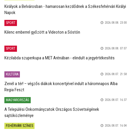
Királyok a Belvárosban - hamarosan kezdődnek a Székesfehérvári Királyi
Napok
SPORT
2026.08.08. 23:00
Kilenc emberrel győzött a Videoton a Sóstón
SPORT
2026.08.08. 07:07
Kézilabda szuperkupa a MET Arénában - elindult a jegyértékesítés
KULTÚRA
2026.08.07. 21:58
Zenél a tér! – végzős diákok koncertjével indult a háromnapos Alba
Regia Feszt
MAGYARORSZÁG
2026.08.07. 16:37
A Települési Önkormányzatok Országos Szövetségének
sajtóközleménye
FEHÉRVÁRI SZÍNES
2026.08.07. 16:04