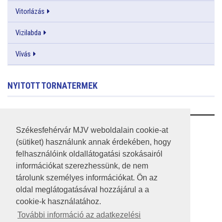
Vitorlázás
Vizilabda
Vívás
NYITOTT TORNATERMEK
RSS
Székesfehérvár MJV weboldalain cookie-at
(sütiket) használunk annak érdekében, hogy
A HONLAP 2017.03.31-I ÁLLAPOTA
felhasználóink oldallátogatási szokásairól
információkat szerezhessünk, de nem
JOGI NYILATKOZAT
tárolunk személyes információkat. Ön az
IMPRESSZUM
oldal meglátogatásával hozzájárul a a
cookie-k használatához.
MÉDIAAJÁNLAT
További információ az adatkezelési