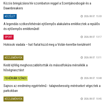
Közös bringázásra hív szombaton reggel a Szentjánosbogár és a
Dawnbreakers
KÖZÉLET
2026.08.07. 15:03
A legendás székesfehérvári ejtőernyős alakulatra emlékeztek a repülős
és ejtőernyős emlékműnél
SPORT
2026.08.07. 13:17
Hokisok viadala – hat fiatal küzd meg a Volán-keretbe kerülésért
KÖZLEMÉNYEK
2026.08.07. 13:11
Kedd éjfélig meghosszabbították és másodfokúra mérséklik a
hőségriasztást
FEHÉRVÁRI SZÍNES
2026.08.07. 10:48
Sajnos az eredmény egyértelmű - talajnedvesség-méréseket végeztek a
parkokban
KÖZLEMÉNYEK
2026.08.07. 10:45