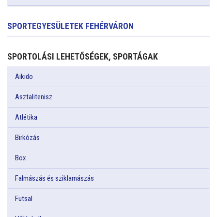
SPORTEGYESÜLETEK FEHÉRVÁRON
SPORTOLÁSI LEHETŐSÉGEK, SPORTÁGAK
Aikido
Asztalitenisz
Atlétika
Birkózás
Box
Falmászás és sziklamászás
Futsal