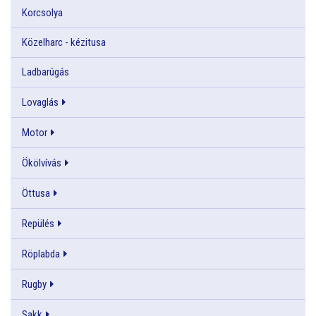
Korcsolya
Közelharc - kézitusa
Ladbarúgás
Lovaglás
Motor
Ökölvívás
Öttusa
Repülés
Röplabda
Rugby
Sakk