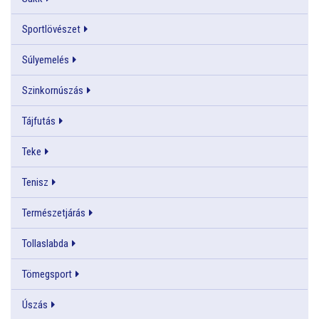
Sportlövészet
Súlyemelés
Szinkornúszás
Tájfutás
Teke
Tenisz
Természetjárás
Tollaslabda
Tömegsport
Úszás