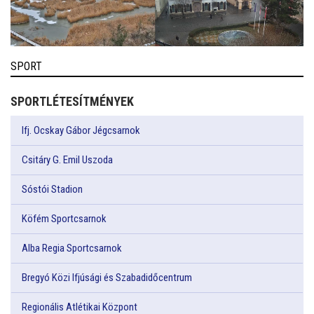
SPORT
SPORTLÉTESÍTMÉNYEK
Ifj. Ocskay Gábor Jégcsarnok
Csitáry G. Emil Uszoda
Sóstói Stadion
Köfém Sportcsarnok
Alba Regia Sportcsarnok
Bregyó Közi Ifjúsági és Szabadidőcentrum
Regionális Atlétikai Központ