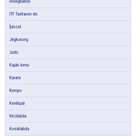
Hőlégballon
ITF Taekwon-do
Íjászat
Jégkorong
Judo
Kajak-kenu
Karate
Kempo
Kerékpár
Kézilabda
Kosárlabda