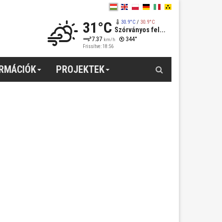
31°C
30.9°C
/
30.9°C
Szórványos fel...
7.37
344°
km/h
Frissítve: 18:56
Keresés
ORMÁCIÓK
PROJEKTEK