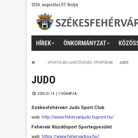
2026. augusztus 07. Ibolya
HÍREK
ÖNKORMÁNYZAT
KÖZÖS
SPORTOLÁSI LEHETŐSÉGEK, SPORTÁGAK
JUDO
JUDO
2026.01.14. |
7 HÓNAPJA
Székesfehérvári Judo Sport Club
web:
http://www.fehervarijudo.hupont.hu/
Fehérvár Küzdősport Sportegyesület
web:
https://www.fehervarbox.hu/