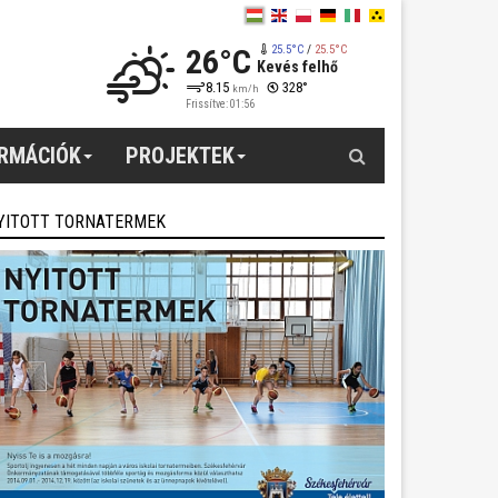
26°C
25.5°C
/
25.5°C
Kevés felhő
8.15
328°
km/h
Frissítve: 01:56
Keresés
ORMÁCIÓK
PROJEKTEK
YITOTT TORNATERMEK