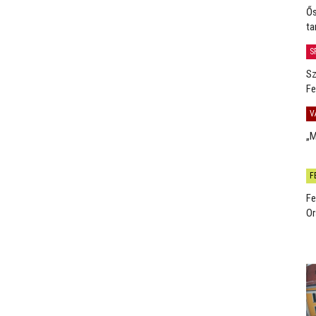
Ős
ta
S
Sz
Fe
V
„M
F
Fe
Or