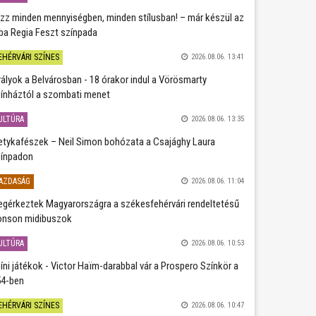
zz minden mennyiségben, minden stílusban! – már készül az
ba Regia Feszt színpada
EHÉRVÁRI SZÍNES
2026.08.06. 13:41
rályok a Belvárosban - 18 órakor indul a Vörösmarty
ínháztól a szombati menet
ULTÚRA
2026.08.06. 13:35
etykafészek – Neil Simon bohózata a Csajághy Laura
ínpadon
AZDASÁG
2026.08.06. 11:04
gérkeztek Magyarországra a székesfehérvári rendeltetésű
nson midibuszok
ULTÚRA
2026.08.06. 10:53
íni játékok - Victor Haïm-darabbal vár a Prospero Színkör a
4-ben
EHÉRVÁRI SZÍNES
2026.08.06. 10:47