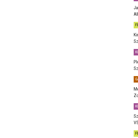
Ja
Al
F
Ki
Sz
K
Pl
Sz
G
Me
Zo
K
Sz
V5
F