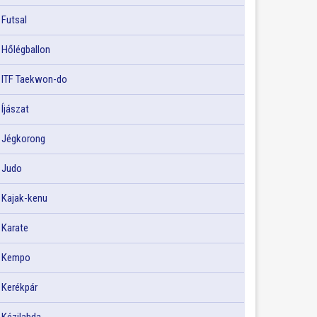
Futsal
Hőlégballon
ITF Taekwon-do
Íjászat
Jégkorong
Judo
Kajak-kenu
Karate
Kempo
Kerékpár