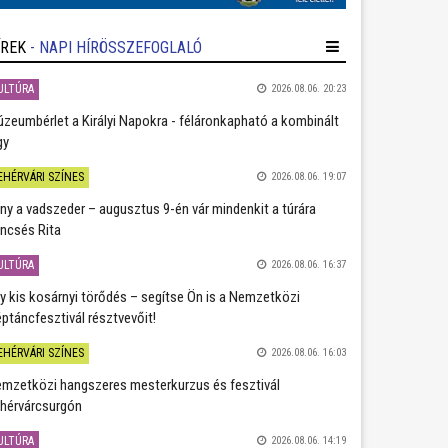
ÍREK
- NAPI HÍRÖSSZEFOGLALÓ
ULTÚRA
2026.08.06. 20:23
zeumbérlet a Királyi Napokra - féláronkapható a kombinált
gy
EHÉRVÁRI SZÍNES
2026.08.06. 19:07
ány a vadszeder – augusztus 9-én vár mindenkit a túrára
ncsés Rita
ULTÚRA
2026.08.06. 16:37
y kis kosárnyi törődés – segítse Ön is a Nemzetközi
ptáncfesztivál résztvevőit!
EHÉRVÁRI SZÍNES
2026.08.06. 16:03
mzetközi hangszeres mesterkurzus és fesztivál
hérvárcsurgón
ULTÚRA
2026.08.06. 14:19