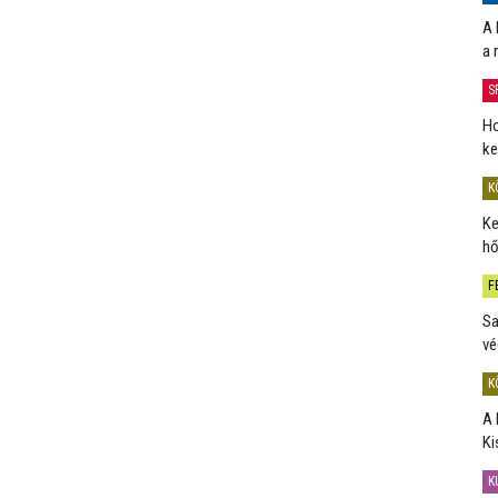
A 
a 
S
Ho
ke
K
Ke
hő
F
Sa
vé
K
A 
Ki
K