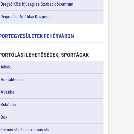
Bregyó Közi Ifjúsági és Szabadidőcentrum
Regionális Atlétikai Központ
PORTEGYESÜLETEK FEHÉRVÁRON
PORTOLÁSI LEHETŐSÉGEK, SPORTÁGAK
Aikido
Asztalitenisz
Atlétika
Birkózás
Box
Falmászás és sziklamászás