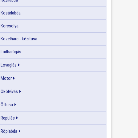
Kézilabda
Kosárlabda
Korcsolya
Közelharc - kézitusa
Ladbarúgás
Lovaglás
Motor
Ökölvívás
Öttusa
Repülés
Röplabda