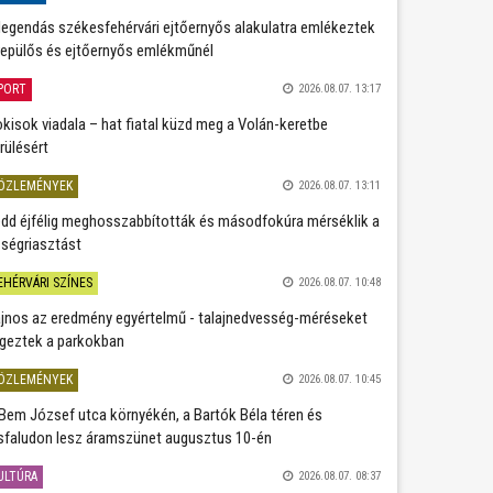
legendás székesfehérvári ejtőernyős alakulatra emlékeztek
repülős és ejtőernyős emlékműnél
PORT
2026.08.07. 13:17
kisok viadala – hat fiatal küzd meg a Volán-keretbe
rülésért
ÖZLEMÉNYEK
2026.08.07. 13:11
dd éjfélig meghosszabbították és másodfokúra mérséklik a
ségriasztást
EHÉRVÁRI SZÍNES
2026.08.07. 10:48
jnos az eredmény egyértelmű - talajnedvesség-méréseket
geztek a parkokban
ÖZLEMÉNYEK
2026.08.07. 10:45
Bem József utca környékén, a Bartók Béla téren és
sfaludon lesz áramszünet augusztus 10-én
ULTÚRA
2026.08.07. 08:37