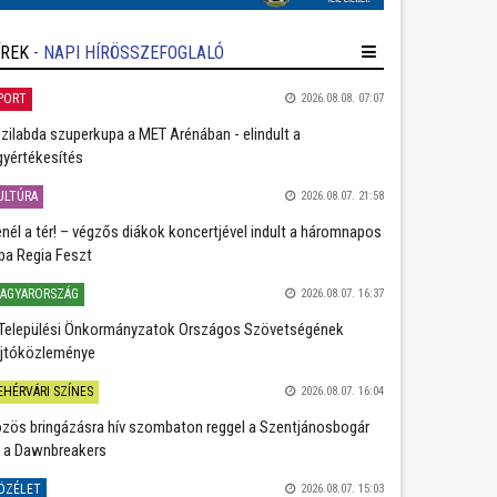
ÍREK
- NAPI HÍRÖSSZEFOGLALÓ
PORT
2026.08.08. 07:07
zilabda szuperkupa a MET Arénában - elindult a
gyértékesítés
ULTÚRA
2026.08.07. 21:58
nél a tér! – végzős diákok koncertjével indult a háromnapos
ba Regia Feszt
AGYARORSZÁG
2026.08.07. 16:37
Települési Önkormányzatok Országos Szövetségének
jtóközleménye
EHÉRVÁRI SZÍNES
2026.08.07. 16:04
zös bringázásra hív szombaton reggel a Szentjánosbogár
 a Dawnbreakers
ÖZÉLET
2026.08.07. 15:03