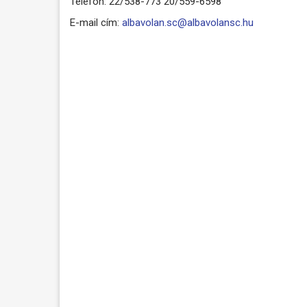
Telefon: 22/538-773 20/559-6598
E-mail cím:
albavolan.sc@albavolansc.hu