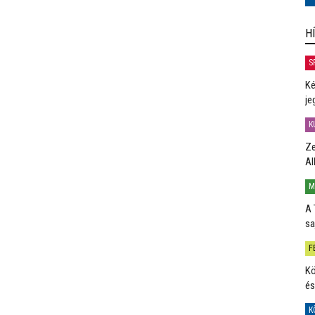
H
S
Ké
je
K
Ze
Al
M
A 
sa
F
Kö
és
K