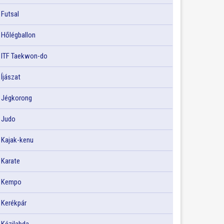
Futsal
Hőlégballon
ITF Taekwon-do
Íjászat
Jégkorong
Judo
Kajak-kenu
Karate
Kempo
Kerékpár