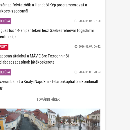
sárnap folytatódik a Hangból Kép programsorozat a
rkocs-szobornál
ULTÚRA
2026.08.07. 07:08
gusztus 14-én pénteken lesz Székesfehérvár fogadalmi
entmiséje
PORT
2026.08.07. 06:42
aposan átalakul a MÁV Előre Foxconn női
plabdacsapatának játékoskerete
ULTÚRA
2026.08.06. 20:23
zeumbérlet a Királyi Napokra - féláronkapható a kombinált
gy
TOVÁBBI HÍREK