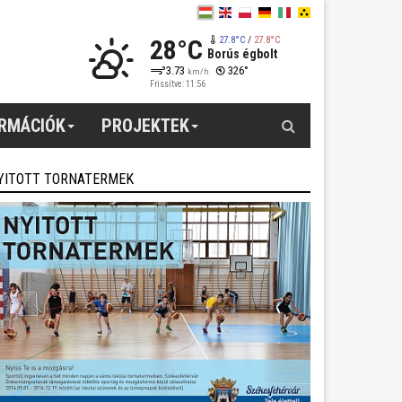
28°C
27.8°C
/
27.8°C
Borús égbolt
3.73
326°
km/h
Frissítve: 11:56
Keresés
ORMÁCIÓK
PROJEKTEK
YITOTT TORNATERMEK