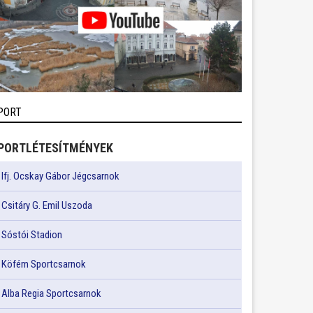
PORT
PORTLÉTESÍTMÉNYEK
Ifj. Ocskay Gábor Jégcsarnok
Csitáry G. Emil Uszoda
Sóstói Stadion
Köfém Sportcsarnok
Alba Regia Sportcsarnok