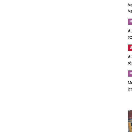
Va
Va
K
Au
sz
S
Al
rö
K
Mú
je