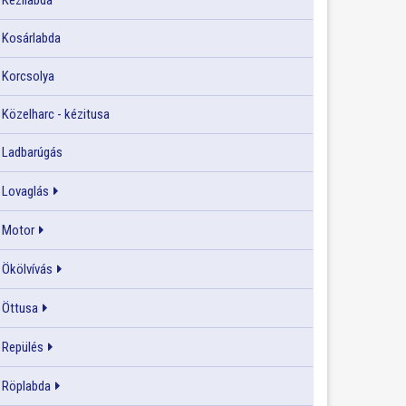
Kézilabda
Kosárlabda
Korcsolya
Közelharc - kézitusa
Ladbarúgás
Lovaglás
Motor
Ökölvívás
Öttusa
Repülés
Röplabda