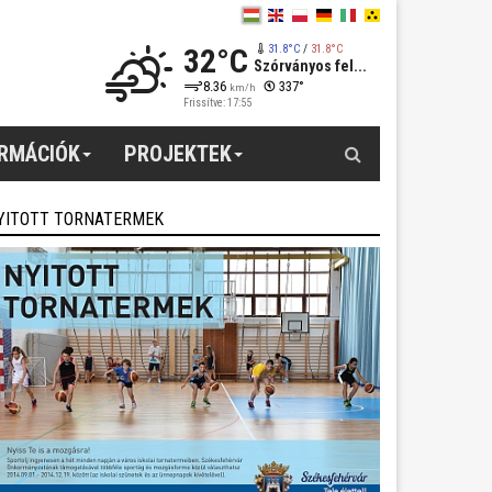
32°C
31.8°C
/
31.8°C
Szórványos fel...
8.36
337°
km/h
Frissítve: 17:55
Keresés
ORMÁCIÓK
PROJEKTEK
YITOTT TORNATERMEK