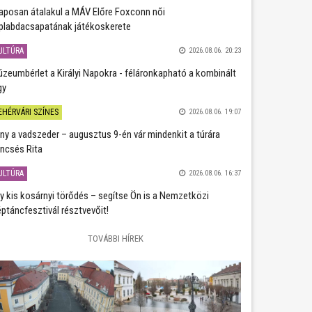
aposan átalakul a MÁV Előre Foxconn női
plabdacsapatának játékoskerete
ULTÚRA
2026.08.06. 20:23
zeumbérlet a Királyi Napokra - féláronkapható a kombinált
gy
EHÉRVÁRI SZÍNES
2026.08.06. 19:07
ány a vadszeder – augusztus 9-én vár mindenkit a túrára
ncsés Rita
ULTÚRA
2026.08.06. 16:37
y kis kosárnyi törődés – segítse Ön is a Nemzetközi
ptáncfesztivál résztvevőit!
TOVÁBBI HÍREK