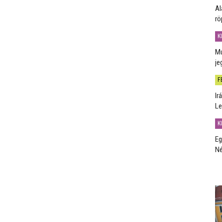
Al
rö
K
Mú
je
F
Ir
Le
K
Eg
Né