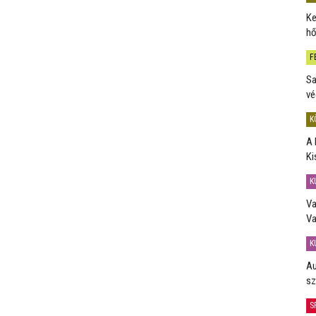
Ke
hő
F
Sa
vé
K
A 
Ki
K
Va
Va
K
Au
sz
S