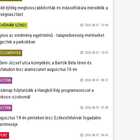
dd éjfélig meghosszabbították és másodfokúra mérséklik a
ségriasztást
EHÉRVÁRI SZÍNES
2026.08.07. 10:48
jnos az eredmény egyértelmű - talajnedvesség-méréseket
geztek a parkokban
ÖZLEMÉNYEK
2026.08.07. 10:45
Bem József utca környékén, a Bartók Béla téren és
sfaludon lesz áramszünet augusztus 10-én
ULTÚRA
2026.08.07. 08:37
sárnap folytatódik a Hangból Kép programsorozat a
rkocs-szobornál
ULTÚRA
2026.08.07. 07:08
gusztus 14-én pénteken lesz Székesfehérvár fogadalmi
entmiséje
PORT
2026.08.07. 06:42