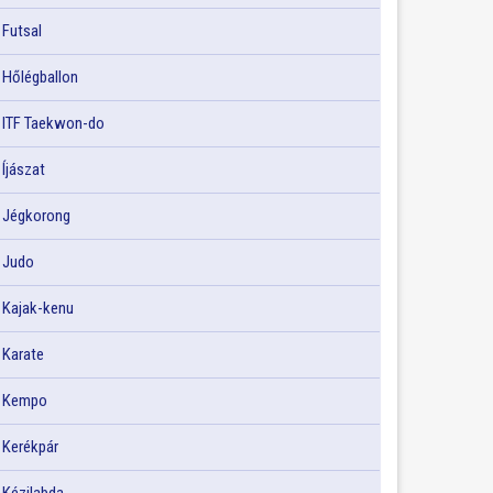
Futsal
Hőlégballon
ITF Taekwon-do
Íjászat
Jégkorong
Judo
Kajak-kenu
Karate
Kempo
Kerékpár