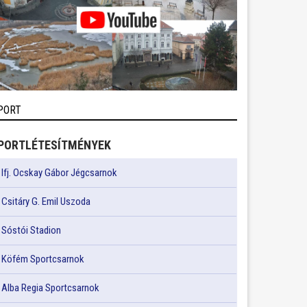
PORT
PORTLÉTESÍTMÉNYEK
Ifj. Ocskay Gábor Jégcsarnok
Csitáry G. Emil Uszoda
Sóstói Stadion
Köfém Sportcsarnok
Alba Regia Sportcsarnok