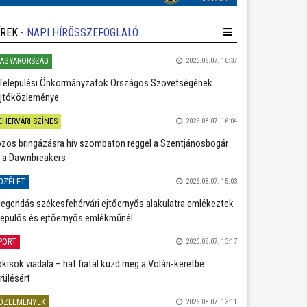
ÍREK
- NAPI HÍRÖSSZEFOGLALÓ
AGYARORSZÁG
2026.08.07. 16:37
Települési Önkormányzatok Országos Szövetségének
jtóközleménye
EHÉRVÁRI SZÍNES
2026.08.07. 16:04
zös bringázásra hív szombaton reggel a Szentjánosbogár
 a Dawnbreakers
ÖZÉLET
2026.08.07. 15:03
legendás székesfehérvári ejtőernyős alakulatra emlékeztek
repülős és ejtőernyős emlékműnél
PORT
2026.08.07. 13:17
kisok viadala – hat fiatal küzd meg a Volán-keretbe
rülésért
ÖZLEMÉNYEK
2026.08.07. 13:11