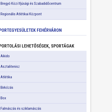
Bregyó Közi Ifjúsági és Szabadidőcentrum
Regionális Atlétikai Központ
PORTEGYESÜLETEK FEHÉRVÁRON
PORTOLÁSI LEHETŐSÉGEK, SPORTÁGAK
Aikido
Asztalitenisz
Atlétika
Birkózás
Box
Falmászás és sziklamászás