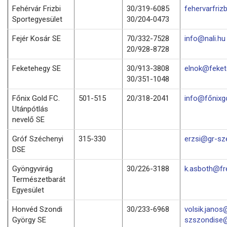
Fehérvár Frizbi
30/319-6085
fehervarfri
Sportegyesület
30/204-0473
Fejér Kosár SE
70/332-7528
info@nali.hu
20/928-8728
Feketehegy SE
30/913-3808
elnok@feket
30/351-1048
Főnix Gold FC.
501-515
20/318-2041
info@főnixg
Utánpótlás
nevelő SE
Gróf Széchenyi
315-330
erzsi@gr-sz
DSE
Gyöngyvirág
30/226-3188
k.asboth@fr
Természetbarát
Egyesület
Honvéd Szondi
30/233-6968
volsik.janos
György SE
szszondise@