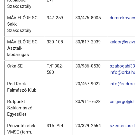
Szakosztály
MÁV ELŐRE SC.
347-259
30/476-8005
drimrekovac
Sakk
Szakosztály
MÁV ELŐRE SC.
330-108
30/817-2939
kaldor@sziv
Asztali-
labdarúgás
Orka SE
T/F:302-
30/986-0530
szabogabi33
580
info@orka.h
Red Rock
20/467-9022
info@redro
Falmászó Klub
Rotpunkt
30/911-7628
cs.gergo@ch
Sziklamászó
Egyesület
Pénzintézetek
315-794
20/329-2564
szenteslasz
VMSE (term.