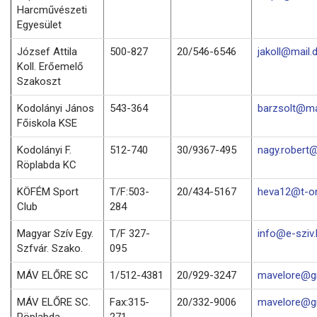
Harcművészeti
Egyesület
József Attila
500-827
20/546-6546
jakoll@mail.
Koll. Erőemelő
Szakoszt
Kodolányi János
543-364
barzsolt@mai
Főiskola KSE
Kodolányi F.
512-740
30/9367-495
nagy.robert@
Röplabda KC
KÖFÉM Sport
T/F:503-
20/434-5167
heva12@t-on
Club
284
Magyar Szív Egy.
T/F 327-
info@e-sziv.
Szfvár. Szako.
095
MÁV ELŐRE SC
1/512-4381
20/929-3247
mavelore@g
MÁV ELŐRE SC.
Fax:315-
20/332-9006
mavelore@g
Röplabda
271