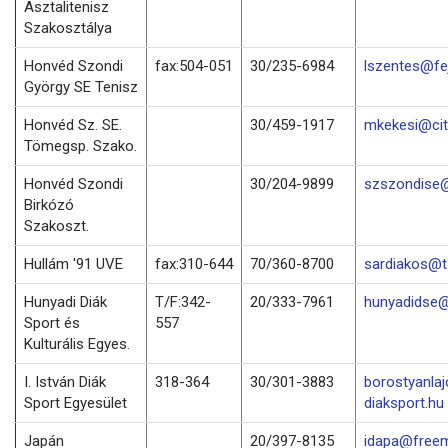
Asztalitenisz
Szakosztálya
Honvéd Szondi
fax:504-051
30/235-6984
lszentes@fej
György SE Tenisz
Honvéd Sz. SE.
30/459-1917
mkekesi@cit
Tömegsp. Szako.
Honvéd Szondi
30/204-9899
szszondise@
Birkózó
Szakoszt.
Hullám '91 UVE
fax:310-644
70/360-8700
sardiakos@t-
Hunyadi Diák
T/F:342-
20/333-7961
hunyadidse@
Sport és
557
Kulturális Egyes.
I. István Diák
318-364
30/301-3883
borostyanla
Sport Egyesület
diaksport.hu
Japán
20/397-8135
idapa@freem