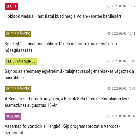
SPORT
2026.08.07. 13:17
Hokisok viadala – hat fiatal küzd meg a Volán-keretbe kerülésért
KÖZLEMÉNYEK
2026.08.07. 13:11
Kedd éjfélig meghosszabbították és másodfokúra mérséklik a
hőségriasztást
FEHÉRVÁRI SZÍNES
2026.08.07. 10:48
Sajnos az eredmény egyértelmű - talajnedvesség-méréseket végeztek a
parkokban
KÖZLEMÉNYEK
2026.08.07. 10:45
A Bem József utca környékén, a Bartók Béla téren és Kisfaludon lesz
áramszünet augusztus 10-én
KULTÚRA
2026.08.07. 08:37
Vasárnap folytatódik a Hangból Kép programsorozat a Varkocs-
szobornál