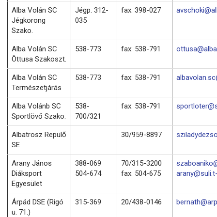
Alba Volán SC
Jégp. 312-
fax: 398-027
avschoki@al
Jégkorong
035
Szako.
Alba Volán SC
538-773
fax: 538-791
ottusa@alba
Öttusa Szakoszt.
Alba Volán SC
538-773
fax: 538-791
albavolan.s
Természetjárás
Alba Volánb SC
538-
fax: 538-791
sportloter@
Sportlövő Szako.
700/321
Albatrosz Repülő
30/959-8897
sziladydezs
SE
Arany János
388-069
70/315-3200
szaboaniko@
Diáksport
504-674
fax: 504-675
arany@suli.t
Egyesület
Árpád DSE (Rigó
315-369
20/438-0146
bernath@arp
u. 71.)