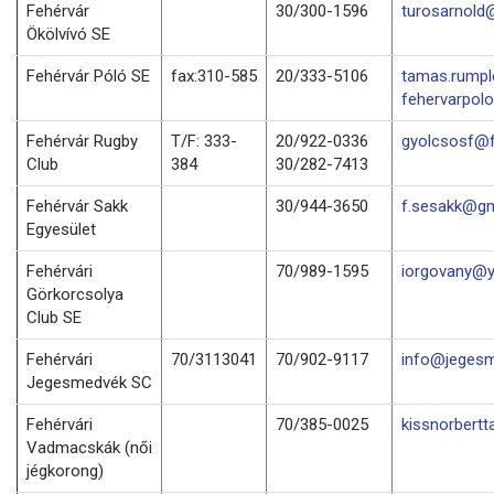
Fehérvár
30/300-1596
turosarnold
Ökölvívó SE
Fehérvár Póló SE
fax:310-585
20/333-5106
tamas.rump
fehervarpol
Fehérvár Rugby
T/F: 333-
20/922-0336
gyolcsosf@f
Club
384
30/282-7413
Fehérvár Sakk
30/944-3650
f.sesakk@gm
Egyesület
Fehérvári
70/989-1595
iorgovany@
Görkorcsolya
Club SE
Fehérvári
70/3113041
70/902-9117
info@jegesm
Jegesmedvék SC
Fehérvári
70/385-0025
kissnorbert
Vadmacskák (női
jégkorong)