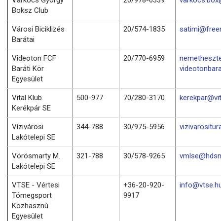
Boksz Club
Városi Biciklizés
20/574-1835
satimi@free
Barátai
Videoton FCF
20/770-6959
nemetheszt
Baráti Kör
videotonbara
Egyesület
Vital Klub
500-977
70/280-3170
kerekpar@vit
Kerékpár SE
Vízivárosi
344-788
30/975-5956
vizivarositu
Lakótelepi SE
Vörösmarty M.
321-788
30/578-9265
vmlse@hdsn
Lakótelepi SE
VTSE - Vértesi
+36-20-920-
info@vtse.h
Tömegsport
9917
Közhasznú
Egyesület