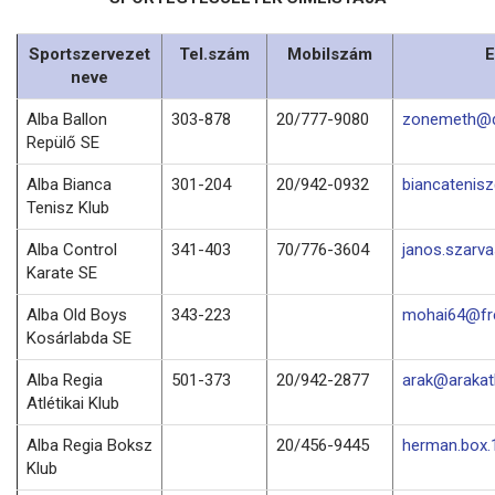
Sportszervezet
Tel.szám
Mobilszám
E
neve
Alba Ballon
303-878
20/777-9080
zonemeth@d
Repülő SE
Alba Bianca
301-204
20/942-0932
biancatenis
Tenisz Klub
Alba Control
341-403
70/776-3604
janos.szarv
Karate SE
Alba Old Boys
343-223
mohai64@fre
Kosárlabda SE
Alba Regia
501-373
20/942-2877
arak@arakatl
Atlétikai Klub
Alba Regia Boksz
20/456-9445
herman.box
Klub