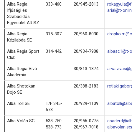
Alba Regia
333-460
20/945-2813
rokagyula@f
Ifjúsági és
arial@t-onli
Szabadidős
Egyesület ARISZ
Alba Regia
315-307
20/960-8030
dropko.m@c
Kézilabda SE
Alba Regia Sport
314-442
20/934-7908
albasc1@t-o
Club
Alba Regia Vívó
30/813-1874
arva.vivas@
Akadémia
Alba Shotokan
20/388-2183
retlaki.gabo
Dojo SE
Alba Toll SE
T/F:345-
20/929-1109
albatoll@alba
678
Alba Volán SC
538-750
20/956-0775
csaderd@alb
538-773
20/967-7018
albavolan.s