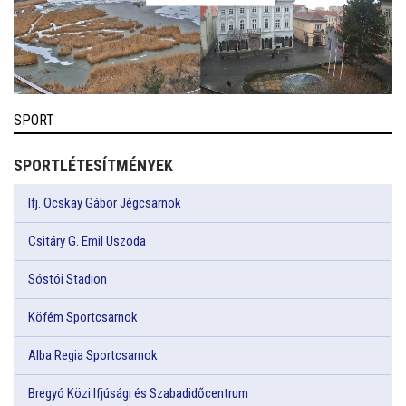
SPORT
SPORTLÉTESÍTMÉNYEK
Ifj. Ocskay Gábor Jégcsarnok
Csitáry G. Emil Uszoda
Sóstói Stadion
Köfém Sportcsarnok
Alba Regia Sportcsarnok
Bregyó Közi Ifjúsági és Szabadidőcentrum