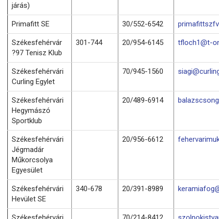
járás)
Primafitt SE
30/552-6542
primafittsz
Székesfehérvár
301-744
20/954-6145
tfloch1@t-on
?97 Tenisz Klub
Székesfehérvári
70/945-1560
siagi@curlin
Curling Egylet
Székesfehérvári
20/489-6914
balazscson
Hegymászó
Sportklub
Székesfehérvári
20/956-6612
fehervarimu
Jégmadár
Műkorcsolya
Egyesület
Székesfehérvári
340-678
20/391-8989
keramiafog@
Hevület SE
Székesfehérvári
70/214-8412
szolnokistv