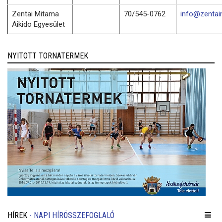
Zentai Mitama
70/545-0762
info@zentai
Aikido Egyesület
NYITOTT TORNATERMEK
HÍREK
- NAPI HÍRÖSSZEFOGLALÓ