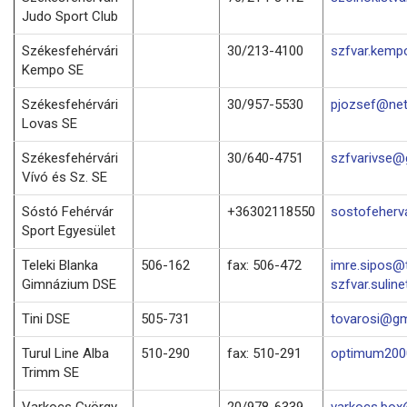
Judo Sport Club
Székesfehérvári
30/213-4100
szfvar.kemp
Kempo SE
Székesfehérvári
30/957-5530
pjozsef@net
Lovas SE
Székesfehérvári
30/640-4751
szfvarivse@
Vívó és Sz. SE
Sóstó Fehérvár
+36302118550
sostofeher
Sport Egyesület
Teleki Blanka
506-162
fax: 506-472
imre.sipos@t
Gimnázium DSE
szfvar.suline
Tini DSE
505-731
tovarosi@gm
Turul Line Alba
510-290
fax: 510-291
optimum2000
Trimm SE
Varkocs György
20/978-6339
varkocs.bo