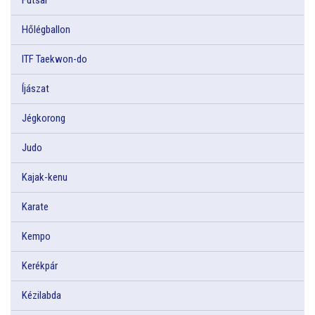
Hőlégballon
ITF Taekwon-do
Íjászat
Jégkorong
Judo
Kajak-kenu
Karate
Kempo
Kerékpár
Kézilabda