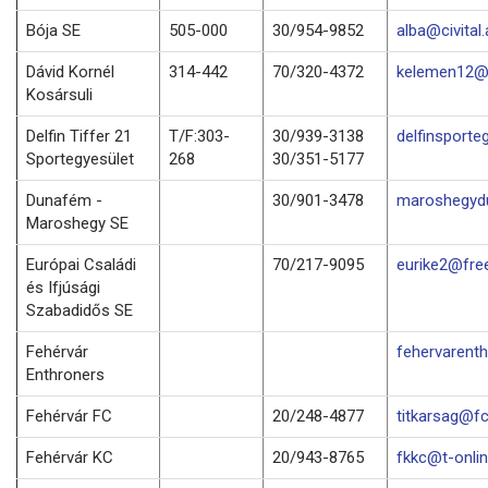
Bója SE
505-000
30/954-9852
alba@civital.
Dávid Kornél
314-442
70/320-4372
kelemen12@f
Kosársuli
Delfin Tiffer 21
T/F:303-
30/939-3138
delfinsporte
Sportegyesület
268
30/351-5177
Dunafém -
30/901-3478
maroshegyd
Maroshegy SE
Európai Családi
70/217-9095
eurike2@fre
és Ifjúsági
Szabadidős SE
Fehérvár
fehervarenth
Enthroners
Fehérvár FC
20/248-4877
titkarsag@fc
Fehérvár KC
20/943-8765
fkkc@t-onlin