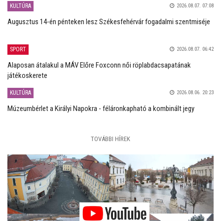
KULTÚRA
2026.08.07. 07:08
Augusztus 14-én pénteken lesz Székesfehérvár fogadalmi szentmiséje
SPORT
2026.08.07. 06:42
Alaposan átalakul a MÁV Előre Foxconn női röplabdacsapatának
játékoskerete
KULTÚRA
2026.08.06. 20:23
Múzeumbérlet a Királyi Napokra - féláronkapható a kombinált jegy
TOVÁBBI HÍREK