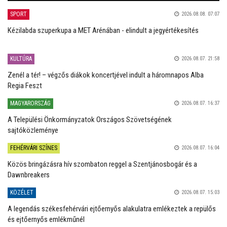
SPORT
2026.08.08. 07:07
Kézilabda szuperkupa a MET Arénában - elindult a jegyértékesítés
KULTÚRA
2026.08.07. 21:58
Zenél a tér! – végzős diákok koncertjével indult a háromnapos Alba
Regia Feszt
MAGYARORSZÁG
2026.08.07. 16:37
A Települési Önkormányzatok Országos Szövetségének
sajtóközleménye
FEHÉRVÁRI SZÍNES
2026.08.07. 16:04
Közös bringázásra hív szombaton reggel a Szentjánosbogár és a
Dawnbreakers
KÖZÉLET
2026.08.07. 15:03
A legendás székesfehérvári ejtőernyős alakulatra emlékeztek a repülős
és ejtőernyős emlékműnél