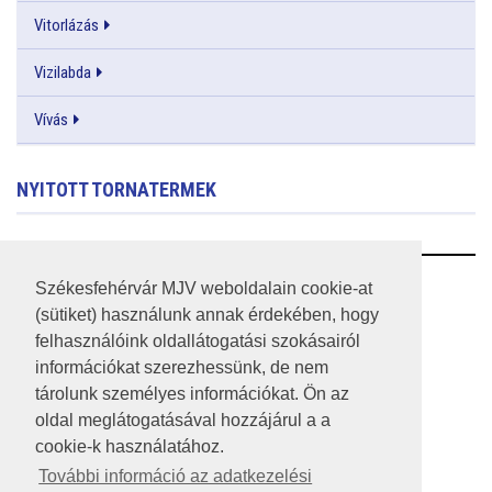
Vitorlázás
Vizilabda
Vívás
NYITOTT TORNATERMEK
RSS
Székesfehérvár MJV weboldalain cookie-at
(sütiket) használunk annak érdekében, hogy
A HONLAP 2017.03.31-I ÁLLAPOTA
felhasználóink oldallátogatási szokásairól
információkat szerezhessünk, de nem
JOGI NYILATKOZAT
tárolunk személyes információkat. Ön az
IMPRESSZUM
oldal meglátogatásával hozzájárul a a
cookie-k használatához.
MÉDIAAJÁNLAT
További információ az adatkezelési