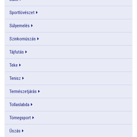
Sportlövészet
Súlyemelés
Szinkornúszás
Tájfutás
Teke
Tenisz
Természetjárás
Tollaslabda
Tömegsport
Úszás