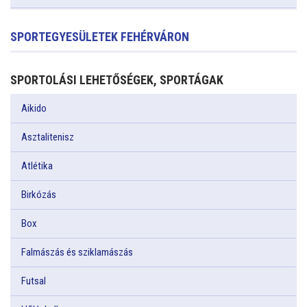
SPORTEGYESÜLETEK FEHÉRVÁRON
SPORTOLÁSI LEHETŐSÉGEK, SPORTÁGAK
Aikido
Asztalitenisz
Atlétika
Birkózás
Box
Falmászás és sziklamászás
Futsal