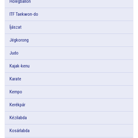
Hőlégballon
ITF Taekwon-do
Íjászat
Jégkorong
Judo
Kajak-kenu
Karate
Kempo
Kerékpár
Kézilabda
Kosárlabda