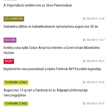
A trójai háború emlékezete az ókori Pannóniában
KÖZLEMÉNYEK
2026.08.10. 10:24
Hulladékszállítás és hulladékudvarok nyitvatartása augusztus 20-án
KULTÚRA
2026.08.10. 10:13
Emlékszoba nyílik Sobor Antal tiszteletére a Szent István Művelődési
Házban
SPORT
2026.08.10. 08:15
Bejelentette visszavonulását a Hydro Fehérvár AV19 korábbi legendája
FEHÉRVÁRI SZÍNES
2026.08.10. 07:56
Augusztus 15-ig tart a Gárdonyi és az Adypapír jótékonysági
tanszergyűjtése
FEHÉRVÁRI SZÍNES
2026.08.10. 07:37