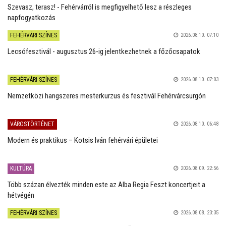
Szevasz, terasz! - Fehérvárról is megfigyelhető lesz a részleges
napfogyatkozás
FEHÉRVÁRI SZÍNES
2026.08.10. 07:10
Lecsófesztivál - augusztus 26-ig jelentkezhetnek a főzőcsapatok
FEHÉRVÁRI SZÍNES
2026.08.10. 07:03
Nemzetközi hangszeres mesterkurzus és fesztivál Fehérvárcsurgón
VÁROSTÖRTÉNET
2026.08.10. 06:48
Modern és praktikus – Kotsis Iván fehérvári épületei
KULTÚRA
2026.08.09. 22:56
Több százan élvezték minden este az Alba Regia Feszt koncertjeit a
hétvégén
FEHÉRVÁRI SZÍNES
2026.08.08. 23:35