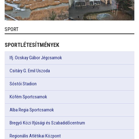
SPORT
SPORTLÉTESÍTMÉNYEK
Ifj. Ocskay Gábor Jégcsarnok
Csitáry G. Emil Uszoda
Sóstói Stadion
Köfém Sportcsarnok
Alba Regia Sportcsarnok
Bregyó Közi Ifjúsági és Szabadidőcentrum
Regionális Atlétikai Központ