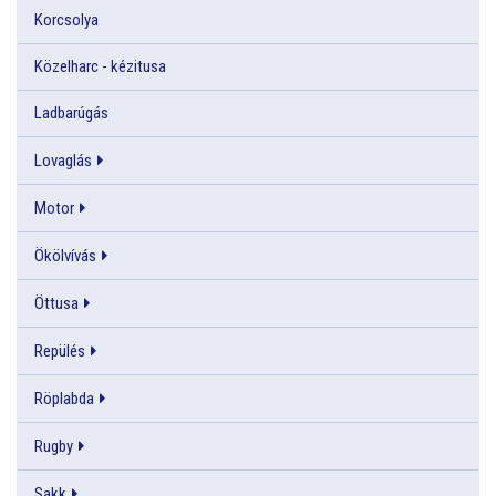
Korcsolya
Közelharc - kézitusa
Ladbarúgás
Lovaglás
Motor
Ökölvívás
Öttusa
Repülés
Röplabda
Rugby
Sakk