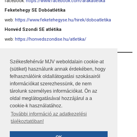
facebook:
https://www.facebook.com/arakatletika
Feketehegy SE Dobóatlétika
web:
https://www.feketehegyse.hu/hirek/doboatletika
Honvéd Szondi SE atlétika
web:
https://honvedszondise.hu/atletika/
RSS
Székesfehérvár MJV weboldalain cookie-at
(sütiket) használunk annak érdekében, hogy
A HONLAP 2017.03.31-I ÁLLAPOTA
felhasználóink oldallátogatási szokásairól
információkat szerezhessünk, de nem
JOGI NYILATKOZAT
tárolunk személyes információkat. Ön az
IMPRESSZUM
oldal meglátogatásával hozzájárul a a
cookie-k használatához.
MÉDIAAJÁNLAT
További információ az adatkezelési
tájékoztatóban!
KÖZÉRDEKŰ ADATOK
ADATVÉDELEM