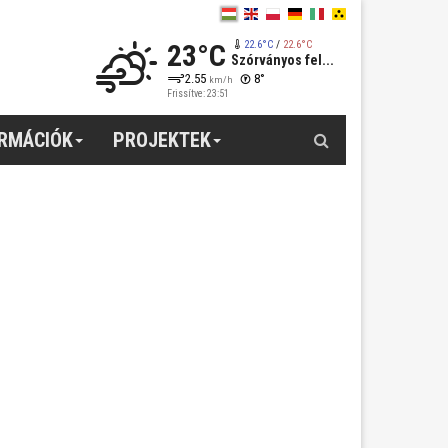
23°C
22.6°C
/
22.6°C
Szórványos fel...
2.55
8°
km/h
Frissítve: 23:51
Keresés
ORMÁCIÓK
PROJEKTEK