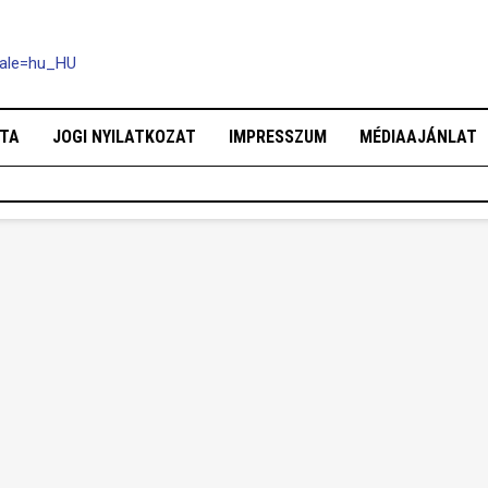
cale=hu_HU
OTA
JOGI NYILATKOZAT
IMPRESSZUM
MÉDIAAJÁNLAT