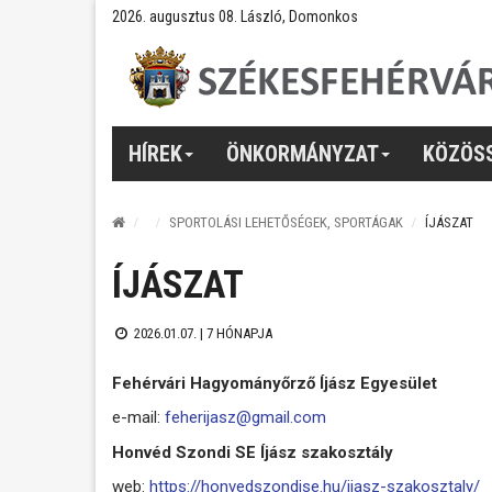
2026. augusztus 08. László, Domonkos
HÍREK
ÖNKORMÁNYZAT
KÖZÖS
SPORTOLÁSI LEHETŐSÉGEK, SPORTÁGAK
ÍJÁSZAT
ÍJÁSZAT
2026.01.07. |
7 HÓNAPJA
Fehérvári Hagyományőrző Íjász Egyesület
e-mail:
feherijasz@gmail.com
Honvéd Szondi SE Íjász szakosztály
web:
https://honvedszondise.hu/ijasz-szakosztaly/