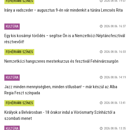
FEHÉRVÁRI SZÍNES
2026.08.06. 19:07
Irány a vadszeder – augusztus 9-én vár mindenkit a túrára Lencsés Rita
KULTÚRA
2026.08.06. 16:37
Egy kis kosárnyi törődés – segítse Ön is a Nemzetközi Néptáncfesztivál
résztvevőit!
FEHÉRVÁRI SZÍNES
2026.08.06. 16:03
Nemzetközi hangszeres mesterkurzus és fesztivál Fehérvárcsurgón
KULTÚRA
2026.08.06. 14:19
Jazz minden mennyiségben, minden stílusban! – már készül az Alba
Regia Feszt színpada
FEHÉRVÁRI SZÍNES
2026.08.06. 13:41
Királyok a Belvárosban - 18 órakor indul a Vörösmarty Színháztól a
szombati menet
KULTÚRA
2026.08.06. 13:35