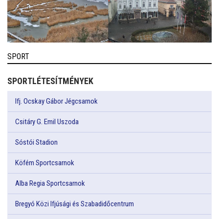
SPORT
SPORTLÉTESÍTMÉNYEK
Ifj. Ocskay Gábor Jégcsarnok
Csitáry G. Emil Uszoda
Sóstói Stadion
Köfém Sportcsarnok
Alba Regia Sportcsarnok
Bregyó Közi Ifjúsági és Szabadidőcentrum