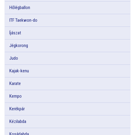
Hőlégballon
ITF Taekwon-do
Íjászat
Jégkorong
Judo
Kajak-kenu
Karate
Kempo
Kerékpár
Kézilabda
Kosárlabda