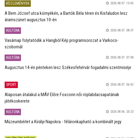
KÖZLEMÉNYEK
2026.08.07. 10:45
A Bem József utca környékén, a Bartók Béla téren és Kisfaludon lesz
áramszünet augusztus 10-én
KULTÚRA
2026.08.07. 08:37
Vasárnap folytatódik a Hangból Kép programsorozat a Varkocs-
szobornál
KULTÚRA
2026.08.07. 07:08
Augusztus 14-én pénteken lesz Székesfehérvár fogadalmi szentmiséje
SPORT
2026.08.07. 06:42
Alaposan átalakul a MÁV Előre Foxconn női röplabdacsapatának
játékoskerete
KULTÚRA
2026.08.06. 20:23
Múzeumbérlet a Királyi Napokra - féláronkapható a kombinált jegy