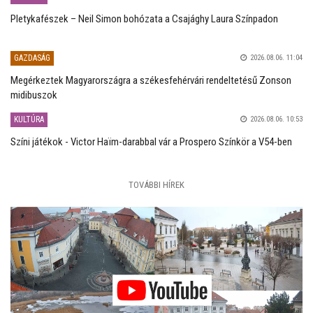
Pletykafészek – Neil Simon bohózata a Csajághy Laura Színpadon
GAZDASÁG
2026.08.06. 11:04
Megérkeztek Magyarországra a székesfehérvári rendeltetésű Zonson
midibuszok
KULTÚRA
2026.08.06. 10:53
Színi játékok - Victor Haïm-darabbal vár a Prospero Színkör a V54-ben
TOVÁBBI HÍREK