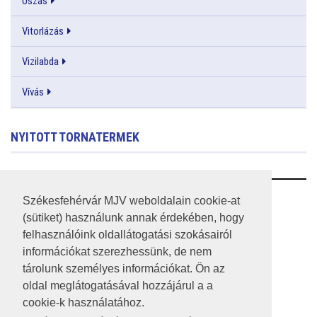
Úszás
Vitorlázás
Vizilabda
Vívás
NYITOTT TORNATERMEK
RSS
Székesfehérvár MJV weboldalain cookie-at
(sütiket) használunk annak érdekében, hogy
A HONLAP 2017.03.31-I ÁLLAPOTA
felhasználóink oldallátogatási szokásairól
információkat szerezhessünk, de nem
JOGI NYILATKOZAT
tárolunk személyes információkat. Ön az
IMPRESSZUM
oldal meglátogatásával hozzájárul a a
cookie-k használatához.
MÉDIAAJÁNLAT