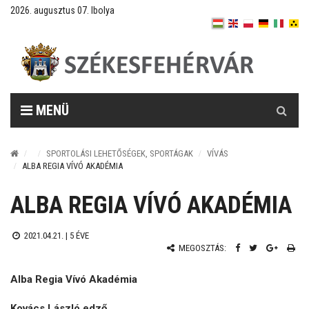
2026. augusztus 07. Ibolya
Keresés
MENÜ
SPORTOLÁSI LEHETŐSÉGEK, SPORTÁGAK
VÍVÁS
ALBA REGIA VÍVÓ AKADÉMIA
ALBA REGIA VÍVÓ AKADÉMIA
2021.04.21. |
5 ÉVE
MEGOSZTÁS:
Alba Regia Vívó Akadémia
Kovács László edző