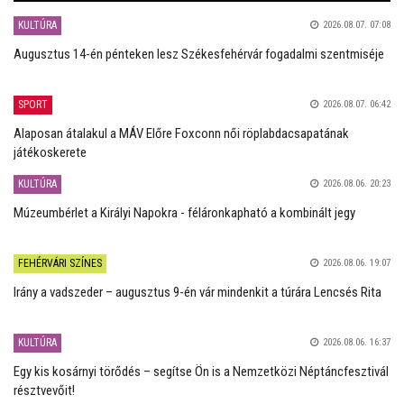
KULTÚRA
2026.08.07. 07:08
Augusztus 14-én pénteken lesz Székesfehérvár fogadalmi szentmiséje
SPORT
2026.08.07. 06:42
Alaposan átalakul a MÁV Előre Foxconn női röplabdacsapatának
játékoskerete
KULTÚRA
2026.08.06. 20:23
Múzeumbérlet a Királyi Napokra - féláronkapható a kombinált jegy
FEHÉRVÁRI SZÍNES
2026.08.06. 19:07
Irány a vadszeder – augusztus 9-én vár mindenkit a túrára Lencsés Rita
KULTÚRA
2026.08.06. 16:37
Egy kis kosárnyi törődés – segítse Ön is a Nemzetközi Néptáncfesztivál
résztvevőit!