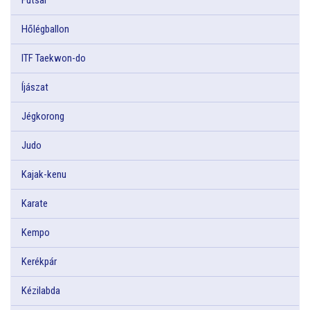
Hőlégballon
ITF Taekwon-do
Íjászat
Jégkorong
Judo
Kajak-kenu
Karate
Kempo
Kerékpár
Kézilabda