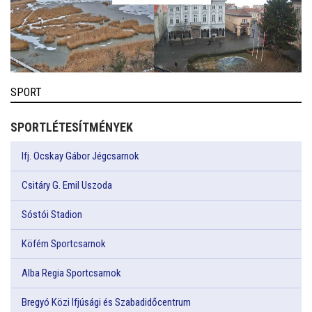
SPORT
SPORTLÉTESÍTMÉNYEK
Ifj. Ocskay Gábor Jégcsarnok
Csitáry G. Emil Uszoda
Sóstói Stadion
Köfém Sportcsarnok
Alba Regia Sportcsarnok
Bregyó Közi Ifjúsági és Szabadidőcentrum