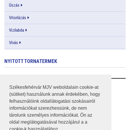
Úszás
Vitorlázás
Vizilabda
Vívás
NYITOTT TORNATERMEK
RSS
Székesfehérvár MJV weboldalain cookie-at
(sütiket) használunk annak érdekében, hogy
A HONLAP 2017.03.31-I ÁLLAPOTA
felhasználóink oldallátogatási szokásairól
információkat szerezhessünk, de nem
JOGI NYILATKOZAT
tárolunk személyes információkat. Ön az
IMPRESSZUM
oldal meglátogatásával hozzájárul a a
cookie-k használatához.