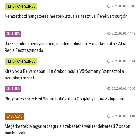
FEHÉRVÁRI SZÍNES
2026.08.06. 16:03
Nemzetközi hangszeres mesterkurzus és fesztivál Fehérvárcsurgón
KULTÚRA
2026.08.06. 14:19
Jazz minden mennyiségben, minden stílusban! – már készül az Alba
Regia Feszt színpada
FEHÉRVÁRI SZÍNES
2026.08.06. 13:41
Királyok a Belvárosban - 18 órakor indul a Vörösmarty Színháztól a
szombati menet
KULTÚRA
2026.08.06. 13:35
Pletykafészek – Neil Simon bohózata a Csajághy Laura Színpadon
GAZDASÁG
2026.08.06. 11:04
Megérkeztek Magyarországra a székesfehérvári rendeltetésű Zonson
midibuszok