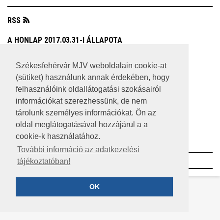
RSS
A HONLAP 2017.03.31-I ÁLLAPOTA
JOGI NYILATKOZAT
Székesfehérvár MJV weboldalain cookie-at
(sütiket) használunk annak érdekében, hogy
IMPRESSZUM
felhasználóink oldallátogatási szokásairól
MÉDIAAJÁNLAT
információkat szerezhessünk, de nem
tárolunk személyes információkat. Ön az
KÖZÉRDEKŰ ADATOK
oldal meglátogatásával hozzájárul a a
cookie-k használatához.
ADATVÉDELEM
További információ az adatkezelési
©2023 SZÉKESFEHÉRVÁR MEGYEI JOGÚ VÁROS
tájékoztatóban!
OK