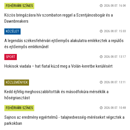
FEHÉRVÁRI SZÍNES
2026.08.07. 16:04
Közös bringázásra hív szombaton reggel a Szentjánosbogár és a
Dawnbreakers
KÖZÉLET
2026.08.07. 15:03
A legendás székesfehérvári ejtőernyős alakulatra emlékeztek a repülős
és ejtőernyős emlékműnél
SPORT
2026.08.07. 13:17
Hokisok viadala – hat fiatal küzd meg a Volán-keretbe kerülésért
KÖZLEMÉNYEK
2026.08.07. 13:11
Kedd éjfélig meghosszabbították és másodfokúra mérséklik a
hőségriasztást
FEHÉRVÁRI SZÍNES
2026.08.07. 10:48
Sajnos az eredmény egyértelmű - talajnedvesség-méréseket végeztek a
parkokban