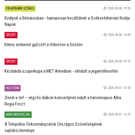
FEHÉRVÁRI SZÍNES
2026.08.08. 23:35
Királyok a Belvárosban - hamarosan kezdődnek a Székesfehérvári Királyi
Napok
SPORT
2026.08.08. 23:00
Kilenc emberrel győzött a Videoton a Sóstón
SPORT
2026.08.08. 07:07
Kézilabda szuperkupa a MET Arénában - elindult a jegyértékesítés
KULTÚRA
2026.08.07. 21:58
Zenél a tér! – végzős diákok koncertjével indult a háromnapos Alba
Regia Feszt
MAGYARORSZÁG
2026.08.07. 16:37
A Települési Önkormányzatok Országos Szövetségének
sajtóközleménye