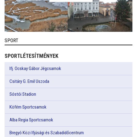
SPORT
SPORTLÉTESÍTMÉNYEK
Ifj. Ocskay Gábor Jégcsarnok
Csitáry G. Emil Uszoda
Sóstói Stadion
Köfém Sportcsarnok
Alba Regia Sportcsarnok
Bregyó Közi Ifjúsági és Szabadidőcentrum