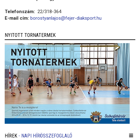
Telefonszám:
22/318-364
E-mail cím:
borostyanlajos@fejer-diaksport.hu
NYITOTT TORNATERMEK
HÍREK
- NAPI HÍRÖSSZEFOGLALÓ