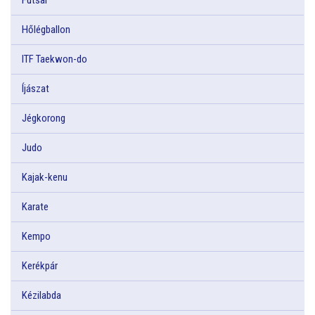
Hőlégballon
ITF Taekwon-do
Íjászat
Jégkorong
Judo
Kajak-kenu
Karate
Kempo
Kerékpár
Kézilabda