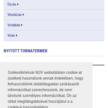
Úszás
Vitorlázás
Vizilabda
Vívás
NYITOTT TORNATERMEK
RSS
Székesfehérvár MJV weboldalain cookie-at
(sütiket) használunk annak érdekében, hogy
A HONLAP 2017.03.31-I ÁLLAPOTA
felhasználóink oldallátogatási szokásairól
információkat szerezhessünk, de nem
JOGI NYILATKOZAT
tárolunk személyes információkat. Ön az
IMPRESSZUM
oldal meglátogatásával hozzájárul a a
cookie-k használatához.