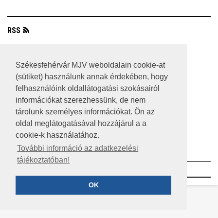
RSS
A HONLAP 2017.03.31-I ÁLLAPOTA
Székesfehérvár MJV weboldalain cookie-at
JOGI NYILATKOZAT
(sütiket) használunk annak érdekében, hogy
felhasználóink oldallátogatási szokásairól
IMPRESSZUM
információkat szerezhessünk, de nem
MÉDIAAJÁNLAT
tárolunk személyes információkat. Ön az
oldal meglátogatásával hozzájárul a a
KÖZÉRDEKŰ ADATOK
cookie-k használatához.
ADATVÉDELEM
További információ az adatkezelési
tájékoztatóban!
©2023 SZÉKESFEHÉRVÁR MEGYEI JOGÚ VÁROS
OK