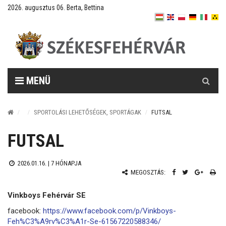
2026. augusztus 06. Berta, Bettina
Keresés
MENÜ
SPORTOLÁSI LEHETŐSÉGEK, SPORTÁGAK
FUTSAL
FUTSAL
2026.01.16. |
7 HÓNAPJA
MEGOSZTÁS:
Vinkboys Fehérvár SE
facebook:
https://www.facebook.com/p/Vinkboys-
Feh%C3%A9rv%C3%A1r-Se-61567220588346/