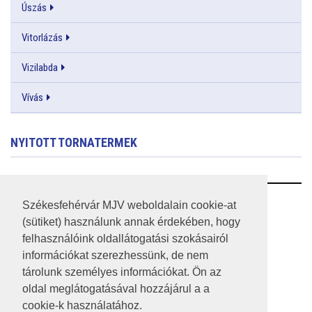
Úszás
Vitorlázás
Vizilabda
Vívás
NYITOTT TORNATERMEK
RSS
Székesfehérvár MJV weboldalain cookie-at
(sütiket) használunk annak érdekében, hogy
A HONLAP 2017.03.31-I ÁLLAPOTA
felhasználóink oldallátogatási szokásairól
információkat szerezhessünk, de nem
JOGI NYILATKOZAT
tárolunk személyes információkat. Ön az
IMPRESSZUM
oldal meglátogatásával hozzájárul a a
cookie-k használatához.