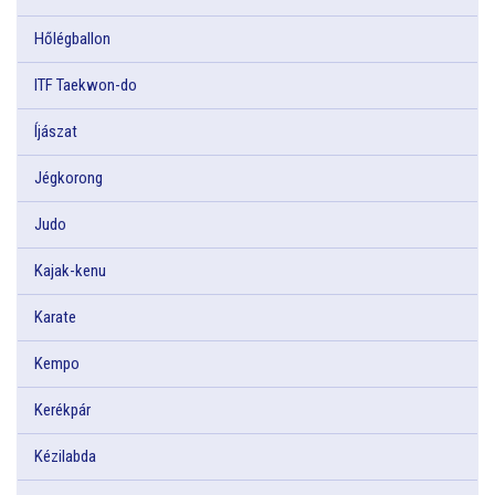
Hőlégballon
ITF Taekwon-do
Íjászat
Jégkorong
Judo
Kajak-kenu
Karate
Kempo
Kerékpár
Kézilabda