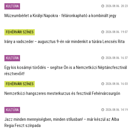
KULTÚRA
2026.08.06. 20:23
Múzeumbérlet a Királyi Napokra - féláronkapható a kombinált jegy
FEHÉRVÁRI SZÍNES
2026.08.06. 19:07
Irány a vadszeder – augusztus 9-én vár mindenkit a túrára Lencsés Rita
KULTÚRA
2026.08.06. 16:37
Egy kis kosárnyi törődés – segítse Ön is a Nemzetközi Néptáncfesztivál
résztvevőit!
FEHÉRVÁRI SZÍNES
2026.08.06. 16:03
Nemzetközi hangszeres mesterkurzus és fesztivál Fehérvárcsurgón
KULTÚRA
2026.08.06. 14:19
Jazz minden mennyiségben, minden stílusban! – már készül az Alba
Regia Feszt színpada