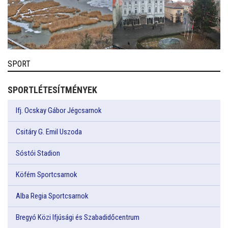
SPORT
SPORTLÉTESÍTMÉNYEK
Ifj. Ocskay Gábor Jégcsarnok
Csitáry G. Emil Uszoda
Sóstói Stadion
Köfém Sportcsarnok
Alba Regia Sportcsarnok
Bregyó Közi Ifjúsági és Szabadidőcentrum