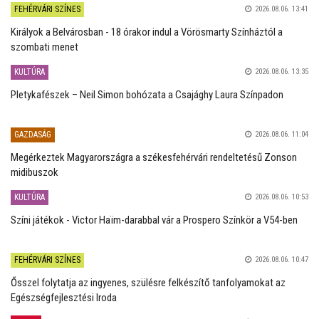
FEHÉRVÁRI SZÍNES
2026.08.06. 13:41
Királyok a Belvárosban - 18 órakor indul a Vörösmarty Színháztól a
szombati menet
KULTÚRA
2026.08.06. 13:35
Pletykafészek – Neil Simon bohózata a Csajághy Laura Színpadon
GAZDASÁG
2026.08.06. 11:04
Megérkeztek Magyarországra a székesfehérvári rendeltetésű Zonson
midibuszok
KULTÚRA
2026.08.06. 10:53
Színi játékok - Victor Haïm-darabbal vár a Prospero Színkör a V54-ben
FEHÉRVÁRI SZÍNES
2026.08.06. 10:47
Ősszel folytatja az ingyenes, szülésre felkészítő tanfolyamokat az
Egészségfejlesztési Iroda