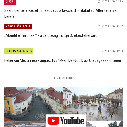
SPORT
2026.08.06. 10:45
Szerb center érkezett, másodedző távozott – alakul az Alba Fehérvár
kerete
VÁROSTÖRTÉNET
2026.08.06. 09:52
„Mondd el fiaidnak!” - a zsidóság múltja Székesfehérváron
FEHÉRVÁRI SZÍNES
2026.08.06. 07:03
Fehérvári Mézünnep - augusztus 14-én kezdődik az Országzászló téren
TOVÁBBI HÍREK