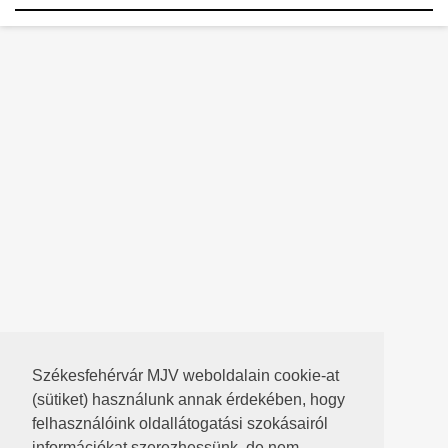
Székesfehérvár MJV weboldalain cookie-at
(sütiket) használunk annak érdekében, hogy
felhasználóink oldallátogatási szokásairól
információkat szerezhessünk, de nem