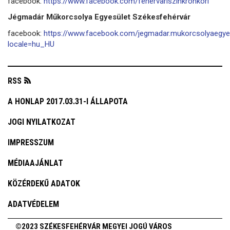
facebook:
https://www.facebook.com/fehervariszinkronkori
Jégmadár Műkorcsolya Egyesület Székesfehérvár
facebook:
https://www.facebook.com/jegmadar.mukorcsolyaegye
locale=hu_HU
RSS
A HONLAP 2017.03.31-I ÁLLAPOTA
JOGI NYILATKOZAT
IMPRESSZUM
MÉDIAAJÁNLAT
KÖZÉRDEKŰ ADATOK
ADATVÉDELEM
©2023 SZÉKESFEHÉRVÁR MEGYEI JOGÚ VÁROS