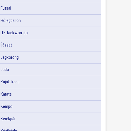
Futsal
Hőlégballon
ITF Taekwon-do
Íjászat
Jégkorong
Judo
Kajak-kenu
Karate
Kempo
Kerékpár