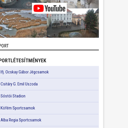
PORT
PORTLÉTESÍTMÉNYEK
Ifj. Ocskay Gábor Jégcsarnok
Csitáry G. Emil Uszoda
Sóstói Stadion
Köfém Sportcsarnok
Alba Regia Sportcsarnok