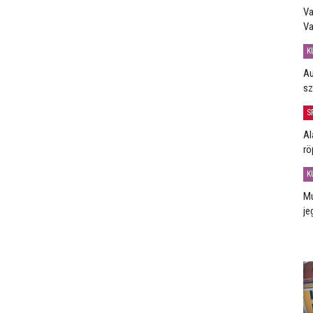
Va
Va
K
Au
sz
S
Al
rö
K
Mú
je