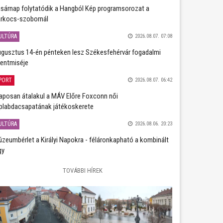
sárnap folytatódik a Hangból Kép programsorozat a
rkocs-szobornál
ULTÚRA
2026.08.07. 07:08
gusztus 14-én pénteken lesz Székesfehérvár fogadalmi
entmiséje
PORT
2026.08.07. 06:42
aposan átalakul a MÁV Előre Foxconn női
plabdacsapatának játékoskerete
ULTÚRA
2026.08.06. 20:23
zeumbérlet a Királyi Napokra - féláronkapható a kombinált
gy
TOVÁBBI HÍREK