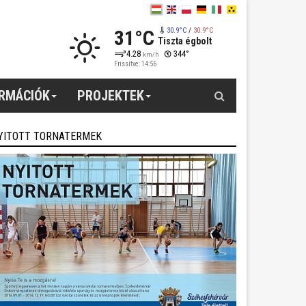
31°C
30.9°C
/
30.9°C
Tiszta égbolt
4.28
344°
km/h
Frissítve: 14:56
Keresés
ORMÁCIÓK
PROJEKTEK
YITOTT TORNATERMEK