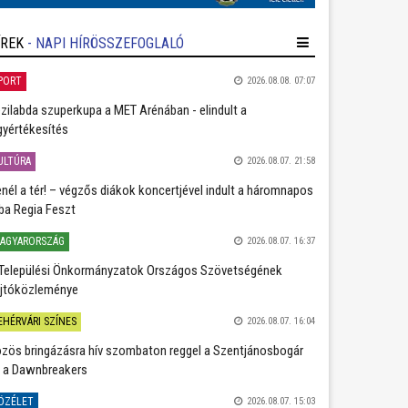
ÍREK
- NAPI HÍRÖSSZEFOGLALÓ
PORT
2026.08.08. 07:07
zilabda szuperkupa a MET Arénában - elindult a
gyértékesítés
ULTÚRA
2026.08.07. 21:58
nél a tér! – végzős diákok koncertjével indult a háromnapos
ba Regia Feszt
AGYARORSZÁG
2026.08.07. 16:37
Települési Önkormányzatok Országos Szövetségének
jtóközleménye
EHÉRVÁRI SZÍNES
2026.08.07. 16:04
zös bringázásra hív szombaton reggel a Szentjánosbogár
 a Dawnbreakers
ÖZÉLET
2026.08.07. 15:03