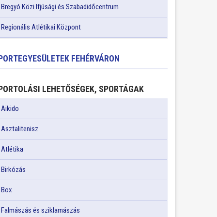
Bregyó Közi Ifjúsági és Szabadidőcentrum
Regionális Atlétikai Központ
PORTEGYESÜLETEK FEHÉRVÁRON
PORTOLÁSI LEHETŐSÉGEK, SPORTÁGAK
Aikido
Asztalitenisz
Atlétika
Birkózás
Box
Falmászás és sziklamászás