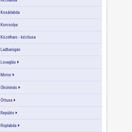
Kézilabda
Kosárlabda
Korcsolya
Közelharc - kézitusa
Ladbarúgás
Lovaglás
Motor
Ökölvívás
Öttusa
Repülés
Röplabda