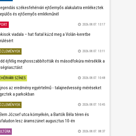
legendás székesfehérvári ejtőernyős alakulatra emlékeztek
repülős és ejtőernyős emlékműnél
PORT
2026.08.07. 13:17
kisok viadala – hat fiatal küzd meg a Volán-keretbe
rülésért
ÖZLEMÉNYEK
2026.08.07. 13:11
dd éjfélig meghosszabbították és másodfokúra mérséklik a
ségriasztást
EHÉRVÁRI SZÍNES
2026.08.07. 10:48
jnos az eredmény egyértelmű - talajnedvesség-méréseket
geztek a parkokban
ÖZLEMÉNYEK
2026.08.07. 10:45
Bem József utca környékén, a Bartók Béla téren és
sfaludon lesz áramszünet augusztus 10-én
ULTÚRA
2026.08.07. 08:37