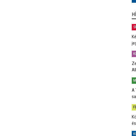
H
S
Ké
je
K
Ze
Al
M
A 
sa
F
Kö
és
K