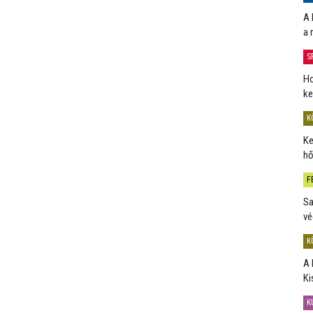
A 
a 
S
Ho
ke
K
Ke
hő
F
Sa
vé
K
A 
Ki
K