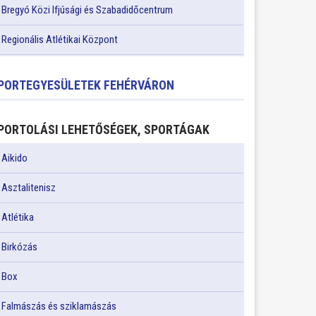
Bregyó Közi Ifjúsági és Szabadidőcentrum
Regionális Atlétikai Központ
PORTEGYESÜLETEK FEHÉRVÁRON
PORTOLÁSI LEHETŐSÉGEK, SPORTÁGAK
Aikido
Asztalitenisz
Atlétika
Birkózás
Box
Falmászás és sziklamászás