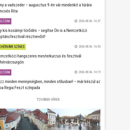
ány a vadszeder – augusztus 9-én vár mindenkit a túrára
ncsés Rita
ULTÚRA
2026.08.06. 16:37
y kis kosárnyi törődés – segítse Ön is a Nemzetközi
ptáncfesztivál résztvevőit!
EHÉRVÁRI SZÍNES
2026.08.06. 16:03
mzetközi hangszeres mesterkurzus és fesztivál
hérvárcsurgón
ULTÚRA
2026.08.06. 14:19
zz minden mennyiségben, minden stílusban! – már készül az
ba Regia Feszt színpada
TOVÁBBI HÍREK