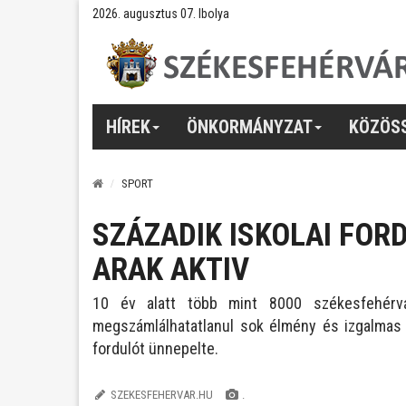
2026. augusztus 07. Ibolya
HÍREK
ÖNKORMÁNYZAT
KÖZÖS
SPORT
SZÁZADIK ISKOLAI FOR
ARAK AKTIV
10 év alatt több mint 8000 székesfehérvár
megszámlálhatatlanul sok élmény és izgalmas 
fordulót ünnepelte.
SZEKESFEHERVAR.HU
.