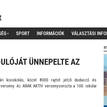
SÉG
SPORT
INFORMÁCIÓK
VÁLASZTÁSI INF
N
DULÓJÁT ÜNNEPELTE AZ
i kisiskolás, közel 8000 rajtot jelző dudaszó és
verseny. Az ARAK AKTIV versenysorozta a 100. iskolai