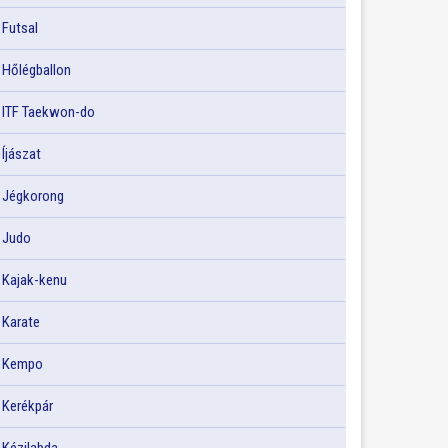
Futsal
Hőlégballon
ITF Taekwon-do
Íjászat
Jégkorong
Judo
Kajak-kenu
Karate
Kempo
Kerékpár