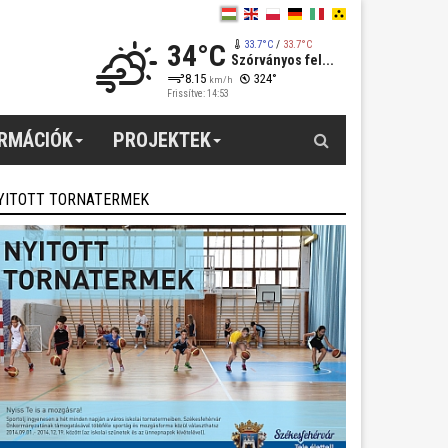
34°C
33.7°C
/
33.7°C
Szórványos fel...
8.15
324°
km/h
Frissítve: 14:53
Keresés
ORMÁCIÓK
PROJEKTEK
YITOTT TORNATERMEK