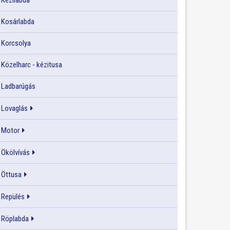
Kézilabda
Kosárlabda
Korcsolya
Közelharc - kézitusa
Ladbarúgás
Lovaglás
Motor
Ökölvívás
Öttusa
Repülés
Röplabda