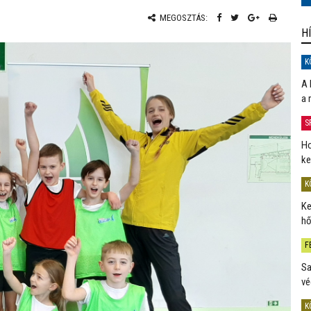
MEGOSZTÁS:
H
K
A 
a 
S
Ho
ke
K
Ke
hő
F
Sa
vé
K