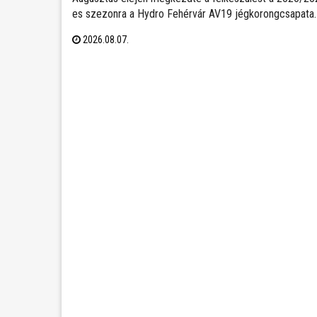
es szezonra a Hydro Fehérvár AV19 jégkorongcsapata.
edzéseken részt vesz a FEHA19 hat fiatalja is, akik köz
2026.08.07.
legjobb teljesítményt nyújtó játékos csatlakozhat a Vol
ICEHL-keretéhez.