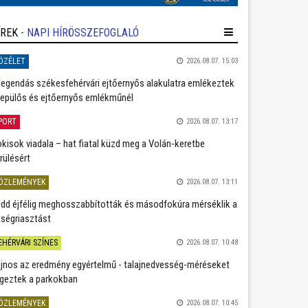
ÍREK
- NAPI HÍRÖSSZEFOGLALÓ
ÖZÉLET
2026.08.07. 15:03
legendás székesfehérvári ejtőernyős alakulatra emlékeztek
repülős és ejtőernyős emlékműnél
PORT
2026.08.07. 13:17
kisok viadala – hat fiatal küzd meg a Volán-keretbe
rülésért
ÖZLEMÉNYEK
2026.08.07. 13:11
dd éjfélig meghosszabbították és másodfokúra mérséklik a
ségriasztást
EHÉRVÁRI SZÍNES
2026.08.07. 10:48
jnos az eredmény egyértelmű - talajnedvesség-méréseket
geztek a parkokban
ÖZLEMÉNYEK
2026.08.07. 10:45