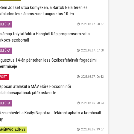
Bem József utca környékén, a Bartók Béla téren és
sfaludon lesz áramszünet augusztus 10-én
ULTÚRA
2026.08.07. 08:37
sárnap folytatódik a Hangból Kép programsorozat a
rkocs-szobornál
ULTÚRA
2026.08.07. 07:08
gusztus 14-én pénteken lesz Székesfehérvár fogadalmi
entmiséje
PORT
2026.08.07. 06:42
aposan átalakul a MÁV Előre Foxconn női
plabdacsapatának játékoskerete
ULTÚRA
2026.08.06. 20:23
zeumbérlet a Királyi Napokra - féláronkapható a kombinált
gy
EHÉRVÁRI SZÍNES
2026.08.06. 19:07