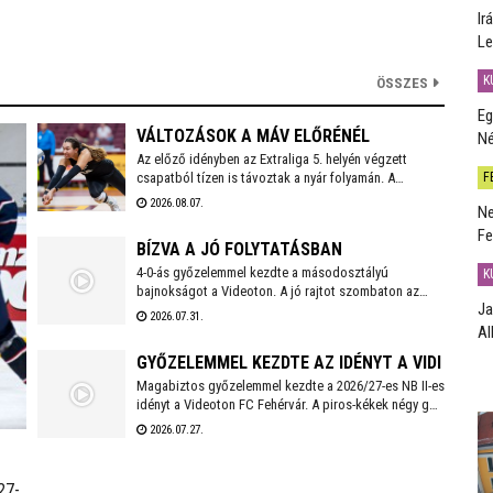
Ir
Le
K
ÖSSZES
Eg
VÁLTOZÁSOK A MÁV ELŐRÉNÉL
Né
Az előző idényben az Extraliga 5. helyén végzett
F
csapatból tízen is távoztak a nyár folyamán. A
holtszezonban reményteljes magyar és külföldi
2026.08.07.
Ne
fiatalokkal, valamint bolgár válogatott tehetséggel is
Fe
erősödött az együttes, melynek szakmai munkájáért a
BÍZVA A JÓ FOLYTATÁSBAN
2026/2027-es évadban is Kaszap Tamás felel.
4-0-ás győzelemmel kezdte a másodosztályú
K
bajnokságot a Videoton. A jó rajtot szombaton az
Ja
első idegenbeli mérkőzés követi, a tavaly még NB I-es
2026.07.31.
Kazincbarcika otthonában.
Al
GYŐZELEMMEL KEZDTE AZ IDÉNYT A VIDI
Magabiztos győzelemmel kezdte a 2026/27-es NB II-es
idényt a Videoton FC Fehérvár. A piros-kékek négy gólt
szerezve, kapott találat nélkül múlták felül a tavalyi
2026.07.27.
szezon negyedik helyezettjét.
27-