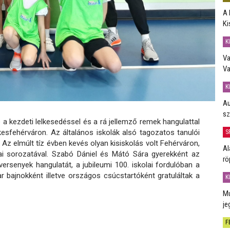
A 
Ki
K
Va
Va
K
Au
sz
 a kezdeti lelkesedéssel és a rá jellemző remek hangulattal
esfehérváron. Az általános iskolák alsó tagozatos tanulói
S
Az elmúlt tíz évben kevés olyan kisiskolás volt Fehérváron,
Al
kai sorozatával. Szabó Dániel és Mátó Sára gyerekként az
rö
ersenyek hangulatát, a jubileumi 100. iskolai fordulóban a
 bajnokként illetve országos csúcstartóként gratuláltak a
K
Mú
je
F