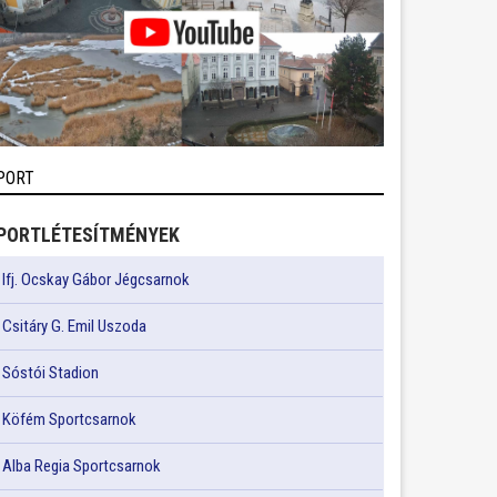
PORT
PORTLÉTESÍTMÉNYEK
Ifj. Ocskay Gábor Jégcsarnok
Csitáry G. Emil Uszoda
Sóstói Stadion
Köfém Sportcsarnok
Alba Regia Sportcsarnok