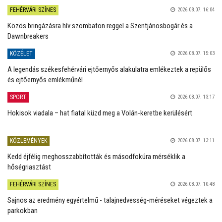
FEHÉRVÁRI SZÍNES
2026.08.07. 16:04
Közös bringázásra hív szombaton reggel a Szentjánosbogár és a
Dawnbreakers
KÖZÉLET
2026.08.07. 15:03
A legendás székesfehérvári ejtőernyős alakulatra emlékeztek a repülős
és ejtőernyős emlékműnél
SPORT
2026.08.07. 13:17
Hokisok viadala – hat fiatal küzd meg a Volán-keretbe kerülésért
KÖZLEMÉNYEK
2026.08.07. 13:11
Kedd éjfélig meghosszabbították és másodfokúra mérséklik a
hőségriasztást
FEHÉRVÁRI SZÍNES
2026.08.07. 10:48
Sajnos az eredmény egyértelmű - talajnedvesség-méréseket végeztek a
parkokban