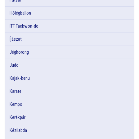
Hőlégballon
ITF Taekwon-do
Íjászat
Jégkorong
Judo
Kajak-kenu
Karate
Kempo
Kerékpár
Kézilabda