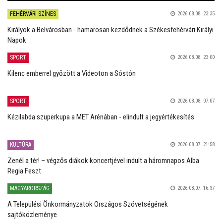
FEHÉRVÁRI SZÍNES
2026.08.08. 23:35
Királyok a Belvárosban - hamarosan kezdődnek a Székesfehérvári Királyi
Napok
SPORT
2026.08.08. 23:00
Kilenc emberrel győzött a Videoton a Sóstón
SPORT
2026.08.08. 07:07
Kézilabda szuperkupa a MET Arénában - elindult a jegyértékesítés
KULTÚRA
2026.08.07. 21:58
Zenél a tér! – végzős diákok koncertjével indult a háromnapos Alba
Regia Feszt
MAGYARORSZÁG
2026.08.07. 16:37
A Települési Önkormányzatok Országos Szövetségének
sajtóközleménye