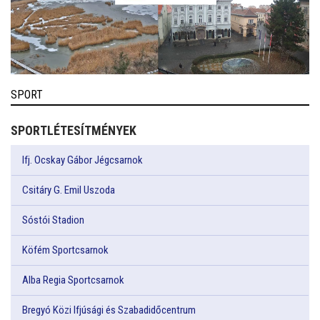
SPORT
SPORTLÉTESÍTMÉNYEK
Ifj. Ocskay Gábor Jégcsarnok
Csitáry G. Emil Uszoda
Sóstói Stadion
Köfém Sportcsarnok
Alba Regia Sportcsarnok
Bregyó Közi Ifjúsági és Szabadidőcentrum