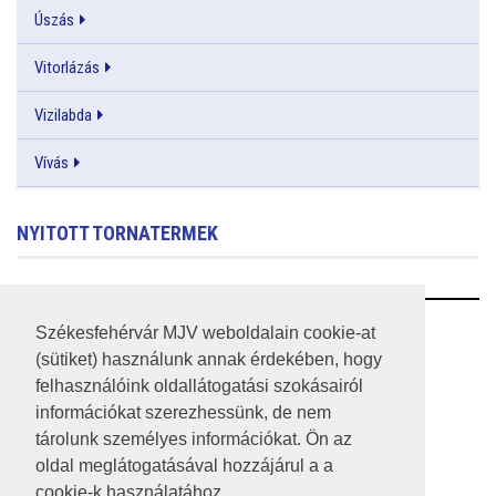
Úszás
Vitorlázás
Vizilabda
Vívás
NYITOTT TORNATERMEK
RSS
Székesfehérvár MJV weboldalain cookie-at
(sütiket) használunk annak érdekében, hogy
A HONLAP 2017.03.31-I ÁLLAPOTA
felhasználóink oldallátogatási szokásairól
információkat szerezhessünk, de nem
JOGI NYILATKOZAT
tárolunk személyes információkat. Ön az
IMPRESSZUM
oldal meglátogatásával hozzájárul a a
cookie-k használatához.