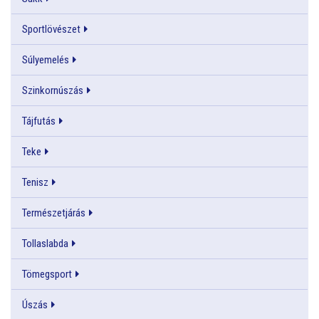
Sportlövészet
Súlyemelés
Szinkornúszás
Tájfutás
Teke
Tenisz
Természetjárás
Tollaslabda
Tömegsport
Úszás