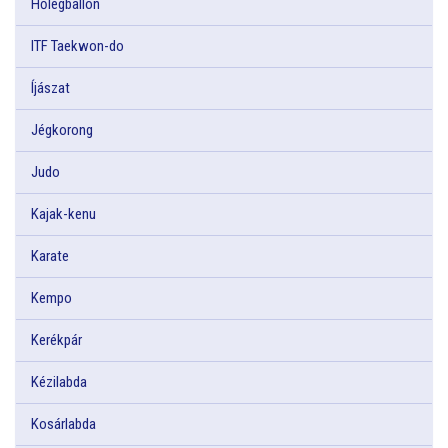
Hőlégballon
ITF Taekwon-do
Íjászat
Jégkorong
Judo
Kajak-kenu
Karate
Kempo
Kerékpár
Kézilabda
Kosárlabda