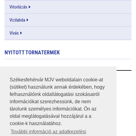
Vitorlázás
Vizilabda
Vívás
NYITOTT TORNATERMEK
RSS
Székesfehérvár MJV weboldalain cookie-at
(sütiket) használunk annak érdekében, hogy
A HONLAP 2017.03.31-I ÁLLAPOTA
felhasználóink oldallátogatási szokásairól
információkat szerezhessünk, de nem
JOGI NYILATKOZAT
tárolunk személyes információkat. Ön az
IMPRESSZUM
oldal meglátogatásával hozzájárul a a
cookie-k használatához.
MÉDIAAJÁNLAT
További információ az adatkezelési