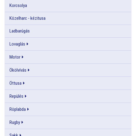
Korcsolya
Közelharc - kézitusa
Ladbarúgás
Lovaglás
Motor
Ökölvívás
Öttusa
Repülés
Röplabda
Rugby
Sakk