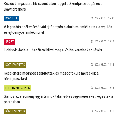
Közös bringázásra hív szombaton reggel a Szentjánosbogár és a
Dawnbreakers
KÖZÉLET
2026.08.07. 15:03
A legendás székesfehérvári ejtőernyős alakulatra emlékeztek a repülős
és ejtőernyős emlékműnél
SPORT
2026.08.07. 13:17
Hokisok viadala – hat fiatal küzd meg a Volán-keretbe kerülésért
KÖZLEMÉNYEK
2026.08.07. 13:11
Kedd éjfélig meghosszabbították és másodfokúra mérséklik a
hőségriasztást
FEHÉRVÁRI SZÍNES
2026.08.07. 10:48
Sajnos az eredmény egyértelmű - talajnedvesség-méréseket végeztek a
parkokban
KÖZLEMÉNYEK
2026.08.07. 10:45