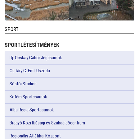
SPORT
SPORTLÉTESÍTMÉNYEK
Ifj. Ocskay Gábor Jégcsarnok
Csitáry G. Emil Uszoda
Sóstói Stadion
Köfém Sportcsarnok
Alba Regia Sportcsarnok
Bregyó Közi Ifjúsági és Szabadidőcentrum
Regionális Atlétikai Központ