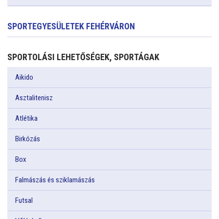
SPORTEGYESÜLETEK FEHÉRVÁRON
SPORTOLÁSI LEHETŐSÉGEK, SPORTÁGAK
Aikido
Asztalitenisz
Atlétika
Birkózás
Box
Falmászás és sziklamászás
Futsal