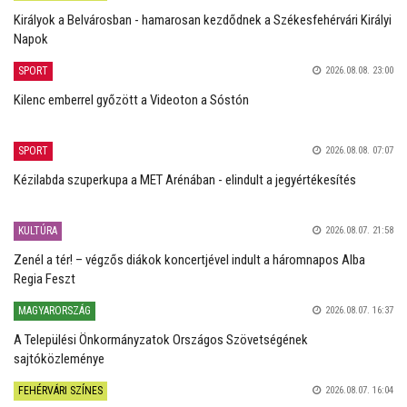
Királyok a Belvárosban - hamarosan kezdődnek a Székesfehérvári Királyi
Napok
SPORT
2026.08.08. 23:00
Kilenc emberrel győzött a Videoton a Sóstón
SPORT
2026.08.08. 07:07
Kézilabda szuperkupa a MET Arénában - elindult a jegyértékesítés
KULTÚRA
2026.08.07. 21:58
Zenél a tér! – végzős diákok koncertjével indult a háromnapos Alba
Regia Feszt
MAGYARORSZÁG
2026.08.07. 16:37
A Települési Önkormányzatok Országos Szövetségének
sajtóközleménye
FEHÉRVÁRI SZÍNES
2026.08.07. 16:04