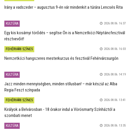
Irány a vadszeder – augusztus 9-én vár mindenkit a túrára Lencsés Rita
KULTÚRA
2026.08.06. 16:37
Egy kis kosárnyi törődés – segítse Ön is a Nemzetközi Néptáncfesztivál
résztvevőit!
FEHÉRVÁRI SZÍNES
2026.08.06. 16:03
Nemzetközi hangszeres mesterkurzus és fesztivál Fehérvárcsurgón
KULTÚRA
2026.08.06. 14:19
Jazz minden mennyiségben, minden stílusban! – már készül az Alba
Regia Feszt színpada
FEHÉRVÁRI SZÍNES
2026.08.06. 13:41
Királyok a Belvárosban - 18 órakor indul a Vörösmarty Színháztól a
szombati menet
KULTÚRA
2026.08.06. 13:35