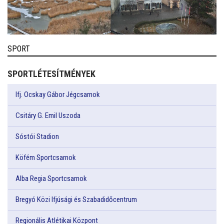
SPORT
SPORTLÉTESÍTMÉNYEK
Ifj. Ocskay Gábor Jégcsarnok
Csitáry G. Emil Uszoda
Sóstói Stadion
Köfém Sportcsarnok
Alba Regia Sportcsarnok
Bregyó Közi Ifjúsági és Szabadidőcentrum
Regionális Atlétikai Központ