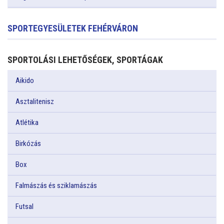
SPORTEGYESÜLETEK FEHÉRVÁRON
SPORTOLÁSI LEHETŐSÉGEK, SPORTÁGAK
Aikido
Asztalitenisz
Atlétika
Birkózás
Box
Falmászás és sziklamászás
Futsal