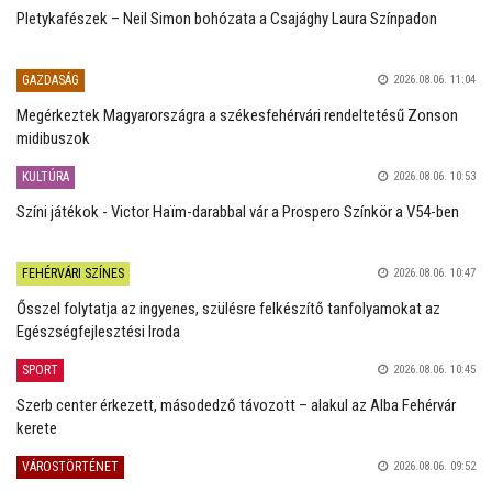
Pletykafészek – Neil Simon bohózata a Csajághy Laura Színpadon
GAZDASÁG
2026.08.06. 11:04
Megérkeztek Magyarországra a székesfehérvári rendeltetésű Zonson
midibuszok
KULTÚRA
2026.08.06. 10:53
Színi játékok - Victor Haïm-darabbal vár a Prospero Színkör a V54-ben
FEHÉRVÁRI SZÍNES
2026.08.06. 10:47
Ősszel folytatja az ingyenes, szülésre felkészítő tanfolyamokat az
Egészségfejlesztési Iroda
SPORT
2026.08.06. 10:45
Szerb center érkezett, másodedző távozott – alakul az Alba Fehérvár
kerete
VÁROSTÖRTÉNET
2026.08.06. 09:52