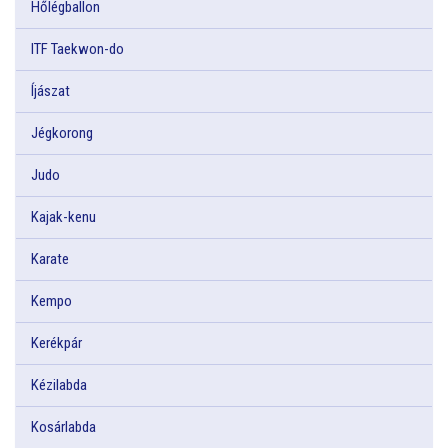
Hőlégballon
ITF Taekwon-do
Íjászat
Jégkorong
Judo
Kajak-kenu
Karate
Kempo
Kerékpár
Kézilabda
Kosárlabda