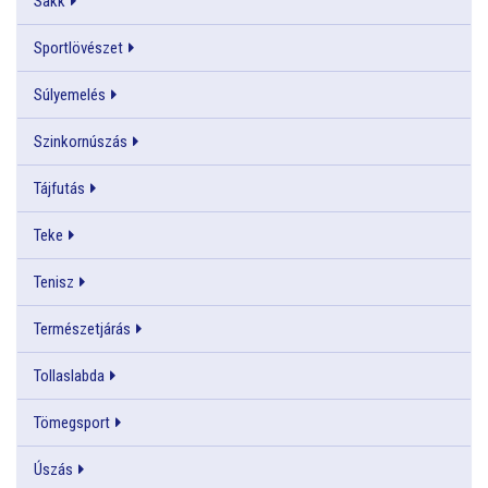
Sakk
Sportlövészet
Súlyemelés
Szinkornúszás
Tájfutás
Teke
Tenisz
Természetjárás
Tollaslabda
Tömegsport
Úszás