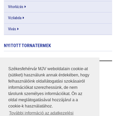
Vitorlázás
Vizilabda
Vívás
NYITOTT TORNATERMEK
RSS
Székesfehérvár MJV weboldalain cookie-at
(sütiket) használunk annak érdekében, hogy
A HONLAP 2017.03.31-I ÁLLAPOTA
felhasználóink oldallátogatási szokásairól
információkat szerezhessünk, de nem
JOGI NYILATKOZAT
tárolunk személyes információkat. Ön az
IMPRESSZUM
oldal meglátogatásával hozzájárul a a
cookie-k használatához.
MÉDIAAJÁNLAT
További információ az adatkezelési