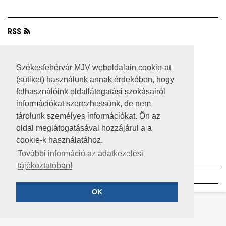
RSS
A HONLAP 2017.03.31-I ÁLLAPOTA
Székesfehérvár MJV weboldalain cookie-at
JOGI NYILATKOZAT
(sütiket) használunk annak érdekében, hogy
felhasználóink oldallátogatási szokásairól
IMPRESSZUM
információkat szerezhessünk, de nem
MÉDIAAJÁNLAT
tárolunk személyes információkat. Ön az
oldal meglátogatásával hozzájárul a a
KÖZÉRDEKŰ ADATOK
cookie-k használatához.
ADATVÉDELEM
További információ az adatkezelési
tájékoztatóban!
©2023 SZÉKESFEHÉRVÁR MEGYEI JOGÚ VÁROS
OK