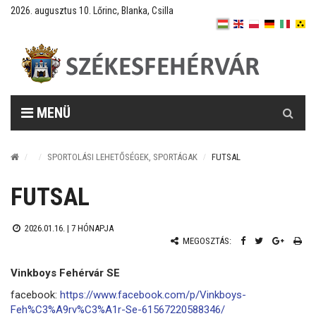
2026. augusztus 10. Lőrinc, Blanka, Csilla
Keresés
MENÜ
SPORTOLÁSI LEHETŐSÉGEK, SPORTÁGAK
FUTSAL
FUTSAL
2026.01.16. |
7 HÓNAPJA
MEGOSZTÁS:
Vinkboys Fehérvár SE
facebook:
https://www.facebook.com/p/Vinkboys-
Feh%C3%A9rv%C3%A1r-Se-61567220588346/