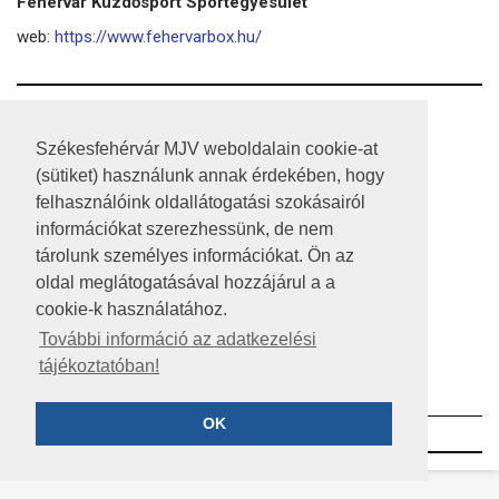
Fehérvár Küzdősport Sportegyesület
web:
https://www.fehervarbox.hu/
RSS
Székesfehérvár MJV weboldalain cookie-at
A HONLAP 2017.03.31-I ÁLLAPOTA
(sütiket) használunk annak érdekében, hogy
felhasználóink oldallátogatási szokásairól
JOGI NYILATKOZAT
információkat szerezhessünk, de nem
IMPRESSZUM
tárolunk személyes információkat. Ön az
oldal meglátogatásával hozzájárul a a
MÉDIAAJÁNLAT
cookie-k használatához.
KÖZÉRDEKŰ ADATOK
További információ az adatkezelési
tájékoztatóban!
ADATVÉDELEM
OK
©2023 SZÉKESFEHÉRVÁR MEGYEI JOGÚ VÁROS