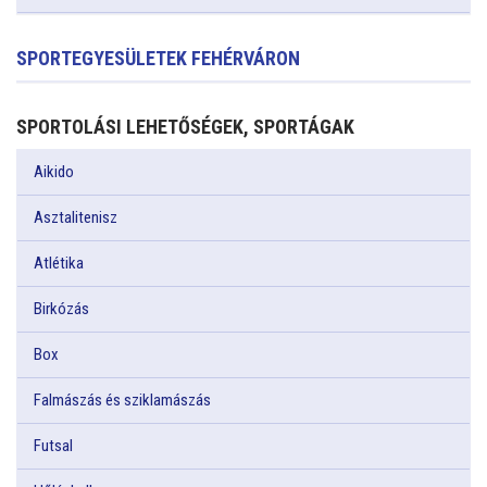
SPORTEGYESÜLETEK FEHÉRVÁRON
SPORTOLÁSI LEHETŐSÉGEK, SPORTÁGAK
Aikido
Asztalitenisz
Atlétika
Birkózás
Box
Falmászás és sziklamászás
Futsal