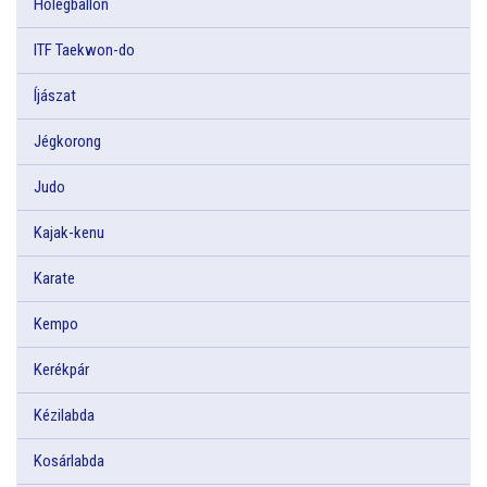
Hőlégballon
ITF Taekwon-do
Íjászat
Jégkorong
Judo
Kajak-kenu
Karate
Kempo
Kerékpár
Kézilabda
Kosárlabda