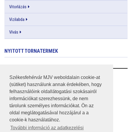
Vitorlázás
Vizilabda
Vívás
NYITOTT TORNATERMEK
RSS
Székesfehérvár MJV weboldalain cookie-at
(sütiket) használunk annak érdekében, hogy
A HONLAP 2017.03.31-I ÁLLAPOTA
felhasználóink oldallátogatási szokásairól
információkat szerezhessünk, de nem
JOGI NYILATKOZAT
tárolunk személyes információkat. Ön az
IMPRESSZUM
oldal meglátogatásával hozzájárul a a
cookie-k használatához.
MÉDIAAJÁNLAT
További információ az adatkezelési