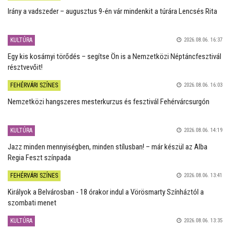
Irány a vadszeder – augusztus 9-én vár mindenkit a túrára Lencsés Rita
KULTÚRA
2026.08.06. 16:37
Egy kis kosárnyi törődés – segítse Ön is a Nemzetközi Néptáncfesztivál
résztvevőit!
FEHÉRVÁRI SZÍNES
2026.08.06. 16:03
Nemzetközi hangszeres mesterkurzus és fesztivál Fehérvárcsurgón
KULTÚRA
2026.08.06. 14:19
Jazz minden mennyiségben, minden stílusban! – már készül az Alba
Regia Feszt színpada
FEHÉRVÁRI SZÍNES
2026.08.06. 13:41
Királyok a Belvárosban - 18 órakor indul a Vörösmarty Színháztól a
szombati menet
KULTÚRA
2026.08.06. 13:35