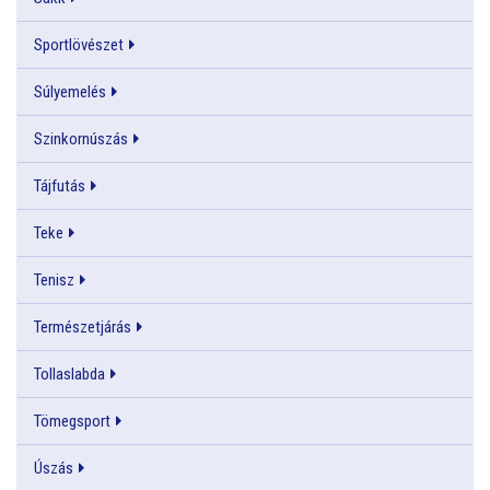
Sportlövészet
Súlyemelés
Szinkornúszás
Tájfutás
Teke
Tenisz
Természetjárás
Tollaslabda
Tömegsport
Úszás