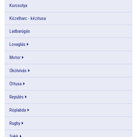
Korcsolya
Közelharc - kézitusa
Ladbarúgás
Lovaglás
Motor
Ökölvívás
Öttusa
Repülés
Röplabda
Rugby
Sakk