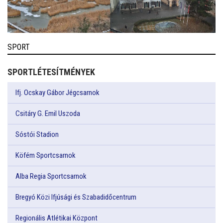
SPORT
SPORTLÉTESÍTMÉNYEK
Ifj. Ocskay Gábor Jégcsarnok
Csitáry G. Emil Uszoda
Sóstói Stadion
Köfém Sportcsarnok
Alba Regia Sportcsarnok
Bregyó Közi Ifjúsági és Szabadidőcentrum
Regionális Atlétikai Központ