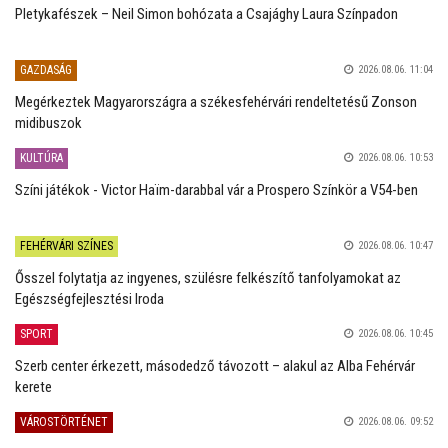
Pletykafészek – Neil Simon bohózata a Csajághy Laura Színpadon
GAZDASÁG
2026.08.06. 11:04
Megérkeztek Magyarországra a székesfehérvári rendeltetésű Zonson
midibuszok
KULTÚRA
2026.08.06. 10:53
Színi játékok - Victor Haïm-darabbal vár a Prospero Színkör a V54-ben
FEHÉRVÁRI SZÍNES
2026.08.06. 10:47
Ősszel folytatja az ingyenes, szülésre felkészítő tanfolyamokat az
Egészségfejlesztési Iroda
SPORT
2026.08.06. 10:45
Szerb center érkezett, másodedző távozott – alakul az Alba Fehérvár
kerete
VÁROSTÖRTÉNET
2026.08.06. 09:52