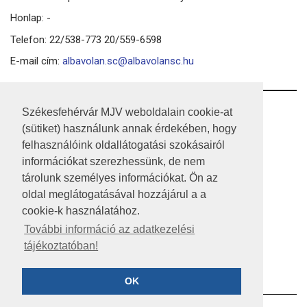
Honlap: -
Telefon: 22/538-773 20/559-6598
E-mail cím:
albavolan.sc@albavolansc.hu
RSS
Székesfehérvár MJV weboldalain cookie-at
(sütiket) használunk annak érdekében, hogy
A HONLAP 2017.03.31-I ÁLLAPOTA
felhasználóink oldallátogatási szokásairól
információkat szerezhessünk, de nem
JOGI NYILATKOZAT
tárolunk személyes információkat. Ön az
IMPRESSZUM
oldal meglátogatásával hozzájárul a a
cookie-k használatához.
MÉDIAAJÁNLAT
További információ az adatkezelési
tájékoztatóban!
KÖZÉRDEKŰ ADATOK
ADATVÉDELEM
OK
©2023 SZÉKESFEHÉRVÁR MEGYEI JOGÚ VÁROS