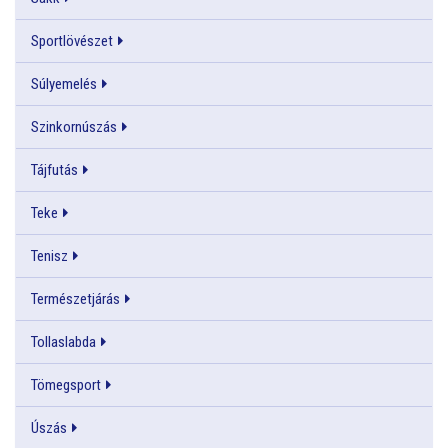
Sportlövészet
Súlyemelés
Szinkornúszás
Tájfutás
Teke
Tenisz
Természetjárás
Tollaslabda
Tömegsport
Úszás