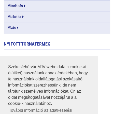
Vitorlázás
Vizilabda
Vívás
NYITOTT TORNATERMEK
RSS
Székesfehérvár MJV weboldalain cookie-at
(sütiket) használunk annak érdekében, hogy
A HONLAP 2017.03.31-I ÁLLAPOTA
felhasználóink oldallátogatási szokásairól
információkat szerezhessünk, de nem
JOGI NYILATKOZAT
tárolunk személyes információkat. Ön az
IMPRESSZUM
oldal meglátogatásával hozzájárul a a
cookie-k használatához.
MÉDIAAJÁNLAT
További információ az adatkezelési