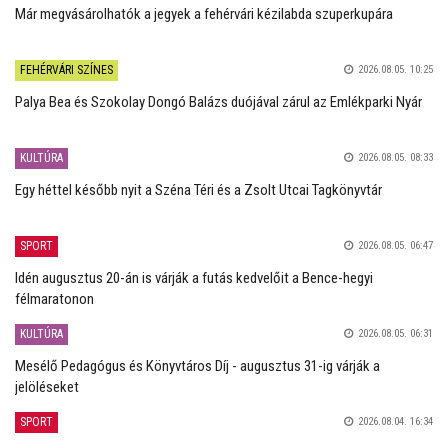
Már megvásárolhatók a jegyek a fehérvári kézilabda szuperkupára
FEHÉRVÁRI SZÍNES
2026.08.05. 10:25
Palya Bea és Szokolay Dongó Balázs duójával zárul az Emlékparki Nyár
KULTÚRA
2026.08.05. 08:33
Egy héttel később nyit a Széna Téri és a Zsolt Utcai Tagkönyvtár
SPORT
2026.08.05. 06:47
Idén augusztus 20-án is várják a futás kedvelőit a Bence-hegyi
félmaratonon
KULTÚRA
2026.08.05. 06:31
Mesélő Pedagógus és Könyvtáros Díj - augusztus 31-ig várják a
jelöléseket
SPORT
2026.08.04. 16:34