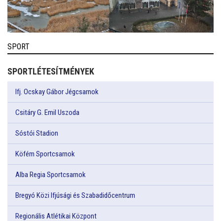
SPORT
SPORTLÉTESÍTMÉNYEK
Ifj. Ocskay Gábor Jégcsarnok
Csitáry G. Emil Uszoda
Sóstói Stadion
Köfém Sportcsarnok
Alba Regia Sportcsarnok
Bregyó Közi Ifjúsági és Szabadidőcentrum
Regionális Atlétikai Központ