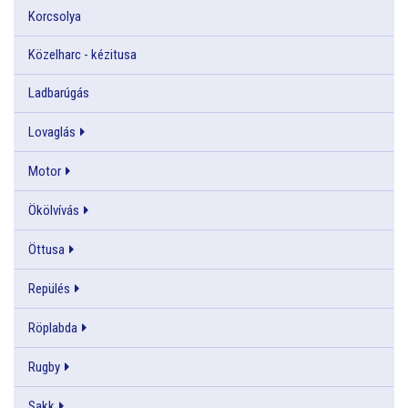
Korcsolya
Közelharc - kézitusa
Ladbarúgás
Lovaglás
Motor
Ökölvívás
Öttusa
Repülés
Röplabda
Rugby
Sakk