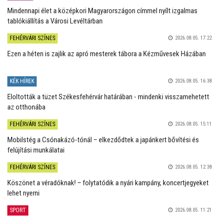
Mindennapi élet a középkori Magyarországon címmel nyílt izgalmas
tablókiállítás a Városi Levéltárban
FEHÉRVÁRI SZÍNES
2026.08.05. 17:22
Ezen a héten is zajlik az apró mesterek tábora a Kézművesek Házában
KÉK HÍREK
2026.08.05. 16:38
Eloltották a tüzet Székesfehérvár határában - mindenki visszamehetett
az otthonába
FEHÉRVÁRI SZÍNES
2026.08.05. 15:11
Mobilstég a Csónakázó-tónál – elkezdődtek a japánkert bővítési és
felújítási munkálatai
FEHÉRVÁRI SZÍNES
2026.08.05. 12:38
Köszönet a véradóknak! – folytatódik a nyári kampány, koncertjegyeket
lehet nyerni
SPORT
2026.08.05. 11:21