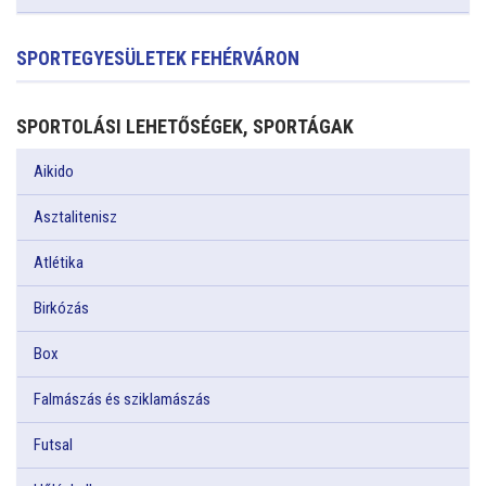
SPORTEGYESÜLETEK FEHÉRVÁRON
SPORTOLÁSI LEHETŐSÉGEK, SPORTÁGAK
Aikido
Asztalitenisz
Atlétika
Birkózás
Box
Falmászás és sziklamászás
Futsal