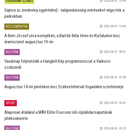
FEHÉRVÁRI SZÍNES
2026.08.07. 10:48
Sajnos az eredmény egyértelmű - talajnedvesség-méréseket végeztek a
parkokban
KÖZLEMÉNYEK
2026.08.07. 10:45
A Bem József utca környékén, a Bartók Béla téren és Kisfaludon lesz
áramszünet augusztus 10-én
KULTÚRA
2026.08.07. 08:37
Vasárnap folytatódik a Hangból Kép programsorozat a Varkocs-
szobornál
KULTÚRA
2026.08.07. 07:08
Augusztus 14-én pénteken lesz Székesfehérvár fogadalmi szentmiséje
SPORT
2026.08.07. 06:42
Alaposan átalakul a MÁV Előre Foxconn női röplabdacsapatának
játékoskerete
KULTÚRA
2026.08.06. 20:23