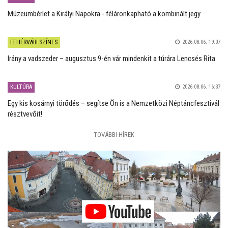
Múzeumbérlet a Királyi Napokra - féláronkapható a kombinált jegy
FEHÉRVÁRI SZÍNES
2026.08.06. 19:07
Irány a vadszeder – augusztus 9-én vár mindenkit a túrára Lencsés Rita
KULTÚRA
2026.08.06. 16:37
Egy kis kosárnyi törődés – segítse Ön is a Nemzetközi Néptáncfesztivál
résztvevőit!
TOVÁBBI HÍREK