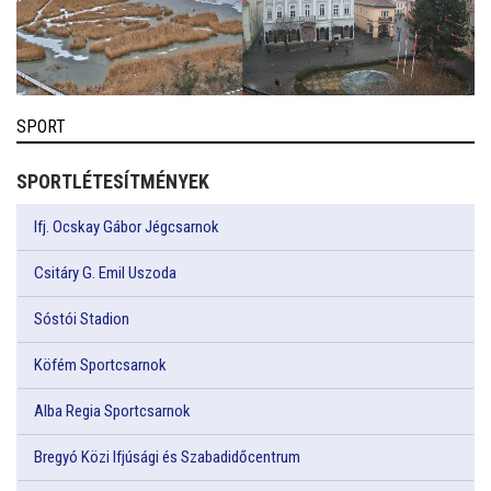
SPORT
SPORTLÉTESÍTMÉNYEK
Ifj. Ocskay Gábor Jégcsarnok
Csitáry G. Emil Uszoda
Sóstói Stadion
Köfém Sportcsarnok
Alba Regia Sportcsarnok
Bregyó Közi Ifjúsági és Szabadidőcentrum