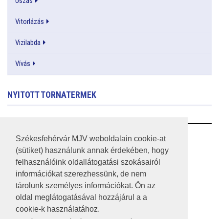
Úszás
Vitorlázás
Vizilabda
Vívás
NYITOTT TORNATERMEK
RSS
Székesfehérvár MJV weboldalain cookie-at
(sütiket) használunk annak érdekében, hogy
A HONLAP 2017.03.31-I ÁLLAPOTA
felhasználóink oldallátogatási szokásairól
információkat szerezhessünk, de nem
JOGI NYILATKOZAT
tárolunk személyes információkat. Ön az
IMPRESSZUM
oldal meglátogatásával hozzájárul a a
cookie-k használatához.
MÉDIAAJÁNLAT