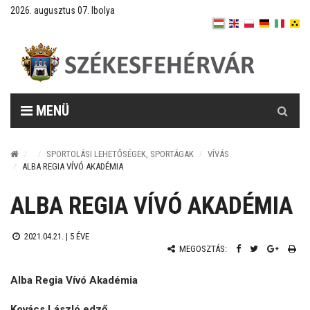
2026. augusztus 07. Ibolya
Keresés
MENÜ
SPORTOLÁSI LEHETŐSÉGEK, SPORTÁGAK
VÍVÁS
ALBA REGIA VÍVÓ AKADÉMIA
ALBA REGIA VÍVÓ AKADÉMIA
2021.04.21. |
5 ÉVE
MEGOSZTÁS:
Alba Regia Vívó Akadémia
Kovács László edző