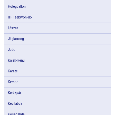
Hőlégballon
ITF Taekwon-do
Íjászat
Jégkorong
Judo
Kajak-kenu
Karate
Kempo
Kerékpár
Kézilabda
Kosárlabda