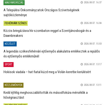
MAGYARORSZÁG
2026.08.07. 16:37
A Települési Önkormányzatok Országos Szövetségének
sajtóközleménye
FEHÉRVÁRI SZÍNES
2026.08.07. 16:04
Közös bringázásra hív szombaton reggel a Szentjánosbogár és a
Dawnbreakers
KÖZÉLET
2026.08.07. 15:03
A legendás székesfehérvári ejtőernyős alakulatra emlékeztek a repülős
és ejtőernyős emlékműnél
SPORT
2026.08.07. 13:17
Hokisok viadala – hat fiatal küzd meg a Volán-keretbe kerülésért
KÖZLEMÉNYEK
2026.08.07. 13:11
Kedd éjfélig meghosszabbították és másodfokúra mérséklik a
hőségriasztást