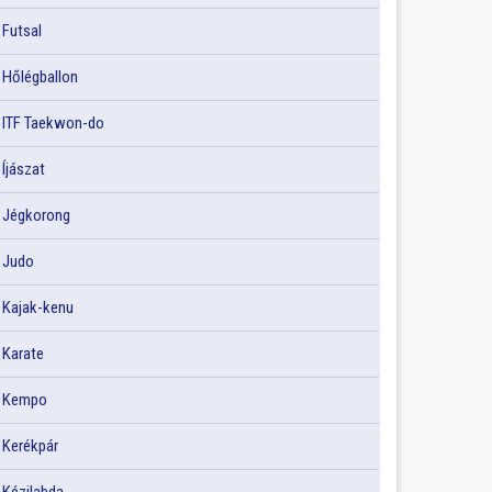
Futsal
Hőlégballon
ITF Taekwon-do
Íjászat
Jégkorong
Judo
Kajak-kenu
Karate
Kempo
Kerékpár