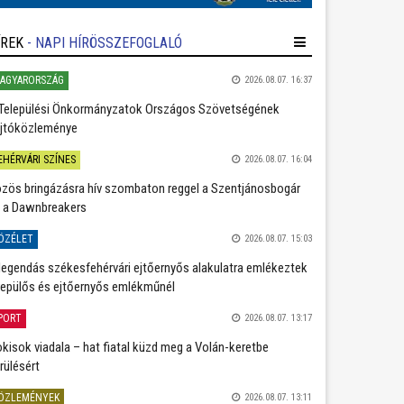
ÍREK
- NAPI HÍRÖSSZEFOGLALÓ
AGYARORSZÁG
2026.08.07. 16:37
Települési Önkormányzatok Országos Szövetségének
jtóközleménye
EHÉRVÁRI SZÍNES
2026.08.07. 16:04
zös bringázásra hív szombaton reggel a Szentjánosbogár
 a Dawnbreakers
ÖZÉLET
2026.08.07. 15:03
legendás székesfehérvári ejtőernyős alakulatra emlékeztek
repülős és ejtőernyős emlékműnél
PORT
2026.08.07. 13:17
kisok viadala – hat fiatal küzd meg a Volán-keretbe
rülésért
ÖZLEMÉNYEK
2026.08.07. 13:11