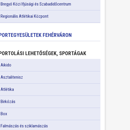
Bregyó Közi Ifjúsági és Szabadidőcentrum
Regionális Atlétikai Központ
PORTEGYESÜLETEK FEHÉRVÁRON
PORTOLÁSI LEHETŐSÉGEK, SPORTÁGAK
Aikido
Asztalitenisz
Atlétika
Birkózás
Box
Falmászás és sziklamászás