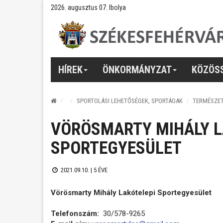
2026. augusztus 07. Ibolya
HÍREK
ÖNKORMÁNYZAT
KÖZÖS
SPORTOLÁSI LEHETŐSÉGEK, SPORTÁGAK
TERMÉSZE
VÖRÖSMARTY MIHÁLY L
SPORTEGYESÜLET
2021.09.10. |
5 ÉVE
Vörösmarty Mihály Lakótelepi Sportegyesület
Telefonszám:
30/578-9265