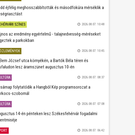
dd éjfélig meghosszabbították és másodfokúra mérséklik a
ségriasztást
EHÉRVÁRI SZÍNES
2026.08.07. 10:48
jnos az eredmény egyértelmű - talajnedvesség-méréseket
geztek a parkokban
ÖZLEMÉNYEK
2026.08.07. 10:45
Bem József utca környékén, a Bartók Béla téren és
sfaludon lesz áramszünet augusztus 10-én
ULTÚRA
2026.08.07. 08:37
sárnap folytatódik a Hangból Kép programsorozat a
rkocs-szobornál
ULTÚRA
2026.08.07. 07:08
gusztus 14-én pénteken lesz Székesfehérvár fogadalmi
entmiséje
PORT
2026.08.07. 06:42