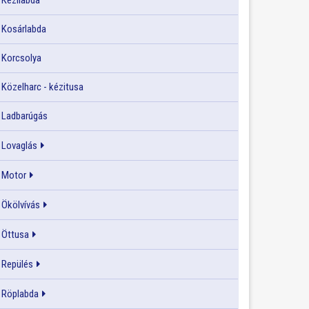
Kézilabda
Kosárlabda
Korcsolya
Közelharc - kézitusa
Ladbarúgás
Lovaglás
Motor
Ökölvívás
Öttusa
Repülés
Röplabda