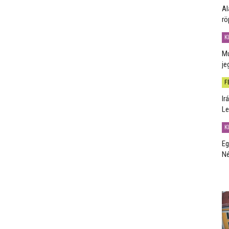
Al
rö
K
Mú
je
F
Ir
Le
K
Eg
Né