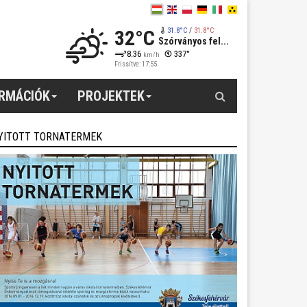
32°C
31.8°C
/
31.8°C
Szórványos fel...
8.36
337°
km/h
Frissítve: 17:55
Keresés
ORMÁCIÓK
PROJEKTEK
YITOTT TORNATERMEK