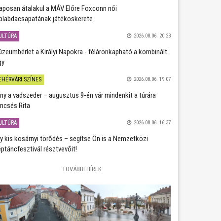
aposan átalakul a MÁV Előre Foxconn női
plabdacsapatának játékoskerete
ULTÚRA
2026.08.06. 20:23
zeumbérlet a Királyi Napokra - féláronkapható a kombinált
gy
EHÉRVÁRI SZÍNES
2026.08.06. 19:07
ány a vadszeder – augusztus 9-én vár mindenkit a túrára
ncsés Rita
ULTÚRA
2026.08.06. 16:37
y kis kosárnyi törődés – segítse Ön is a Nemzetközi
ptáncfesztivál résztvevőit!
TOVÁBBI HÍREK