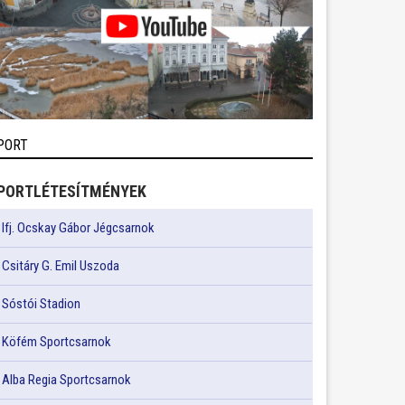
PORT
PORTLÉTESÍTMÉNYEK
Ifj. Ocskay Gábor Jégcsarnok
Csitáry G. Emil Uszoda
Sóstói Stadion
Köfém Sportcsarnok
Alba Regia Sportcsarnok