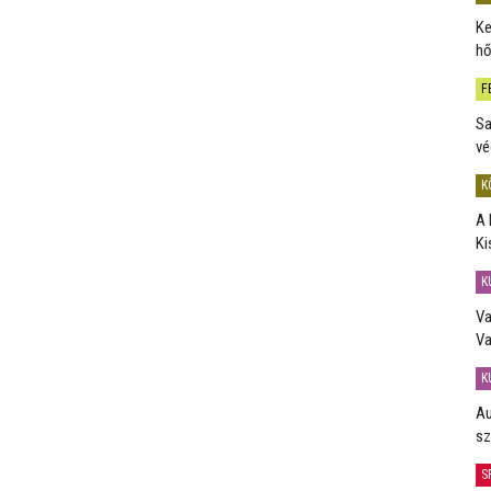
Ke
hő
F
Sa
vé
K
A 
Ki
K
Va
Va
K
Au
sz
S