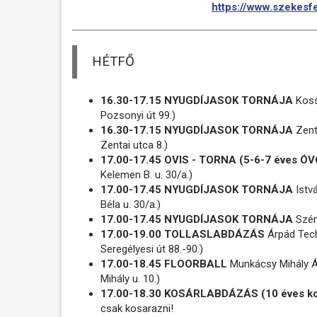
https://www.szekesfe
HÉTFŐ
16.30-17.15 NYUGDÍJASOK TORNÁJA
Kossu
Pozsonyi út 99.)
16.30-17.15 NYUGDÍJASOK TORNÁJA
Zenta
Zentai utca 8.)
17.00-17.45 OVIS - TORNA (5-6-7 éves 
Kelemen B. u. 30/a.)
17.00-17.45 NYUGDÍJASOK TORNÁJA
Istvá
Béla u. 30/a.)
17.00-17.45 NYUGDÍJASOK TORNÁJA
Széna
17.00-19.00 TOLLASLABDÁZÁS
Árpád Techn
Seregélyesi út 88.-90.)
17.00-18.45 FLOORBALL
Munkácsy Mihály Á
Mihály u. 10.)
17.00-18.30 KOSÁRLABDÁZÁS (10 éves ko
csak kosarazni!