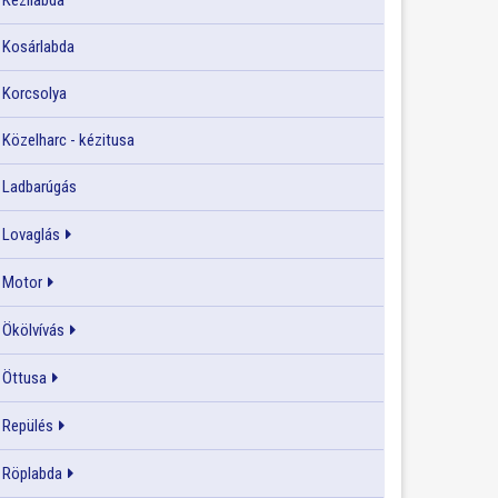
Kézilabda
Kosárlabda
Korcsolya
Közelharc - kézitusa
Ladbarúgás
Lovaglás
Motor
Ökölvívás
Öttusa
Repülés
Röplabda