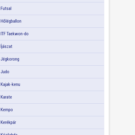
Futsal
Hőlégballon
ITF Taekwon-do
Íjászat
Jégkorong
Judo
Kajak-kenu
Karate
Kempo
Kerékpár