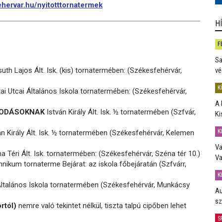
hervar.hu/nyitotttornatermek
H
F
Sa
th Lajos Ált. Isk. (kis) tornatermében: (Székesfehérvár,
vé
K
i Utcai Általános Iskola tornatermében: (Székesfehérvár,
A 
ÓVODÁSOKNAK
István Király Ált. Isk. ½ tornatermében (Szfvár,
Ki
K
n Király Ált. Isk. ½ tornatermében (Székesfehérvár, Kelemen
Va
 Téri Ált. Isk. tornatermében: (Székesfehérvár, Széna tér 10.)
Va
ikum tornaterme Bejárat: az iskola főbejáratán (Szfvárr,
K
ltalános Iskola tornatermében (Székesfehérvár, Munkácsy
Au
sz
rtól)
nemre való tekintet nélkül, tiszta talpú cipőben lehet
S