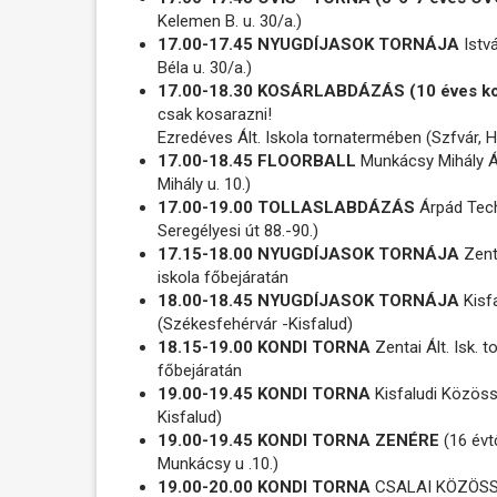
Kelemen B. u. 30/a.)
17.00-17.45 NYUGDÍJASOK TORNÁJA
Istvá
Béla u. 30/a.)
17.00-18.30 KOSÁRLABDÁZÁS (10 éves ko
csak kosarazni!
Ezredéves Ált. Iskola tornatermében (Szfvár, Ha
17.00-18.45 FLOORBALL
Munkácsy Mihály Á
Mihály u. 10.)
17.00-19.00 TOLLASLABDÁZÁS
Árpád Tech
Seregélyesi út 88.-90.)
17.15-18.00 NYUGDÍJASOK TORNÁJA
Zenta
iskola főbejáratán
18.00-18.45 NYUGDÍJASOK TORNÁJA
Kisf
(Székesfehérvár -Kisfalud)
18.15-19.00 KONDI TORNA
Zentai Ált. Isk. t
főbejáratán
19.00-19.45 KONDI TORNA
Kisfaludi Közöss
Kisfalud)
19.00-19.45 KONDI TORNA ZENÉRE
(16 évt
Munkácsy u .10.)
19.00-20.00 KONDI TORNA
CSALAI KÖZÖSSÉG