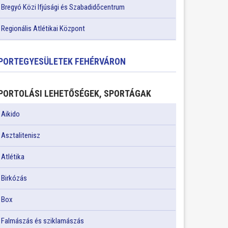
Bregyó Közi Ifjúsági és Szabadidőcentrum
Regionális Atlétikai Központ
PORTEGYESÜLETEK FEHÉRVÁRON
PORTOLÁSI LEHETŐSÉGEK, SPORTÁGAK
Aikido
Asztalitenisz
Atlétika
Birkózás
Box
Falmászás és sziklamászás