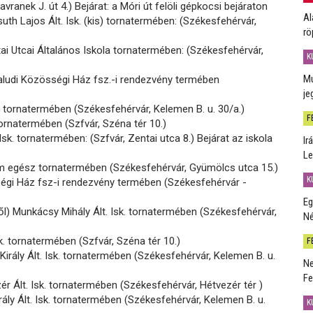
vranek J. út 4.) Bejárat: a Móri út felöli gépkocsi bejáraton
Al
th Lajos Ált. Isk. (kis) tornatermében: (Székesfehérvár,
rö
i Utcai Általános Iskola tornatermében: (Székesfehérvár,
K
Mú
aludi Közösségi Ház fsz.-i rendezvény termében
je
sk. tornatermében (Székesfehérvár, Kelemen B. u. 30/a.)
F
 tornatermében (Szfvár, Széna tér 10.)
Isk. tornatermében: (Szfvár, Zentai utca 8.) Bejárat az iskola
Ir
Le
m egész tornatermében (Székesfehérvár, Gyümölcs utca 15.)
K
égi Ház fsz-i rendezvény termében (Székesfehérvár -
Eg
ől) Munkácsy Mihály Ált. Isk. tornatermében (Székesfehérvár,
Né
sk. tornatermében (Szfvár, Széna tér 10.)
F
 Király Ált. Isk. tornatermében (Székesfehérvár, Kelemen B. u.
Ne
Fe
ér Ált. Isk. tornatermében (Székesfehérvár, Hétvezér tér )
rály Ált. Isk. tornatermében (Székesfehérvár, Kelemen B. u.
K