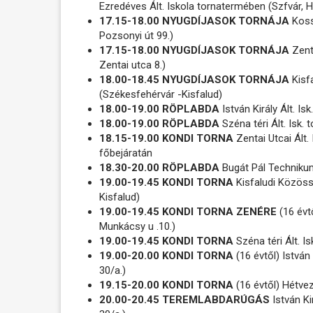
Ezredéves Ált. Iskola tornatermében (Szfvár, Ha
17.15-18.00 NYUGDÍJASOK TORNÁJA
Kossu
Pozsonyi út 99.)
17.15-18.00 NYUGDÍJASOK TORNÁJA
Zenta
Zentai utca 8.)
18.00-18.45 NYUGDÍJASOK TORNÁJA
Kisf
(Székesfehérvár -Kisfalud)
18.00-19.00 RÖPLABDA
István Király Ált. I
18.00-19.00 RÖPLABDA
Széna téri Ált. Isk.
18.15-19.00 KONDI TORNA
Zentai Utcai Ált. 
főbejáratán
18.30-20.00 RÖPLABDA
Bugát Pál Techniku
19.00-19.45 KONDI TORNA
Kisfaludi Közöss
Kisfalud)
19.00-19.45 KONDI TORNA ZENÉRE
(16 évt
Munkácsy u .10.)
19.00-19.45 KONDI TORNA
Széna téri Ált. I
19.00-20.00 KONDI TORNA
(16 évtől) István
30/a.)
19.15-20.00 KONDI TORNA
(16 évtől) Hétvez
20.00-20.45 TEREMLABDARÚGÁS
István Ki