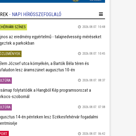
ÍREK
- NAPI HÍRÖSSZEFOGLALÓ
EHÉRVÁRI SZÍNES
2026.08.07. 10:48
jnos az eredmény egyértelmű - talajnedvesség-méréseket
geztek a parkokban
ÖZLEMÉNYEK
2026.08.07. 10:45
Bem József utca környékén, a Bartók Béla téren és
sfaludon lesz áramszünet augusztus 10-én
ULTÚRA
2026.08.07. 08:37
sárnap folytatódik a Hangból Kép programsorozat a
rkocs-szobornál
ULTÚRA
2026.08.07. 07:08
gusztus 14-én pénteken lesz Székesfehérvár fogadalmi
entmiséje
PORT
2026.08.07. 06:42