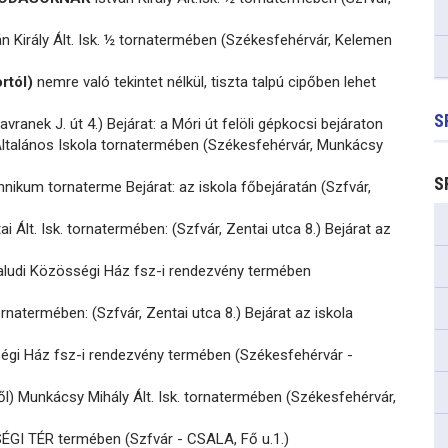
n Király Ált. Isk. ½ tornatermében (Székesfehérvár, Kelemen
rtól)
nemre való tekintet nélkül, tiszta talpú cipőben lehet
S
vranek J. út 4.) Bejárat: a Móri út felöli gépkocsi bejáraton
ltalános Iskola tornatermében (Székesfehérvár, Munkácsy
S
nikum tornaterme Bejárat: az iskola főbejáratán (Szfvár,
i Ált. Isk. tornatermében: (Szfvár, Zentai utca 8.) Bejárat az
aludi Közösségi Ház fsz-i rendezvény termében
ornatermében: (Szfvár, Zentai utca 8.) Bejárat az iskola
égi Ház fsz-i rendezvény termében (Székesfehérvár -
ől) Munkácsy Mihály Ált. Isk. tornatermében (Székesfehérvár,
I TÉR termében (Szfvár - CSALA, Fő u.1.)