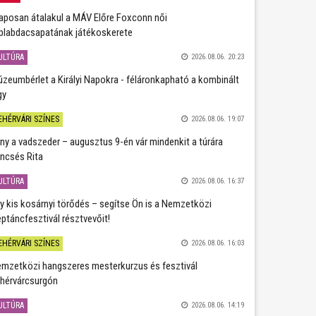
aposan átalakul a MÁV Előre Foxconn női
plabdacsapatának játékoskerete
ULTÚRA
2026.08.06. 20:23
zeumbérlet a Királyi Napokra - féláronkapható a kombinált
gy
EHÉRVÁRI SZÍNES
2026.08.06. 19:07
ány a vadszeder – augusztus 9-én vár mindenkit a túrára
ncsés Rita
ULTÚRA
2026.08.06. 16:37
y kis kosárnyi törődés – segítse Ön is a Nemzetközi
ptáncfesztivál résztvevőit!
EHÉRVÁRI SZÍNES
2026.08.06. 16:03
mzetközi hangszeres mesterkurzus és fesztivál
hérvárcsurgón
ULTÚRA
2026.08.06. 14:19