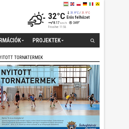
32°C
31.9°C
/
31.9°C
Erős felhőzet
8.17
349°
km/h
Frissítve: 11:56
Keresés
ORMÁCIÓK
PROJEKTEK
YITOTT TORNATERMEK