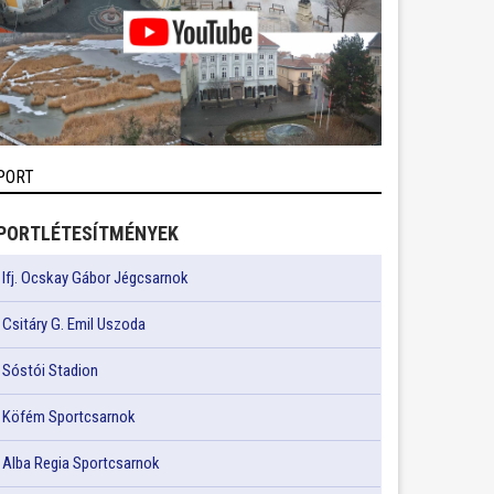
PORT
PORTLÉTESÍTMÉNYEK
Ifj. Ocskay Gábor Jégcsarnok
Csitáry G. Emil Uszoda
Sóstói Stadion
Köfém Sportcsarnok
Alba Regia Sportcsarnok