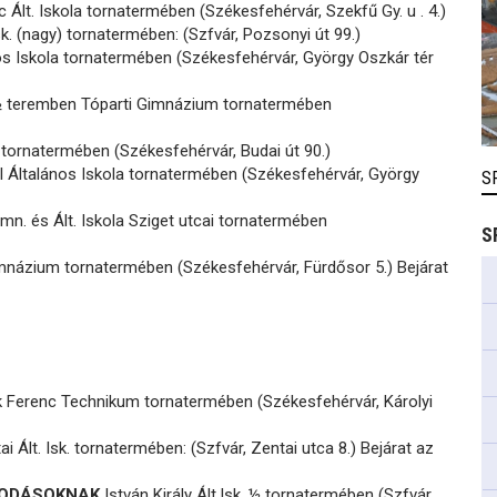
c Ált. Iskola tornatermében (Székesfehérvár, Szekfű Gy. u . 4.)
sk. (nagy) tornatermében: (Szfvár, Pozsonyi út 99.)
os Iskola tornatermében (Székesfehérvár, György Oszkár tér
½ teremben Tóparti Gimnázium tornatermében
 tornatermében (Székesfehérvár, Budai út 90.)
l Általános Iskola tornatermében (Székesfehérvár, György
S
imn. és Ált. Iskola Sziget utcai tornatermében
S
mnázium tornatermében (Székesfehérvár, Fürdősor 5.) Bejárat
 Ferenc Technikum tornatermében (Székesfehérvár, Károlyi
i Ált. Isk. tornatermében: (Szfvár, Zentai utca 8.) Bejárat az
ÓVODÁSOKNAK
István Király Ált.Isk. ½ tornatermében (Szfvár,