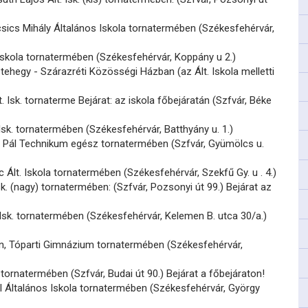
sics Mihály Általános Iskola tornatermében (Székesfehérvár,
 Iskola tornatermében (Székesfehérvár, Koppány u 2.)
ehegy - Szárazréti Közösségi Házban (az Ált. Iskola melletti
. Isk. tornaterme Bejárat: az iskola főbejáratán (Szfvár, Béke
Isk. tornatermében (Székesfehérvár, Batthyány u. 1.)
 Pál Technikum egész tornatermében (Szfvár, Gyümölcs u.
c Ált. Iskola tornatermében (Székesfehérvár, Szekfű Gy. u . 4.)
sk. (nagy) tornatermében: (Szfvár, Pozsonyi út 99.) Bejárat az
. Isk. tornatermében (Székesfehérvár, Kelemen B. utca 30/a.)
n, Tóparti Gimnázium tornatermében (Székesfehérvár,
 tornatermében (Szfvár, Budai út 90.) Bejárat a főbejáraton!
l Általános Iskola tornatermében (Székesfehérvár, György