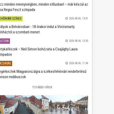
zz minden mennyiségben, minden stílusban! – már készül az
ba Regia Feszt színpada
EHÉRVÁRI SZÍNES
2026.08.06. 13:41
rályok a Belvárosban - 18 órakor indul a Vörösmarty
ínháztól a szombati menet
ULTÚRA
2026.08.06. 13:35
etykafészek – Neil Simon bohózata a Csajághy Laura
ínpadon
AZDASÁG
2026.08.06. 11:04
gérkeztek Magyarországra a székesfehérvári rendeltetésű
nson midibuszok
TOVÁBBI HÍREK