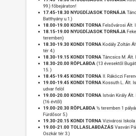
99.) főbejáraton!
17.45-18.30 NYUGDÍJASOK TORNÁJA
Tánc
Batthyány u.1.)
18.00-19.00 KONDI TORNA
Felsővárosi Ált.
18.15-19.00 NYUGDÍJASOK TORNÁJA
Feket
teremben)
18.30-19.30 KONDI TORNA
Kodály Zoltán Ált
tér 4.)
18.30-19.15 KONDI TORNA
Táncsics M. Ált. 
18.30-20.00 RÖPLABDA
(13 évesektől Bugát
15. )
18.45-19.45 KONDI TORNA
II. Rákóczi Feren
19.00-19.45 KONDI TORNA
Kossuth L. Ált. I
udvar felöl
19.00-20.00 KONDI TORNA
István Király Ált
(16 évtől)
19.00-20.30 RÖPLABDA
½ teremben 1 pályá
Fürdősor 5.)
19.30-20.15 KONDI TORNA
Vizivárosi Iskola
19.00-21.00 TOLLASLABDÁZÁS
Vasvári Pá
Oszkár tér 3.)