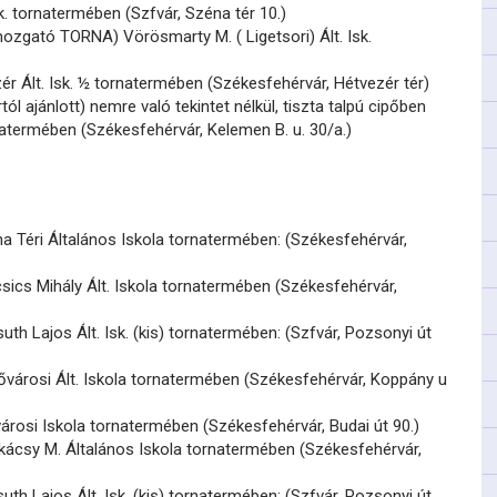
sk. tornatermében (Szfvár, Széna tér 10.)
ozgató TORNA) Vörösmarty M. ( Ligetsori) Ált. Isk.
ér Ált. Isk. ½ tornatermében (Székesfehérvár, Hétvezér tér)
ól ajánlott) nemre való tekintet nélkül, tiszta talpú cipőben
ornatermében (Székesfehérvár, Kelemen B. u. 30/a.)
 Téri Általános Iskola tornatermében: (Székesfehérvár,
ics Mihály Ált. Iskola tornatermében (Székesfehérvár,
th Lajos Ált. Isk. (kis) tornatermében: (Szfvár, Pozsonyi út
ővárosi Ált. Iskola tornatermében (Székesfehérvár, Koppány u
árosi Iskola tornatermében (Székesfehérvár, Budai út 90.)
ácsy M. Általános Iskola tornatermében (Székesfehérvár,
th Lajos Ált. Isk. (kis) tornatermében: (Szfvár, Pozsonyi út