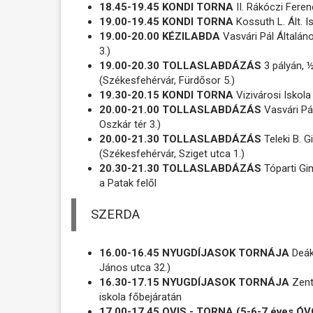
18.45-19.45 KONDI TORNA
II. Rákóczi Feren
19.00-19.45 KONDI TORNA
Kossuth L. Ált. I
19.00-20.00 KÉZILABDA
Vasvári Pál Általán
3.)
19.00-20.30 TOLLASLABDÁZÁS
3 pályán, 
(Székesfehérvár, Fürdősor 5.)
19.30-20.15 KONDI TORNA
Vizivárosi Iskola
20.00-21.00 TOLLASLABDÁZÁS
Vasvári Pá
Oszkár tér 3.)
20.00-21.30 TOLLASLABDÁZÁS
Teleki B. G
(Székesfehérvár, Sziget utca 1.)
20.30-21.30 TOLLASLABDÁZÁS
Tóparti Gi
a Patak felől
SZERDA
16.00-16.45 NYUGDÍJASOK TORNÁJA
Deák
János utca 32.)
16.30-17.15 NYUGDÍJASOK TORNÁJA
Zenta
iskola főbejáratán
17.00-17.45 OVIS - TORNA (5-6-7 éves 