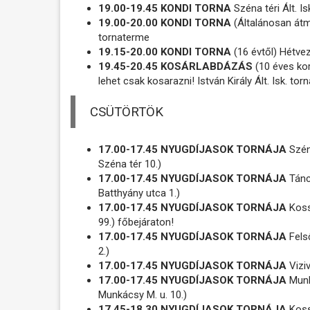
19.00-19.45 KONDI TORNA
Széna téri Ált. I
19.00-20.00 KONDI TORNA
(Általánosan átm
tornaterme
19.15-20.00 KONDI TORNA
(16 évtől) Hétvez
19.45-20.45 KOSÁRLABDÁZÁS
(10 éves kort
lehet csak kosarazni! István Király Ált. Isk. t
CSÜTÖRTÖK
17.00-17.45 NYUGDÍJASOK TORNÁJA
Széna
Széna tér 10.)
17.00-17.45 NYUGDÍJASOK TORNÁJA
Táncs
Batthyány utca 1.)
17.00-17.45 NYUGDÍJASOK TORNÁJA
Kossu
99.) főbejáraton!
17.00-17.45 NYUGDÍJASOK TORNÁJA
Fels
2.)
17.00-17.45 NYUGDÍJASOK TORNÁJA
Viziv
17.00-17.45 NYUGDÍJASOK TORNÁJA
Munk
Munkácsy M. u. 10.)
17.45-18.30 NYUGDÍJASOK TORNÁJA
Kossu