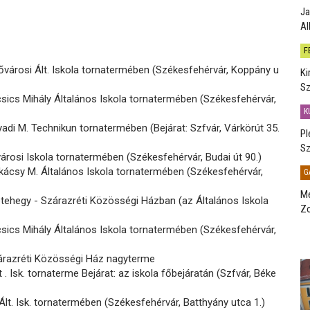
Ja
Al
F
ővárosi Ált. Iskola tornatermében (Székesfehérvár, Koppány u
Ki
Sz
sics Mihály Általános Iskola tornatermében (Székesfehérvár,
K
di M. Technikun tornatermében (Bejárat: Szfvár, Várkörút 35.
Pl
Sz
árosi Iskola tornatermében (Székesfehérvár, Budai út 90.)
ácsy M. Általános Iskola tornatermében (Székesfehérvár,
G
Me
tehegy - Szárazréti Közösségi Házban (az Általános Iskola
Zo
sics Mihály Általános Iskola tornatermében (Székesfehérvár,
árazréti Közösségi Ház nagyterme
 . Isk. tornaterme Bejárat: az iskola főbejáratán (Szfvár, Béke
lt. Isk. tornatermében (Székesfehérvár, Batthyány utca 1.)