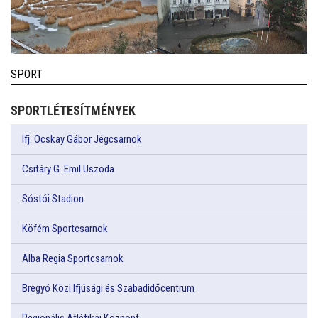
SPORT
SPORTLÉTESÍTMÉNYEK
Ifj. Ocskay Gábor Jégcsarnok
Csitáry G. Emil Uszoda
Sóstói Stadion
Köfém Sportcsarnok
Alba Regia Sportcsarnok
Bregyó Közi Ifjúsági és Szabadidőcentrum