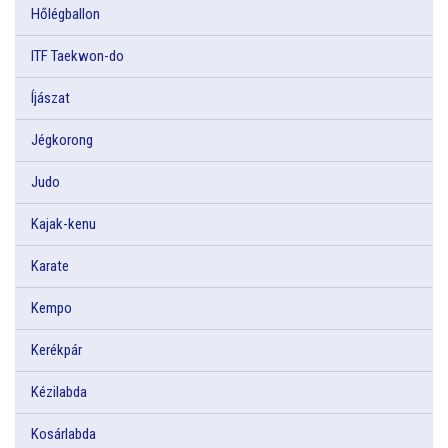
Hőlégballon
ITF Taekwon-do
Íjászat
Jégkorong
Judo
Kajak-kenu
Karate
Kempo
Kerékpár
Kézilabda
Kosárlabda