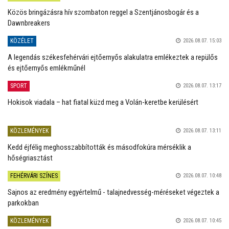
Közös bringázásra hív szombaton reggel a Szentjánosbogár és a
Dawnbreakers
KÖZÉLET
2026.08.07. 15:03
A legendás székesfehérvári ejtőernyős alakulatra emlékeztek a repülős
és ejtőernyős emlékműnél
SPORT
2026.08.07. 13:17
Hokisok viadala – hat fiatal küzd meg a Volán-keretbe kerülésért
KÖZLEMÉNYEK
2026.08.07. 13:11
Kedd éjfélig meghosszabbították és másodfokúra mérséklik a
hőségriasztást
FEHÉRVÁRI SZÍNES
2026.08.07. 10:48
Sajnos az eredmény egyértelmű - talajnedvesség-méréseket végeztek a
parkokban
KÖZLEMÉNYEK
2026.08.07. 10:45