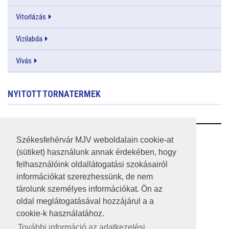
Vitorlázás
Vizilabda
Vívás
NYITOTT TORNATERMEK
RSS
Székesfehérvár MJV weboldalain cookie-at
(sütiket) használunk annak érdekében, hogy
A HONLAP 2017.03.31-I ÁLLAPOTA
felhasználóink oldallátogatási szokásairól
információkat szerezhessünk, de nem
JOGI NYILATKOZAT
tárolunk személyes információkat. Ön az
IMPRESSZUM
oldal meglátogatásával hozzájárul a a
cookie-k használatához.
MÉDIAAJÁNLAT
További információ az adatkezelési