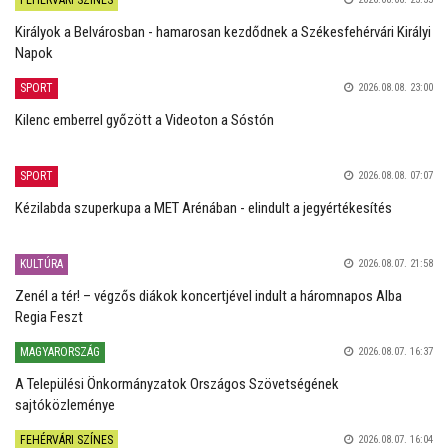
FEHÉRVÁRI SZÍNES
Királyok a Belvárosban - hamarosan kezdődnek a Székesfehérvári Királyi
Napok
SPORT
2026.08.08. 23:00
Kilenc emberrel győzött a Videoton a Sóstón
SPORT
2026.08.08. 07:07
Kézilabda szuperkupa a MET Arénában - elindult a jegyértékesítés
KULTÚRA
2026.08.07. 21:58
Zenél a tér! – végzős diákok koncertjével indult a háromnapos Alba
Regia Feszt
MAGYARORSZÁG
2026.08.07. 16:37
A Települési Önkormányzatok Országos Szövetségének
sajtóközleménye
FEHÉRVÁRI SZÍNES
2026.08.07. 16:04