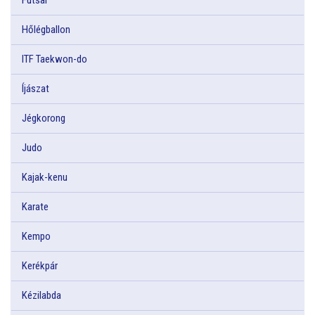
Hőlégballon
ITF Taekwon-do
Íjászat
Jégkorong
Judo
Kajak-kenu
Karate
Kempo
Kerékpár
Kézilabda