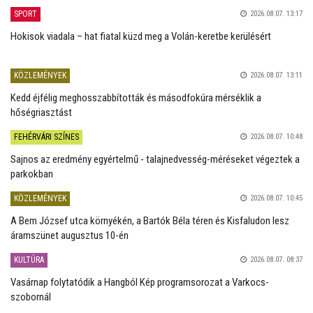
SPORT
2026.08.07. 13:17
Hokisok viadala – hat fiatal küzd meg a Volán-keretbe kerülésért
KÖZLEMÉNYEK
2026.08.07. 13:11
Kedd éjfélig meghosszabbították és másodfokúra mérséklik a
hőségriasztást
FEHÉRVÁRI SZÍNES
2026.08.07. 10:48
Sajnos az eredmény egyértelmű - talajnedvesség-méréseket végeztek a
parkokban
KÖZLEMÉNYEK
2026.08.07. 10:45
A Bem József utca környékén, a Bartók Béla téren és Kisfaludon lesz
áramszünet augusztus 10-én
KULTÚRA
2026.08.07. 08:37
Vasárnap folytatódik a Hangból Kép programsorozat a Varkocs-
szobornál