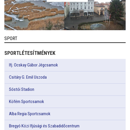
SPORT
SPORTLÉTESÍTMÉNYEK
Ifj. Ocskay Gábor Jégcsarnok
Csitáry G. Emil Uszoda
Sóstói Stadion
Köfém Sportcsarnok
Alba Regia Sportcsarnok
Bregyó Közi Ifjúsági és Szabadidőcentrum