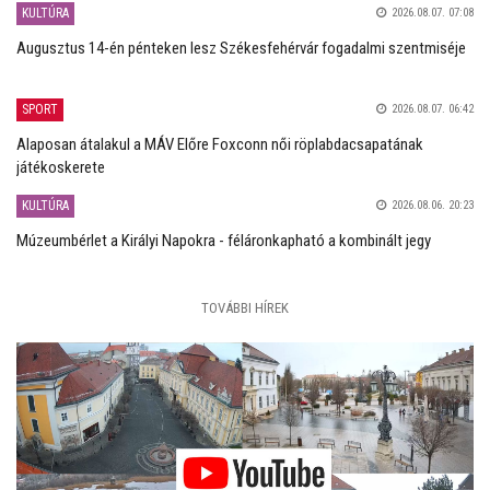
KULTÚRA
2026.08.07. 07:08
Augusztus 14-én pénteken lesz Székesfehérvár fogadalmi szentmiséje
SPORT
2026.08.07. 06:42
Alaposan átalakul a MÁV Előre Foxconn női röplabdacsapatának
játékoskerete
KULTÚRA
2026.08.06. 20:23
Múzeumbérlet a Királyi Napokra - féláronkapható a kombinált jegy
TOVÁBBI HÍREK