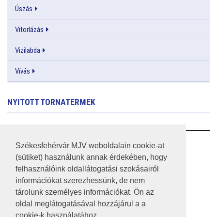
Úszás
Vitorlázás
Vizilabda
Vívás
NYITOTT TORNATERMEK
RSS
Székesfehérvár MJV weboldalain cookie-at
(sütiket) használunk annak érdekében, hogy
A HONLAP 2017.03.31-I ÁLLAPOTA
felhasználóink oldallátogatási szokásairól
információkat szerezhessünk, de nem
JOGI NYILATKOZAT
tárolunk személyes információkat. Ön az
IMPRESSZUM
oldal meglátogatásával hozzájárul a a
cookie-k használatához.