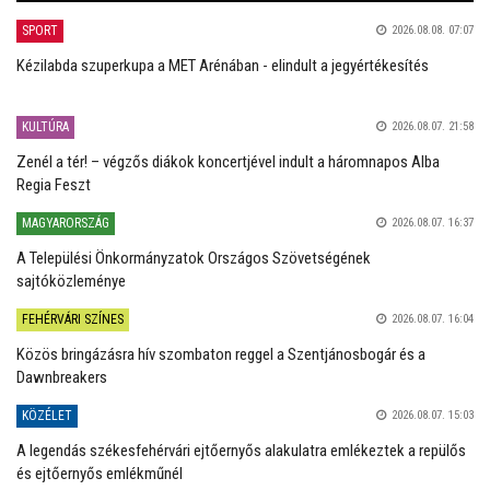
SPORT
2026.08.08. 07:07
Kézilabda szuperkupa a MET Arénában - elindult a jegyértékesítés
KULTÚRA
2026.08.07. 21:58
Zenél a tér! – végzős diákok koncertjével indult a háromnapos Alba
Regia Feszt
MAGYARORSZÁG
2026.08.07. 16:37
A Települési Önkormányzatok Országos Szövetségének
sajtóközleménye
FEHÉRVÁRI SZÍNES
2026.08.07. 16:04
Közös bringázásra hív szombaton reggel a Szentjánosbogár és a
Dawnbreakers
KÖZÉLET
2026.08.07. 15:03
A legendás székesfehérvári ejtőernyős alakulatra emlékeztek a repülős
és ejtőernyős emlékműnél