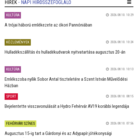
HÍREK
- NAPI HÍRÖSSZEFOGLALÓ
KULTÚRA
2026.08.10. 10:29
A trójai háború emlékezete az ókori Pannóniában
KÖZLEMÉNYEK
2026.08.10. 10:24
Hulladékszállítás és hulladékudvarok nyitvatartása augusztus 20-án
KULTÚRA
2026.08.10. 10:13
Emlékszoba nyílik Sobor Antal tiszteletére a Szent István Művelődési
Házban
SPORT
2026.08.10. 08:15
Bejelentette visszavonulását a Hydro Fehérvár AV19 korábbi legendája
FEHÉRVÁRI SZÍNES
2026.08.10. 07:56
Augusztus 15-ig tart a Gárdonyi és az Adypapír jótékonysági