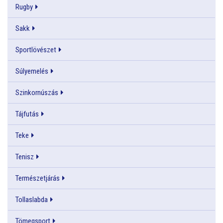
Rugby
Sakk
Sportlövészet
Súlyemelés
Szinkornúszás
Tájfutás
Teke
Tenisz
Természetjárás
Tollaslabda
Tömegsport