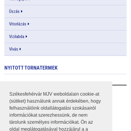
Úszás
Vitorlázás
Vizilabda
Vívás
NYITOTT TORNATERMEK
RSS
Székesfehérvár MJV weboldalain cookie-at
(sütiket) használunk annak érdekében, hogy
A HONLAP 2017.03.31-I ÁLLAPOTA
felhasználóink oldallátogatási szokásairól
információkat szerezhessünk, de nem
JOGI NYILATKOZAT
tárolunk személyes információkat. Ön az
IMPRESSZUM
oldal meglátogatásával hozzájárul a a