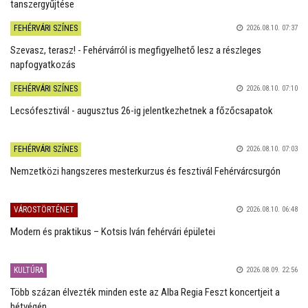
tanszergyűjtése
FEHÉRVÁRI SZÍNES
2026.08.10. 07:37
Szevasz, terasz! - Fehérvárról is megfigyelhető lesz a részleges
napfogyatkozás
FEHÉRVÁRI SZÍNES
2026.08.10. 07:10
Lecsófesztivál - augusztus 26-ig jelentkezhetnek a főzőcsapatok
FEHÉRVÁRI SZÍNES
2026.08.10. 07:03
Nemzetközi hangszeres mesterkurzus és fesztivál Fehérvárcsurgón
VÁROSTÖRTÉNET
2026.08.10. 06:48
Modern és praktikus – Kotsis Iván fehérvári épületei
KULTÚRA
2026.08.09. 22:56
Több százan élvezték minden este az Alba Regia Feszt koncertjeit a
hétvégén