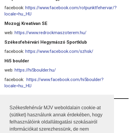
facebook:
https://www.facebook.com/rotpunktfehervar/?
locale=hu_HU
Mozogj Kreatívan SE
web:
https://www.redrockmaszoterem.hu/
Székesfehérvári Hegymászó Sportklub
facebook:
https://www.facebook.com/szhsk/
Hi5 boulder
web:
https://hi5boulder.hu/
facebook:
https://www.facebook.com/hi5boulder?
locale=hu_HU
RSS
Székesfehérvár MJV weboldalain cookie-at
(sütiket) használunk annak érdekében, hogy
A HONLAP 2017.03.31-I ÁLLAPOTA
felhasználóink oldallátogatási szokásairól
információkat szerezhessünk, de nem
JOGI NYILATKOZAT