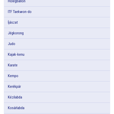
Hőlégballon
ITF Taekwon-do
Íjászat
Jégkorong
Judo
Kajak-kenu
Karate
Kempo
Kerékpár
Kézilabda
Kosárlabda