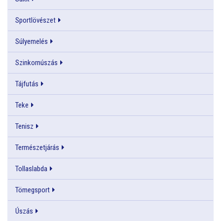
Sportlövészet
Súlyemelés
Szinkornúszás
Tájfutás
Teke
Tenisz
Természetjárás
Tollaslabda
Tömegsport
Úszás