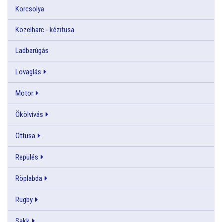
Korcsolya
Közelharc - kézitusa
Ladbarúgás
Lovaglás
Motor
Ökölvívás
Öttusa
Repülés
Röplabda
Rugby
Sakk