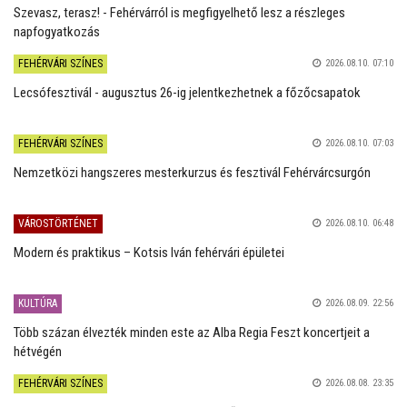
Szevasz, terasz! - Fehérvárról is megfigyelhető lesz a részleges
napfogyatkozás
FEHÉRVÁRI SZÍNES
2026.08.10. 07:10
Lecsófesztivál - augusztus 26-ig jelentkezhetnek a főzőcsapatok
FEHÉRVÁRI SZÍNES
2026.08.10. 07:03
Nemzetközi hangszeres mesterkurzus és fesztivál Fehérvárcsurgón
VÁROSTÖRTÉNET
2026.08.10. 06:48
Modern és praktikus – Kotsis Iván fehérvári épületei
KULTÚRA
2026.08.09. 22:56
Több százan élvezték minden este az Alba Regia Feszt koncertjeit a
hétvégén
FEHÉRVÁRI SZÍNES
2026.08.08. 23:35