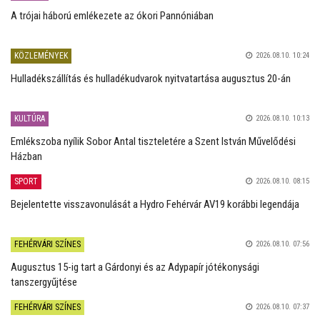
A trójai háború emlékezete az ókori Pannóniában
KÖZLEMÉNYEK
2026.08.10. 10:24
Hulladékszállítás és hulladékudvarok nyitvatartása augusztus 20-án
KULTÚRA
2026.08.10. 10:13
Emlékszoba nyílik Sobor Antal tiszteletére a Szent István Művelődési
Házban
SPORT
2026.08.10. 08:15
Bejelentette visszavonulását a Hydro Fehérvár AV19 korábbi legendája
FEHÉRVÁRI SZÍNES
2026.08.10. 07:56
Augusztus 15-ig tart a Gárdonyi és az Adypapír jótékonysági
tanszergyűjtése
FEHÉRVÁRI SZÍNES
2026.08.10. 07:37