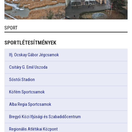
SPORT
SPORTLÉTESÍTMÉNYEK
Ifj. Ocskay Gábor Jégcsarnok
Csitáry G. Emil Uszoda
Sóstói Stadion
Köfém Sportcsarnok
Alba Regia Sportcsarnok
Bregyó Közi Ifjúsági és Szabadidőcentrum
Regionális Atlétikai Központ