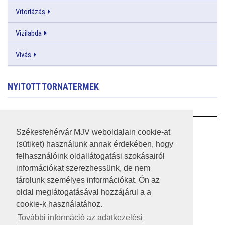
Vitorlázás
Vizilabda
Vívás
NYITOTT TORNATERMEK
RSS
Székesfehérvár MJV weboldalain cookie-at
(sütiket) használunk annak érdekében, hogy
A HONLAP 2017.03.31-I ÁLLAPOTA
felhasználóink oldallátogatási szokásairól
információkat szerezhessünk, de nem
JOGI NYILATKOZAT
tárolunk személyes információkat. Ön az
IMPRESSZUM
oldal meglátogatásával hozzájárul a a
cookie-k használatához.
MÉDIAAJÁNLAT
További információ az adatkezelési