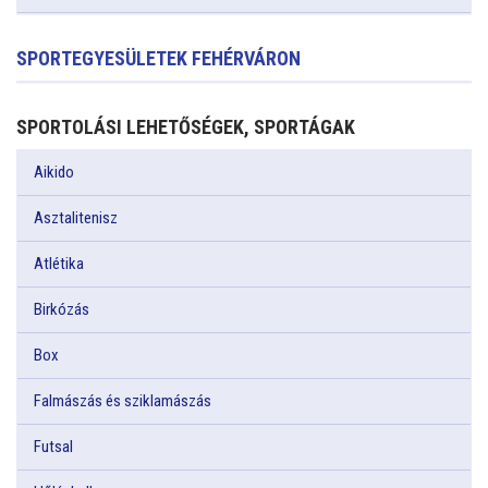
SPORTEGYESÜLETEK FEHÉRVÁRON
SPORTOLÁSI LEHETŐSÉGEK, SPORTÁGAK
Aikido
Asztalitenisz
Atlétika
Birkózás
Box
Falmászás és sziklamászás
Futsal