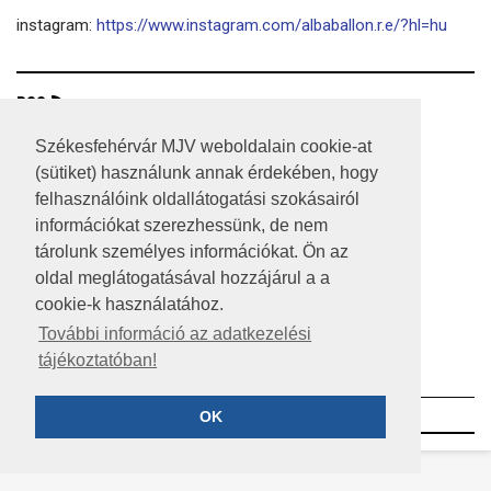
instagram:
https://www.instagram.com/albaballon.r.e/?hl=hu
RSS
A HONLAP 2017.03.31-I ÁLLAPOTA
Székesfehérvár MJV weboldalain cookie-at
(sütiket) használunk annak érdekében, hogy
JOGI NYILATKOZAT
felhasználóink oldallátogatási szokásairól
információkat szerezhessünk, de nem
IMPRESSZUM
tárolunk személyes információkat. Ön az
MÉDIAAJÁNLAT
oldal meglátogatásával hozzájárul a a
cookie-k használatához.
KÖZÉRDEKŰ ADATOK
További információ az adatkezelési
tájékoztatóban!
ADATVÉDELEM
©2023 SZÉKESFEHÉRVÁR MEGYEI JOGÚ VÁROS
OK