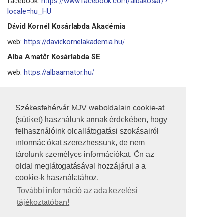
facebook:
https://www.facebook.com/albakosar/?
locale=hu_HU
Dávid Kornél Kosárlabda Akadémia
web:
https://davidkornelakademia.hu/
Alba Amatőr Kosárlabda SE
web:
https://albaamator.hu/
RSS
Székesfehérvár MJV weboldalain cookie-at
(sütiket) használunk annak érdekében, hogy
A HONLAP 2017.03.31-I ÁLLAPOTA
felhasználóink oldallátogatási szokásairól
információkat szerezhessünk, de nem
JOGI NYILATKOZAT
tárolunk személyes információkat. Ön az
IMPRESSZUM
oldal meglátogatásával hozzájárul a a
cookie-k használatához.
MÉDIAAJÁNLAT
További információ az adatkezelési
tájékoztatóban!
KÖZÉRDEKŰ ADATOK