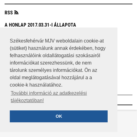
RSS
A HONLAP 2017.03.31-I ÁLLAPOTA
JOGI NYILATKOZAT
Székesfehérvár MJV weboldalain cookie-at
(sütiket) használunk annak érdekében, hogy
IMPRESSZUM
felhasználóink oldallátogatási szokásairól
MÉDIAAJÁNLAT
információkat szerezhessünk, de nem
tárolunk személyes információkat. Ön az
KÖZÉRDEKŰ ADATOK
oldal meglátogatásával hozzájárul a a
cookie-k használatához.
ADATVÉDELEM
További információ az adatkezelési
©2023 SZÉKESFEHÉRVÁR MEGYEI JOGÚ VÁROS
tájékoztatóban!
OK