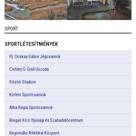
SPORT
SPORTLÉTESÍTMÉNYEK
Ifj. Ocskay Gábor Jégcsarnok
Csitáry G. Emil Uszoda
Sóstói Stadion
Köfém Sportcsarnok
Alba Regia Sportcsarnok
Bregyó Közi Ifjúsági és Szabadidőcentrum
Regionális Atlétikai Központ