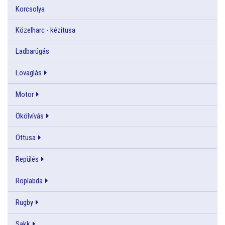
Korcsolya
Közelharc - kézitusa
Ladbarúgás
Lovaglás
Motor
Ökölvívás
Öttusa
Repülés
Röplabda
Rugby
Sakk