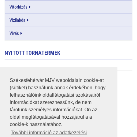
Vitorlázás
Vizilabda
Vívás
NYITOTT TORNATERMEK
RSS
Székesfehérvár MJV weboldalain cookie-at
(sütiket) használunk annak érdekében, hogy
A HONLAP 2017.03.31-I ÁLLAPOTA
felhasználóink oldallátogatási szokásairól
információkat szerezhessünk, de nem
JOGI NYILATKOZAT
tárolunk személyes információkat. Ön az
IMPRESSZUM
oldal meglátogatásával hozzájárul a a
cookie-k használatához.
MÉDIAAJÁNLAT
További információ az adatkezelési