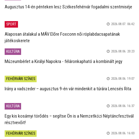
Augusztus 14-én pénteken lesz Székesfehérvár fogadalmi szentmiséje
SPORT
2026.08.07. 06:42
Alaposan átalakul a MÁV Előre Foxconn női röplabdacsapatának
játékoskerete
KULTÚRA
2026.08.06. 20:23
Múzeumbérlet a Királyi Napokra - féláronkapható a kombinált jegy
FEHÉRVÁRI SZÍNES
2026.08.06. 19:07
Irány a vadszeder – augusztus 9-én vár mindenkit a túrára Lencsés Rita
KULTÚRA
2026.08.06. 16:37
Egy kis kosárnyi törődés – segítse Ön is a Nemzetközi Néptáncfesztivál
résztvevőit!
FEHÉRVÁRI SZÍNES
2026.08.06. 16:03