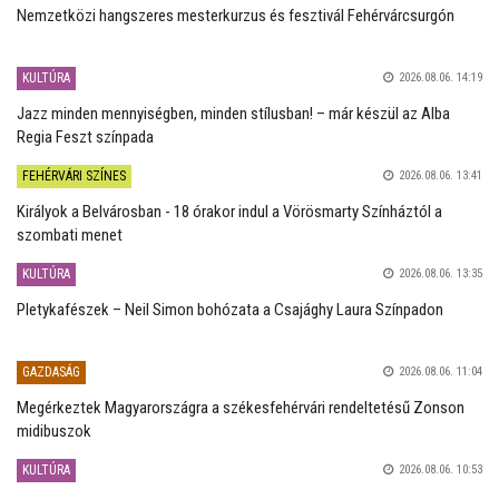
Nemzetközi hangszeres mesterkurzus és fesztivál Fehérvárcsurgón
KULTÚRA
2026.08.06. 14:19
Jazz minden mennyiségben, minden stílusban! – már készül az Alba
Regia Feszt színpada
FEHÉRVÁRI SZÍNES
2026.08.06. 13:41
Királyok a Belvárosban - 18 órakor indul a Vörösmarty Színháztól a
szombati menet
KULTÚRA
2026.08.06. 13:35
Pletykafészek – Neil Simon bohózata a Csajághy Laura Színpadon
GAZDASÁG
2026.08.06. 11:04
Megérkeztek Magyarországra a székesfehérvári rendeltetésű Zonson
midibuszok
KULTÚRA
2026.08.06. 10:53