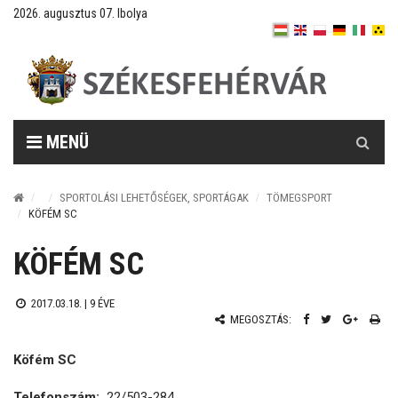
2026. augusztus 07. Ibolya
Keresés
MENÜ
SPORTOLÁSI LEHETŐSÉGEK, SPORTÁGAK
TÖMEGSPORT
KÖFÉM SC
KÖFÉM SC
2017.03.18. |
9 ÉVE
MEGOSZTÁS:
Köfém SC
Telefonszám:
22/503-284