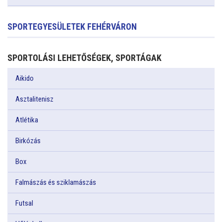
SPORTEGYESÜLETEK FEHÉRVÁRON
SPORTOLÁSI LEHETŐSÉGEK, SPORTÁGAK
Aikido
Asztalitenisz
Atlétika
Birkózás
Box
Falmászás és sziklamászás
Futsal