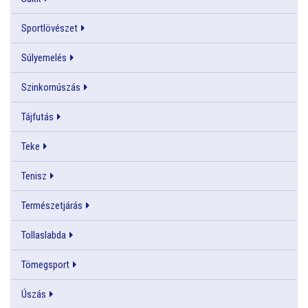
Sportlövészet
Súlyemelés
Szinkornúszás
Tájfutás
Teke
Tenisz
Természetjárás
Tollaslabda
Tömegsport
Úszás