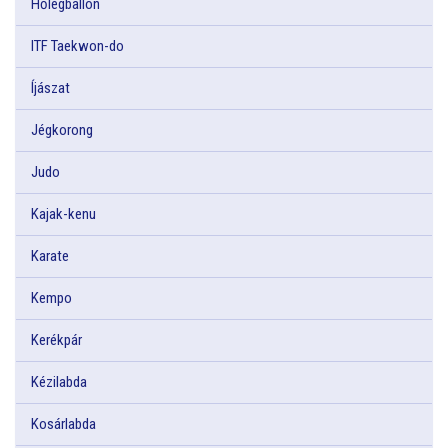
Hőlégballon
ITF Taekwon-do
Íjászat
Jégkorong
Judo
Kajak-kenu
Karate
Kempo
Kerékpár
Kézilabda
Kosárlabda