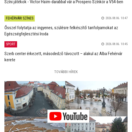
Színi játékok - Victor Haïm-darabbal vár a Prospero Színkör a V54-ben
FEHÉRVÁRI SZÍNES
2026.08.06. 10:47
Ősszel folytatja az ingyenes, szülésre felkészítő tanfolyamokat az
Egészségfejlesztési Iroda
SPORT
2026.08.06. 10:45
Szerb center érkezett, másodedző távozott – alakul az Alba Fehérvár
kerete
TOVÁBBI HÍREK