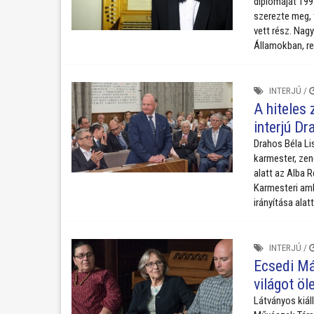
diplomáját 19
szerezte meg, 
vett rész. Nag
Államokban, re
INTERJÚ
/
A hiteles 
interjú Dr
Drahos Béla Li
karmester, zen
alatt az Alba 
Karmesteri ambí
irányítása alat
INTERJÚ
/
Ecsedi Má
világot öl
Látványos kiál