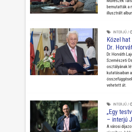
Művészek Társa
bemutatták a m
illusztrált al
INTERJÚ
/
Közel hat
Dr. Horvá
Dr. Horváth La
Szemészeti Osz
osztályának lét
kutatásaiban a
összefüggésekk
vehetett át.
INTERJÚ
/
„Egy testv
– interjú 
A városi díjaz