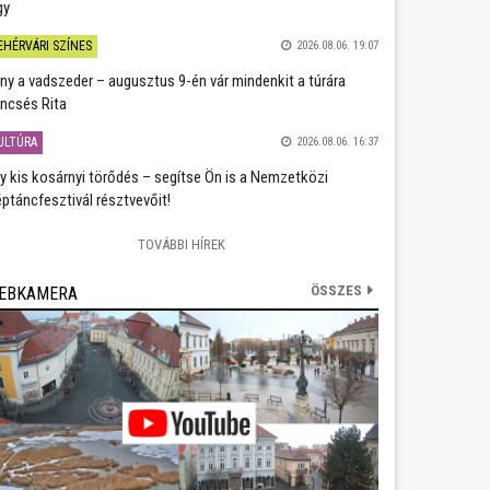
gy
EHÉRVÁRI SZÍNES
2026.08.06. 19:07
ány a vadszeder – augusztus 9-én vár mindenkit a túrára
ncsés Rita
ULTÚRA
2026.08.06. 16:37
y kis kosárnyi törődés – segítse Ön is a Nemzetközi
ptáncfesztivál résztvevőit!
TOVÁBBI HÍREK
ÖSSZES
EBKAMERA