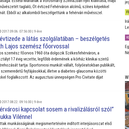
sága. Ecsedi Máriának a Vörösmarty Színházban nyílt kiállítása, majd
je
űvészetét taglaló, Öt évtized Fehérváron alcímű, színes képekkel
F
bumát. Ebből az alkalomból beszélgettünk a fehérvári művésszel.
Ir
Le
2017.09.06. 07:56:00 |
9 éve
 évtizede a látás szolgálatában – beszélgetés
K
th Lajos szemész főorvossal
Eg
Né
jos szemész főorvos 1960 óta dolgozik Székesfehérváron, a
tályt 17 évig vezette, legfőbb érdemének a kórház klinikai szintű
rehozását tartja. Sportorvosi munkát vállalt, folyóiratokban publikált,
 szemeredetű fejfájásokkal, illetve a diabetes-glaucoma közötti
W
el foglalkozott. Az augusztusi ünnepségen Pro Civitate díjat
2017.08.22. 09:16:00 |
9 éve
érvárosi kapcsolat sosem a rivalizálásról szól”
Jukka Vilénnel
ottak munkásságának megismertetésére indított interjúsorozat első