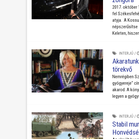
2017. október 
fel Székesfehé
atyja. A Kossu
népszerűsítse 
Keleten, hisze
INTERJÚ
/
Akaratunk 
törekvő
Nemrégiben Szé
gyógyereje" cí
akarod. A köny
legyen a gyógy
INTERJÚ
/
Stabil mun
Honvédsé