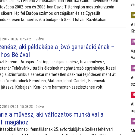
95-ben a Liszt Ferenc Zeneakadémián Lehotka Gábor növendékeként
vé
továbbá 2002-ben és 2003-ban David Titterington mesterkurzusán
y sikerrel lép fel Európa számos országában és az Egyesült
K
ndszeresen koncertezik a budapesti Szent István Bazilikában.
A 
Ki
2017.10.02. 07:24:21 |
9 éve
K
zenész, aki példaképe a jövő generációjának –
Va
ahos Bélával
Va
szt Ferenc-, Artisjus- és Doppler-díjas zenész, fuvolaművész,
etanár Fehérvár kulturális életének meghatározó egyénisége. Kezei
K
Regia Szimfonikus zenekar mérhetetlen szakmai fejlődésen ment át.
Au
ciói erősödnek Bernstein, Matacic, Inbal, Gardelli, Ferencsik
sz
t játszva, Kobajashi Ken-Ichiro karmester-asszisztense volt.
S
Al
2017.09.21. 15:03:23 |
9 éve
rö
ria a művész, aki változatos munkáival a
eli magához
K
lításokkal ünnepli fennállásnak 25. évfordulóját a Székesfehérvári
Mú