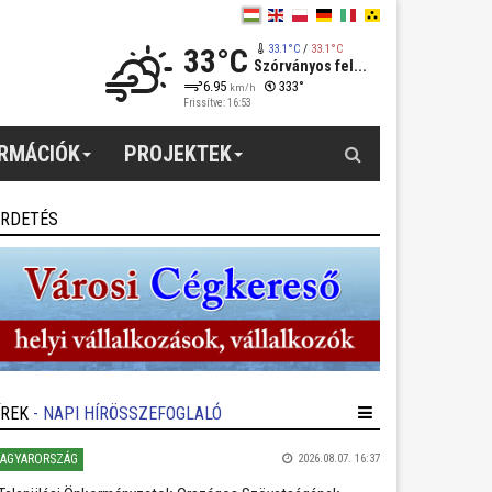
33°C
33.1°C
/
33.1°C
Szórványos fel...
6.95
333°
km/h
Frissítve: 16:53
Keresés
ORMÁCIÓK
PROJEKTEK
IRDETÉS
ÍREK
- NAPI HÍRÖSSZEFOGLALÓ
AGYARORSZÁG
2026.08.07. 16:37