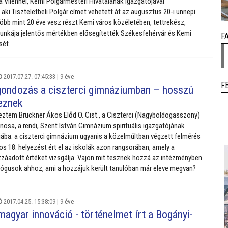
 Vilénnel, Kemi Polgármesteri Hivatalának igazgatójával
aki Tiszteletbeli Polgár címet vehetett át az augusztus 20-i ünnepi
öbb mint 20 éve vesz részt Kemi város közéletében, tettrekész,
unkája jelentős mértékben elősegítették Székesfehérvár és Kemi
F
sét.
2017.07.27. 07:45:33 |
9 éve
F
ondozás a ciszterci gimnáziumban – hosszú
veznek
eztem Brückner Ákos Előd O. Cist., a Ciszterci (Nagyboldogasszony)
osa, a rendi, Szent István Gimnázium spirituális igazgatójának
ba: a ciszterci gimnázium ugyanis a közelmúltban végzett felmérés
os 18. helyezést ért el az iskolák azon rangsorában, amely a
záadott értéket vizsgálja. Vajon mit tesznek hozzá az intézményben
ógusok ahhoz, ami a hozzájuk került tanulóban már eleve megvan?
2017.04.25. 15:38:09 |
9 éve
magyar innováció - történelmet írt a Bogányi-