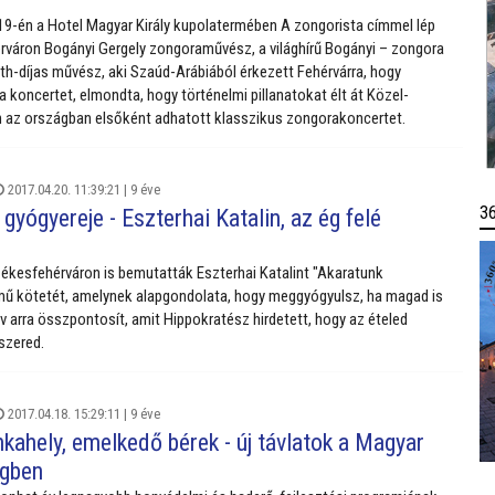
19-én a Hotel Magyar Király kupolatermében A zongorista címmel lép
rváron Bogányi Gergely zongoraművész, a világhírű Bogányi – zongora
th-díjas művész, aki Szaúd-Arábiából érkezett Fehérvárra, hogy
a koncertet, elmondta, hogy történelmi pillanatokat élt át Közel-
n az országban elsőként adhatott klasszikus zongorakoncertet.
2017.04.20. 11:39:21 |
9 éve
3
gyógyereje - Eszterhai Katalin, az ég felé
kesfehérváron is bemutatták Eszterhai Katalint "Akaratunk
mű kötetét, amelynek alapgondolata, hogy meggyógyulsz, ha magad is
v arra összpontosít, amit Hippokratész hirdetett, hogy az ételed
szered.
2017.04.18. 15:29:11 |
9 éve
kahely, emelkedő bérek - új távlatok a Magyar
gben