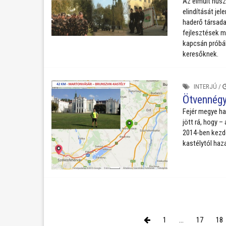
Az elmúlt husz
elindítását jel
haderő társada
fejlesztések m
kapcsán próbál
keresőknek.
INTERJÚ
/
Ötvennégy
Fejér megye ha
jött rá, hogy 
2014-ben kezde
kastélytól haza
1
...
17
18