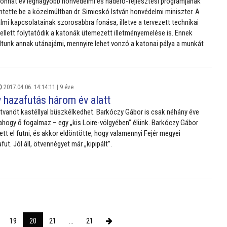
onhat év legnagyobb honvédelmi és haderő-fejlesztési programjának
entette be a közelmúltban dr. Simicskó István honvédelmi miniszter. A
lmi kapcsolatainak szorosabbra fonása, illetve a tervezett technikai
ellett folytatódik a katonák ütemezett illetményemelése is. Ennek
tunk annak utánajárni, mennyire lehet vonzó a katonai pálya a munkát
2017.04.06. 14:14:11 |
9 éve
 hazafutás három év alatt
tvanöt kastéllyal büszkélkedhet. Barkóczy Gábor is csak néhány éve
– ahogy ő fogalmaz – egy „kis Loire-völgyében” élünk. Barkóczy Gábor
tt el futni, és akkor eldöntötte, hogy valamennyi Fejér megyei
fut. Jól áll, ötvennégyet már „kipipált”.
19
20
21
...
21