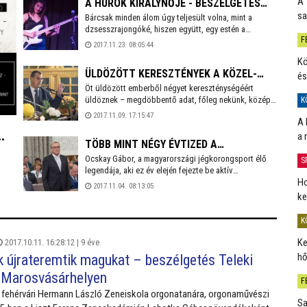
A 
A HÚROK KIRÁLYNŐJE - BESZÉLGETÉS
menedzsernek készül és gázszerelőt sem találni
sa
széles e határban, szinte látomásba illő kép a város
Bárcsak minden álom úgy teljesült volna, mint a
MUCK ÉVÁVAL
határában birkáit legeltető juhászfiú.
dzsesszrajongóké, hiszen együtt, egy estén a
F
Szabadművelődés Házában hallgathatták meg Muck
2017.11.23. 08:05:44
Ferenc remek formációját, a Groupensaxot, ráadásul
Kö
ott volt velük a Muck Éva Trió is, élén a húrok
ÜLDÖZÖTT KERESZTÉNYEK A KÖZEL-
és
királynőjével.
Öt üldözött emberből négyet kereszténységéért
KELETEN - INTERJÚ KÓTAI RÓBERT
üldöznek – megdöbbentő adat, főleg nekünk, közép-
K
TÁBORI LELKÉSSZEL
európai, békében élő keresztényeknek. Kótai Róbert
2017.11.09. 17:15:47
A 
százados, tábori lelkész Koszovóban,
Afganisztánban, legutóbb pedig Irakban szolgált,
a 
TÖBB MINT NÉGY ÉVTIZED A
ahol közvetlenül tapasztalhatta meg a közel-keleti
keresztények helyzetét.
Ocskay Gábor, a magyarországi jégkorongsport élő
JÉGKORONG VILÁGÁBAN - INTERJÚ
S
legendája, aki ez év elején fejezte be aktív
OCSKAY GÁBORRAL
Ho
pályafutását a szakirányítás terén, és köszönt le a
2017.11.04. 08:13:05
Fehérvár AV19 szakosztály-igazgatói posztjáról.
ke
ére
Negyven évvel ezelőtt Székesfehérváron mindenki
dult
Csicsója tette le a jégkorongsport alapjait, az itt
K
képzett játékosok nagyobb sikereket értek el a hazai
és a nemzetközi mezőnyben is. Munkásságáért a
Ke
2017.10.11. 16:28:12 |
9 éve
2005-ös „Pro Civitate”díj után 2017-ben Díszpolgári
hő
k újrateremtik magukat – beszélgetés Teleki
kitüntetést kapott.
 Marosvásárhelyen
F
a fehérvári Hermann László Zeneiskola orgonatanára, orgonaművészi
Sa