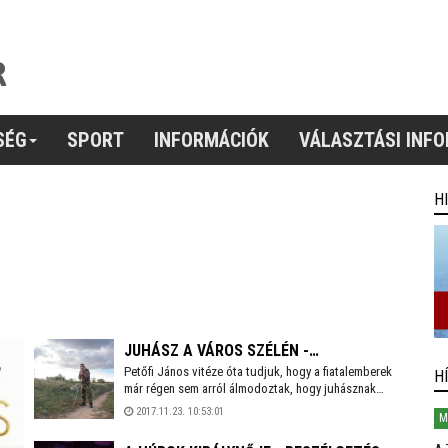
SÉG
SPORT
INFORMÁCIÓK
VÁLASZTÁSI INF
H
JUHÁSZ A VÁROS SZÉLÉN -
Petőfi János vitéze óta tudjuk, hogy a fiatalemberek
BESZÉLGETÉS PAPP GERGŐVEL
H
már régen sem arról álmodoztak, hogy juhásznak
állnak, inkább vonzotta a képzeletet a patakban mosó
2017.11.23. 10:53:01
M
kisleány kilibbenő térdkalácsa vagy a
huszáregyenruha. Ma pedig, amikor mindenki