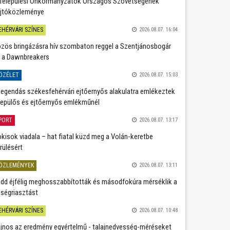
Települési Önkormányzatok Országos Szövetségének
jtóközleménye
EHÉRVÁRI SZÍNES
2026.08.07. 16:04
zös bringázásra hív szombaton reggel a Szentjánosbogár
 a Dawnbreakers
ÖZÉLET
2026.08.07. 15:03
legendás székesfehérvári ejtőernyős alakulatra emlékeztek
repülős és ejtőernyős emlékműnél
PORT
2026.08.07. 13:17
kisok viadala – hat fiatal küzd meg a Volán-keretbe
rülésért
ÖZLEMÉNYEK
2026.08.07. 13:11
dd éjfélig meghosszabbították és másodfokúra mérséklik a
ségriasztást
EHÉRVÁRI SZÍNES
2026.08.07. 10:48
jnos az eredmény egyértelmű - talajnedvesség-méréseket