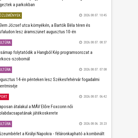
geztek a parkokban
ÖZLEMÉNYEK
2026.08.07. 10:45
Bem József utca környékén, a Bartók Béla téren és
sfaludon lesz áramszünet augusztus 10-én
ULTÚRA
2026.08.07. 08:37
sárnap folytatódik a Hangból Kép programsorozat a
rkocs-szobornál
ULTÚRA
2026.08.07. 07:08
gusztus 14-én pénteken lesz Székesfehérvár fogadalmi
entmiséje
PORT
2026.08.07. 06:42
aposan átalakul a MÁV Előre Foxconn női
plabdacsapatának játékoskerete
ULTÚRA
2026.08.06. 20:23
zeumbérlet a Királyi Napokra - féláronkapható a kombinált