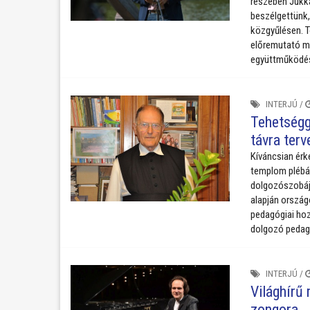
részében Jukka
beszélgettünk, 
közgyűlésen. T
előremutató m
együttműködé
INTERJÚ
/
Tehetségg
távra ter
Kíváncsian érk
templom plébán
dolgozószobájá
alapján ország
pedagógiai hoz
dolgozó pedag
INTERJÚ
/
Világhírű 
zongora