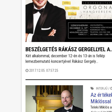
BESZÉLGETÉS RÁKÁSZ GERGELLYEL A
Két alkalommal, december 12-én és 13-án is fellép
SZÉKESFEHÉRVÁRI KARÁCSONYI
lemezbemutató koncertjével Rákász Gergely
KONCERTJE ELŐTT
orgonaművész Székesfehérváron. Idén mintegy 60-70
2017.12.05. 07:57:25
hangversenye volt, a reformáció emlékévének tisztelet
és mutatta be repertoárját. Turnézott Erdélyben és elin
fesztivál műsora is a Lords of the organ.
INTERJÚ
/
Az értéke
Miklóssal
Teleki Miklós 