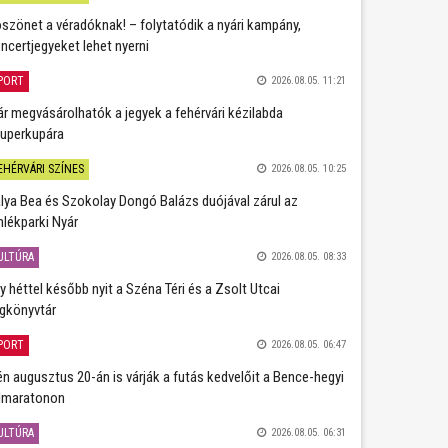
szönet a véradóknak! – folytatódik a nyári kampány,
ncertjegyeket lehet nyerni
PORT
2026.08.05. 11:21
r megvásárolhatók a jegyek a fehérvári kézilabda
uperkupára
EHÉRVÁRI SZÍNES
2026.08.05. 10:25
lya Bea és Szokolay Dongó Balázs duójával zárul az
lékparki Nyár
ULTÚRA
2026.08.05. 08:33
y héttel később nyit a Széna Téri és a Zsolt Utcai
gkönyvtár
PORT
2026.08.05. 06:47
én augusztus 20-án is várják a futás kedvelőit a Bence-hegyi
lmaratonon
ULTÚRA
2026.08.05. 06:31