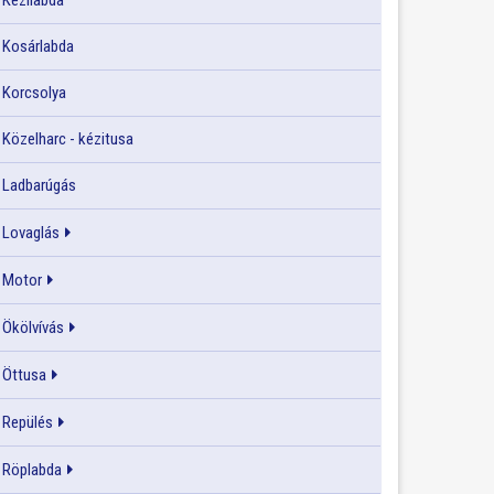
Kézilabda
Kosárlabda
Korcsolya
Közelharc - kézitusa
Ladbarúgás
Lovaglás
Motor
Ökölvívás
Öttusa
Repülés
Röplabda