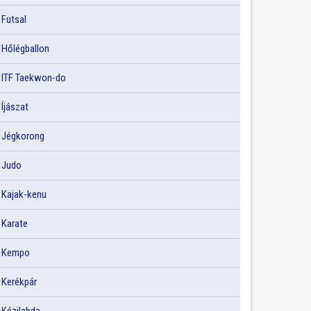
Futsal
Hőlégballon
ITF Taekwon-do
Íjászat
Jégkorong
Judo
Kajak-kenu
Karate
Kempo
Kerékpár