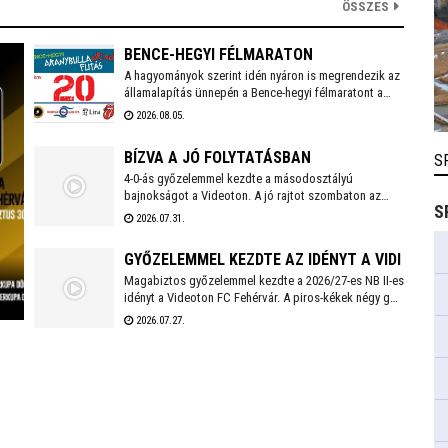
ÖSSZES
BENCE-HEGYI FÉLMARATON
A hagyományok szerint idén nyáron is megrendezik az
államalapítás ünnepén a Bence-hegyi félmaratont a
Velencei-tónál. Az ingyenes közösségi futáson több
2026.08.05.
táv közül is választhatnak a résztvevők, akik az
esemény végén egyedi cserépéremmel is
BÍZVA A JÓ FOLYTATÁSBAN
S
gazdagodhatnak.
4-0-ás győzelemmel kezdte a másodosztályú
bajnokságot a Videoton. A jó rajtot szombaton az
S
első idegenbeli mérkőzés követi, a tavaly még NB I-es
2026.07.31.
Kazincbarcika otthonában.
GYŐZELEMMEL KEZDTE AZ IDÉNYT A VIDI
Magabiztos győzelemmel kezdte a 2026/27-es NB II-es
idényt a Videoton FC Fehérvár. A piros-kékek négy gólt
szerezve, kapott találat nélkül múlták felül a tavalyi
2026.07.27.
szezon negyedik helyezettjét.