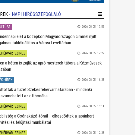
ÍREK
- NAPI HÍRÖSSZEFOGLALÓ
ULTÚRA
2026.08.05. 17:59
ndennapi élet a középkori Magyarországon címmel nyílt
galmas tablókiállítás a Városi Levéltárban
EHÉRVÁRI SZÍNES
2026.08.05. 17:22
en a héten is zajlik az apró mesterek tábora a Kézművesek
ázában
ÉK HÍREK
2026.08.05. 16:38
oltották a tüzet Székesfehérvár határában - mindenki
sszamehetett az otthonába
EHÉRVÁRI SZÍNES
2026.08.05. 15:11
bilstég a Csónakázó-tónál – elkezdődtek a japánkert
vítési és felújítási munkálatai
EHÉRVÁRI SZÍNES
2026.08.05. 12:38