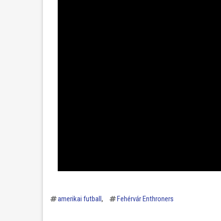
amerikai futball
Fehérvár Enthroners