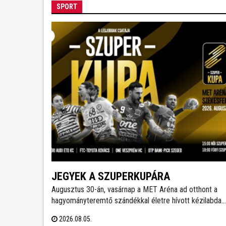
SPORT
JEGYEK A SZUPERKUPÁRA
Augusztus 30-án, vasárnap a MET Aréna ad otthont a
hagyományteremtő szándékkal életre hívott kézilabda
szuperkupának. A hölgyeknél a Győri Audi ETO és a
2026.08.05.
Ferencváros, míg a férfiaknál a Veszprém és a Szeged