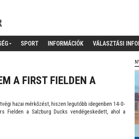
SÉG
SPORT
INFORMÁCIÓK
VÁLASZTÁSI INF
N
M A FIRST FIELDEN A
étvégi hazai mérkőzést, hiszen legutóbb idegenben 14-0-
Firs Fielden a Salzburg Ducks vendégeskedett, ahol a