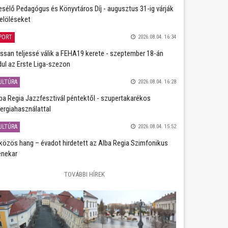
sélő Pedagógus és Könyvtáros Díj - augusztus 31-ig várják
jelöléseket
PORT
2026.08.04. 16:34
ssan teljessé válik a FEHA19 kerete - szeptember 18-án
dul az Erste Liga-szezon
ULTÚRA
2026.08.04. 16:28
ba Regia Jazzfesztivál péntektől - szupertakarékos
ergiahasználattal
ULTÚRA
2026.08.04. 15:52
közös hang – évadot hirdetett az Alba Regia Szimfonikus
nekar
TOVÁBBI HÍREK