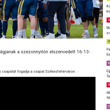
Kö
ko
S
Má
sz
F
Pa
vágjanak a szezonnyitón elszenvedett 16-13-
Em
K
Eg
s csapatát fogadja a csapat Székesfehérváron.
Ta
S
Id
fé
K