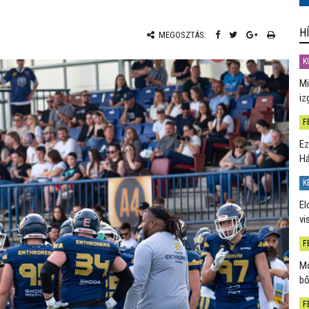
H
MEGOSZTÁS:
K
Mi
iz
F
Ez
H
K
El
vi
F
Mo
bő
F