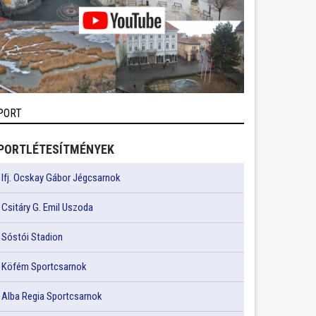
PORT
PORTLÉTESÍTMÉNYEK
Ifj. Ocskay Gábor Jégcsarnok
Csitáry G. Emil Uszoda
Sóstói Stadion
Köfém Sportcsarnok
Alba Regia Sportcsarnok