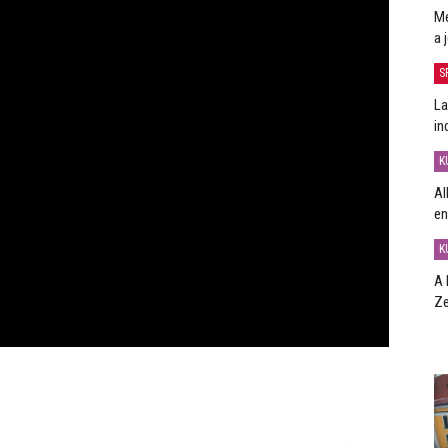
Me
a 
S
La
in
K
Al
en
K
A 
Ze