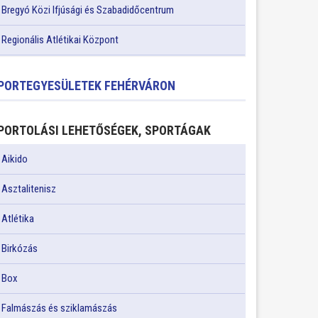
Bregyó Közi Ifjúsági és Szabadidőcentrum
Regionális Atlétikai Központ
PORTEGYESÜLETEK FEHÉRVÁRON
PORTOLÁSI LEHETŐSÉGEK, SPORTÁGAK
Aikido
Asztalitenisz
Atlétika
Birkózás
Box
Falmászás és sziklamászás