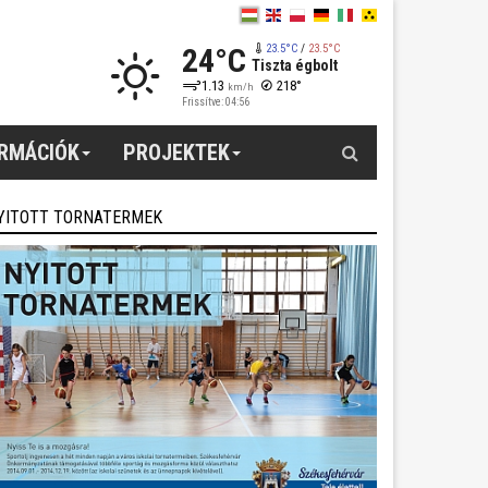
24°C
23.5°C
/
23.5°C
Tiszta égbolt
1.13
218°
km/h
Frissítve: 04:56
Keresés
ORMÁCIÓK
PROJEKTEK
YITOTT TORNATERMEK