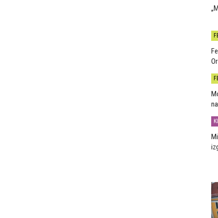
„M
F
Fe
Or
F
Mo
na
K
Mi
iz