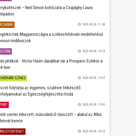
etykafészek – Neil Simon bohózata a Csajághy Laura
ínpadon
AZDASÁG
2026.08.06. 11:04
gérkeztek Magyarországra a székesfehérvári rendeltetésű
nson midibuszok
ULTÚRA
2026.08.06. 10:53
íni játékok - Victor Haïm-darabbal vár a Prospero Színkör a
4-ben
EHÉRVÁRI SZÍNES
2026.08.06. 10:47
szel folytatja az ingyenes, szülésre felkészítő
nfolyamokat az Egészségfejlesztési Iroda
PORT
2026.08.06. 10:45
erb center érkezett, másodedző távozott – alakul az Alba
hérvár kerete
ÁROSTÖRTÉNET
2026.08.06. 09:52