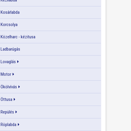
Kézilabda
Kosárlabda
Korcsolya
Közelharc - kézitusa
Ladbarúgás
Lovaglás
Motor
Ökölvívás
Öttusa
Repülés
Röplabda