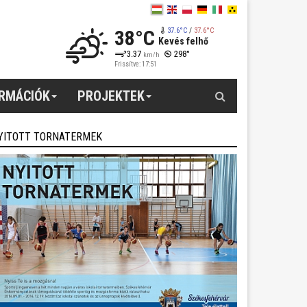
38°C
37.6°C
/
37.6°C
Kevés felhő
3.37
298°
km/h
Frissítve: 17:51
Keresés
ORMÁCIÓK
PROJEKTEK
YITOTT TORNATERMEK