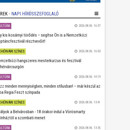
ÍREK
- NAPI HÍRÖSSZEFOGLALÓ
ULTÚRA
2026.08.06. 16:37
y kis kosárnyi törődés – segítse Ön is a Nemzetközi
ptáncfesztivál résztvevőit!
EHÉRVÁRI SZÍNES
2026.08.06. 16:03
mzetközi hangszeres mesterkurzus és fesztivál
hérvárcsurgón
ULTÚRA
2026.08.06. 14:19
zz minden mennyiségben, minden stílusban! – már készül az
ba Regia Feszt színpada
EHÉRVÁRI SZÍNES
2026.08.06. 13:41
rályok a Belvárosban - 18 órakor indul a Vörösmarty
ínháztól a szombati menet
ULTÚRA
2026.08.06. 13:35