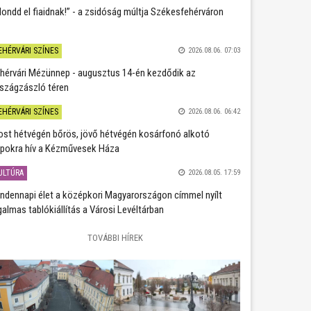
ondd el fiaidnak!” - a zsidóság múltja Székesfehérváron
EHÉRVÁRI SZÍNES
2026.08.06. 07:03
hérvári Mézünnep - augusztus 14-én kezdődik az
szágzászló téren
EHÉRVÁRI SZÍNES
2026.08.06. 06:42
st hétvégén bőrös, jövő hétvégén kosárfonó alkotó
pokra hív a Kézművesek Háza
ULTÚRA
2026.08.05. 17:59
ndennapi élet a középkori Magyarországon címmel nyílt
galmas tablókiállítás a Városi Levéltárban
TOVÁBBI HÍREK