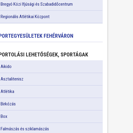
Bregyó Közi Ifjúsági és Szabadidőcentrum
Regionális Atlétikai Központ
PORTEGYESÜLETEK FEHÉRVÁRON
PORTOLÁSI LEHETŐSÉGEK, SPORTÁGAK
Aikido
Asztalitenisz
Atlétika
Birkózás
Box
Falmászás és sziklamászás