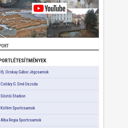
PORT
PORTLÉTESÍTMÉNYEK
Ifj. Ocskay Gábor Jégcsarnok
Csitáry G. Emil Uszoda
Sóstói Stadion
Köfém Sportcsarnok
Alba Regia Sportcsarnok