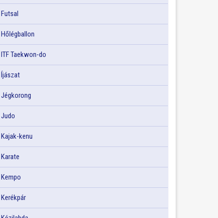
Futsal
Hőlégballon
ITF Taekwon-do
Íjászat
Jégkorong
Judo
Kajak-kenu
Karate
Kempo
Kerékpár