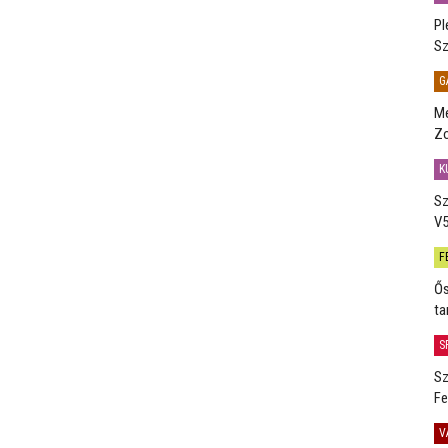
Pl
Sz
G
Me
Zo
K
Sz
V5
F
Ős
ta
S
Sz
Fe
V