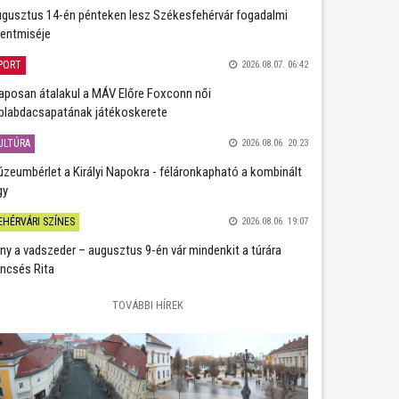
gusztus 14-én pénteken lesz Székesfehérvár fogadalmi
entmiséje
PORT
2026.08.07. 06:42
aposan átalakul a MÁV Előre Foxconn női
plabdacsapatának játékoskerete
ULTÚRA
2026.08.06. 20:23
zeumbérlet a Királyi Napokra - féláronkapható a kombinált
gy
EHÉRVÁRI SZÍNES
2026.08.06. 19:07
ány a vadszeder – augusztus 9-én vár mindenkit a túrára
ncsés Rita
TOVÁBBI HÍREK