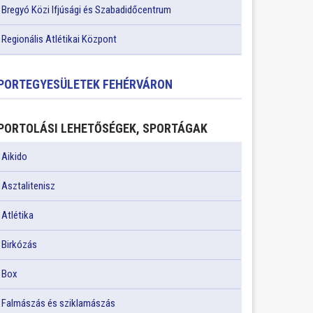
Bregyó Közi Ifjúsági és Szabadidőcentrum
Regionális Atlétikai Központ
PORTEGYESÜLETEK FEHÉRVÁRON
PORTOLÁSI LEHETŐSÉGEK, SPORTÁGAK
Aikido
Asztalitenisz
Atlétika
Birkózás
Box
Falmászás és sziklamászás