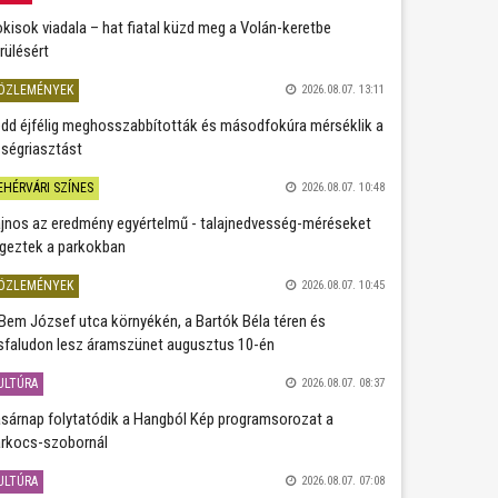
kisok viadala – hat fiatal küzd meg a Volán-keretbe
rülésért
ÖZLEMÉNYEK
2026.08.07. 13:11
dd éjfélig meghosszabbították és másodfokúra mérséklik a
ségriasztást
EHÉRVÁRI SZÍNES
2026.08.07. 10:48
jnos az eredmény egyértelmű - talajnedvesség-méréseket
geztek a parkokban
ÖZLEMÉNYEK
2026.08.07. 10:45
Bem József utca környékén, a Bartók Béla téren és
sfaludon lesz áramszünet augusztus 10-én
ULTÚRA
2026.08.07. 08:37
sárnap folytatódik a Hangból Kép programsorozat a
rkocs-szobornál
ULTÚRA
2026.08.07. 07:08