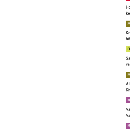
Ho
ke
K
Ke
hő
F
Sa
vé
K
A 
Ki
K
Va
Va
K