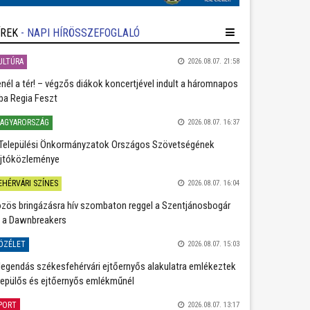
ÍREK
- NAPI HÍRÖSSZEFOGLALÓ
ULTÚRA
2026.08.07. 21:58
nél a tér! – végzős diákok koncertjével indult a háromnapos
ba Regia Feszt
AGYARORSZÁG
2026.08.07. 16:37
Települési Önkormányzatok Országos Szövetségének
jtóközleménye
EHÉRVÁRI SZÍNES
2026.08.07. 16:04
zös bringázásra hív szombaton reggel a Szentjánosbogár
 a Dawnbreakers
ÖZÉLET
2026.08.07. 15:03
legendás székesfehérvári ejtőernyős alakulatra emlékeztek
repülős és ejtőernyős emlékműnél
PORT
2026.08.07. 13:17