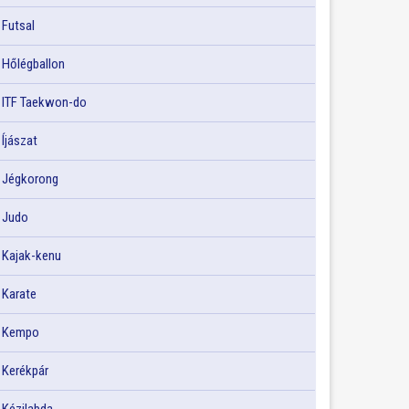
Futsal
Hőlégballon
ITF Taekwon-do
Íjászat
Jégkorong
Judo
Kajak-kenu
Karate
Kempo
Kerékpár