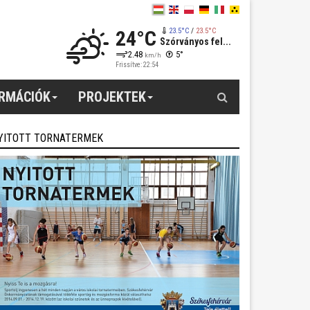
24°C
23.5°C
/
23.5°C
Szórványos fel...
2.48
5°
km/h
Frissítve: 22:54
Keresés
ORMÁCIÓK
PROJEKTEK
YITOTT TORNATERMEK