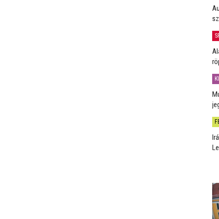
Au
sz
S
Al
rö
K
Mú
je
F
Ir
Le