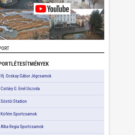
PORT
PORTLÉTESÍTMÉNYEK
Ifj. Ocskay Gábor Jégcsarnok
Csitáry G. Emil Uszoda
Sóstói Stadion
Köfém Sportcsarnok
Alba Regia Sportcsarnok