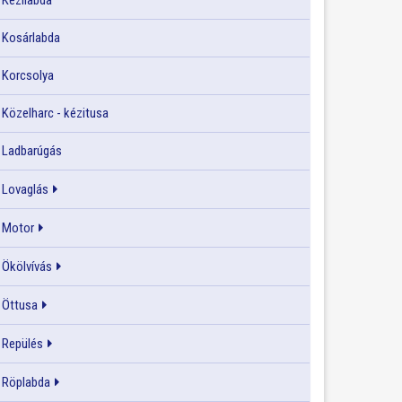
Kézilabda
Kosárlabda
Korcsolya
Közelharc - kézitusa
Ladbarúgás
Lovaglás
Motor
Ökölvívás
Öttusa
Repülés
Röplabda