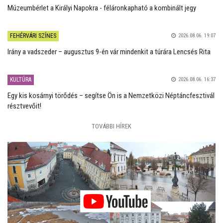
Múzeumbérlet a Királyi Napokra - féláronkapható a kombinált jegy
FEHÉRVÁRI SZÍNES
2026.08.06. 19:07
Irány a vadszeder – augusztus 9-én vár mindenkit a túrára Lencsés Rita
KULTÚRA
2026.08.06. 16:37
Egy kis kosárnyi törődés – segítse Ön is a Nemzetközi Néptáncfesztivál
résztvevőit!
TOVÁBBI HÍREK