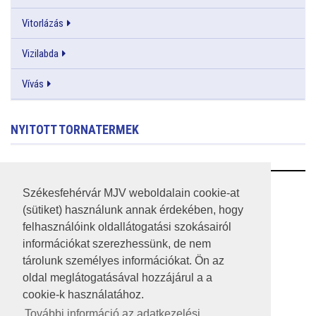
Vitorlázás
Vizilabda
Vívás
NYITOTT TORNATERMEK
RSS
Székesfehérvár MJV weboldalain cookie-at
(sütiket) használunk annak érdekében, hogy
A HONLAP 2017.03.31-I ÁLLAPOTA
felhasználóink oldallátogatási szokásairól
információkat szerezhessünk, de nem
JOGI NYILATKOZAT
tárolunk személyes információkat. Ön az
IMPRESSZUM
oldal meglátogatásával hozzájárul a a
cookie-k használatához.
MÉDIAAJÁNLAT
További információ az adatkezelési