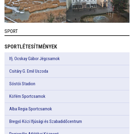
SPORT
SPORTLÉTESÍTMÉNYEK
Ifj. Ocskay Gábor Jégcsarnok
Csitáry G. Emil Uszoda
Sóstói Stadion
Köfém Sportcsarnok
Alba Regia Sportcsarnok
Bregyó Közi Ifjúsági és Szabadidőcentrum