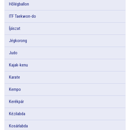
Hőlégballon
ITF Taekwon-do
Íjászat
Jégkorong
Judo
Kajak-kenu
Karate
Kempo
Kerékpár
Kézilabda
Kosárlabda