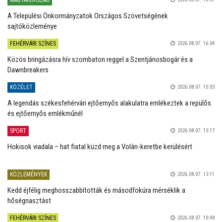
MAGYARORSZÁG
A Települési Önkormányzatok Országos Szövetségének
sajtóközleménye
FEHÉRVÁRI SZÍNES
2026.08.07. 16:04
Közös bringázásra hív szombaton reggel a Szentjánosbogár és a
Dawnbreakers
KÖZÉLET
2026.08.07. 15:03
A legendás székesfehérvári ejtőernyős alakulatra emlékeztek a repülős
és ejtőernyős emlékműnél
SPORT
2026.08.07. 13:17
Hokisok viadala – hat fiatal küzd meg a Volán-keretbe kerülésért
KÖZLEMÉNYEK
2026.08.07. 13:11
Kedd éjfélig meghosszabbították és másodfokúra mérséklik a
hőségriasztást
FEHÉRVÁRI SZÍNES
2026.08.07. 10:48