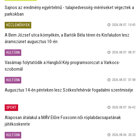
Sajnos az eredmény egyértelmű - talajnedvesség-méréseket végeztek a
parkokban
KÖZLEMÉNYEK
2026.08.07. 10:45
A Bem József utca környékén, a Bartók Béla téren és Kisfaludon lesz
áramszünet augusztus 10-én
KULTÚRA
2026.08.07. 08:37
Vasárnap folytatódik a Hangból Kép programsorozat a Varkocs-
szobornál
KULTÚRA
2026.08.07. 07:08
Augusztus 14-én pénteken lesz Székesfehérvár fogadalmi szentmiséje
SPORT
2026.08.07. 06:42
Alaposan átalakul a MÁV Előre Foxconn női röplabdacsapatának
játékoskerete
KULTÚRA
2026.08.06. 20:23